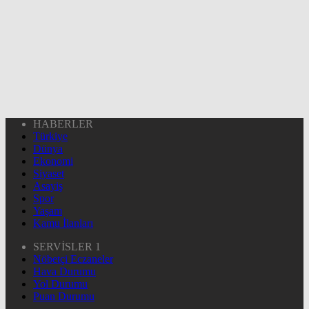
HABERLER
Türkiye
Dünya
Ekonomi
Siyaset
Asayiş
Spor
Yaşam
Kamu İlanları
SERVİSLER 1
Nöbetçi Eczaneler
Hava Durumu
Yol Durumu
Puan Durumu