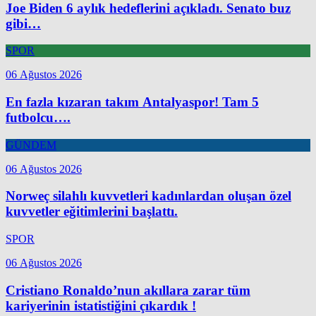
Joe Biden 6 aylık hedeflerini açıkladı. Senato buz
gibi…
SPOR
06 Ağustos 2026
En fazla kızaran takım Antalyaspor! Tam 5
futbolcu….
GÜNDEM
06 Ağustos 2026
Norweç silahlı kuvvetleri kadınlardan oluşan özel
kuvvetler eğitimlerini başlattı.
SPOR
06 Ağustos 2026
Cristiano Ronaldo’nun akıllara zarar tüm
kariyerinin istatistiğini çıkardık !