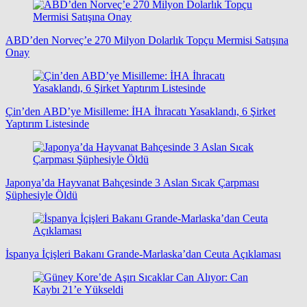
ABD’den Norveç’e 270 Milyon Dolarlık Topçu Mermisi Satışına
Onay
Çin’den ABD’ye Misilleme: İHA İhracatı Yasaklandı, 6 Şirket
Yaptırım Listesinde
Japonya’da Hayvanat Bahçesinde 3 Aslan Sıcak Çarpması
Şüphesiyle Öldü
İspanya İçişleri Bakanı Grande-Marlaska’dan Ceuta Açıklaması