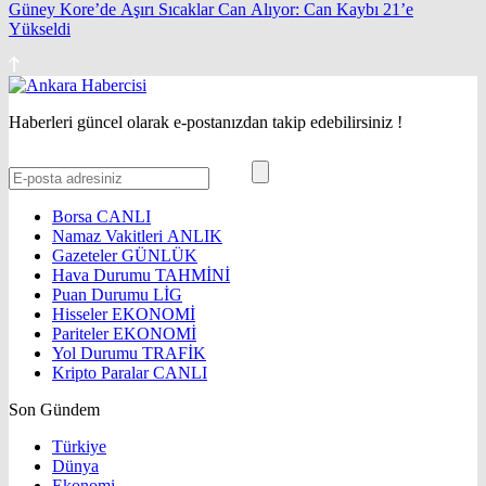
Güney Kore’de Aşırı Sıcaklar Can Alıyor: Can Kaybı 21’e
Yükseldi
Haberleri güncel olarak e-postanızdan takip edebilirsiniz !
Borsa
CANLI
Namaz Vakitleri
ANLIK
Gazeteler
GÜNLÜK
Hava Durumu
TAHMİNİ
Puan Durumu
LİG
Hisseler
EKONOMİ
Pariteler
EKONOMİ
Yol Durumu
TRAFİK
Kripto Paralar
CANLI
Son Gündem
Türkiye
Dünya
Ekonomi