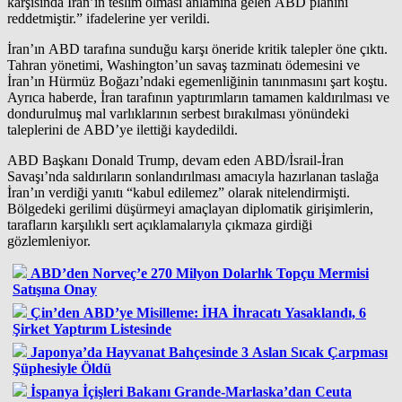
karşısında İran’ın teslim olması anlamına gelen ABD planını
reddetmiştir.” ifadelerine yer verildi.
İran’ın ABD tarafına sunduğu karşı öneride kritik talepler öne çıktı.
Tahran yönetimi, Washington’un savaş tazminatı ödemesini ve
İran’ın Hürmüz Boğazı’ndaki egemenliğinin tanınmasını şart koştu.
Ayrıca haberde, İran tarafının yaptırımların tamamen kaldırılması ve
dondurulmuş mal varlıklarının serbest bırakılması yönündeki
taleplerini de ABD’ye ilettiği kaydedildi.
ABD Başkanı Donald Trump, devam eden ABD/İsrail-İran
Savaşı’nda saldırıların sonlandırılması amacıyla hazırlanan taslağa
İran’ın verdiği yanıtı “kabul edilemez” olarak nitelendirmişti.
Bölgedeki gerilimi düşürmeyi amaçlayan diplomatik girişimlerin,
tarafların karşılıklı sert açıklamalarıyla çıkmaza girdiği
gözlemleniyor.
ABD’den Norveç’e 270 Milyon Dolarlık Topçu Mermisi
Satışına Onay
Çin’den ABD’ye Misilleme: İHA İhracatı Yasaklandı, 6
Şirket Yaptırım Listesinde
Japonya’da Hayvanat Bahçesinde 3 Aslan Sıcak Çarpması
Şüphesiyle Öldü
İspanya İçişleri Bakanı Grande-Marlaska’dan Ceuta