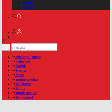
Altınlar
Pariteler
vücut geliştirme
voleybol
Sağlık
Rusya
Putin
motor sporları
Moskova
Moda
minik dostlar
Mevsimsel