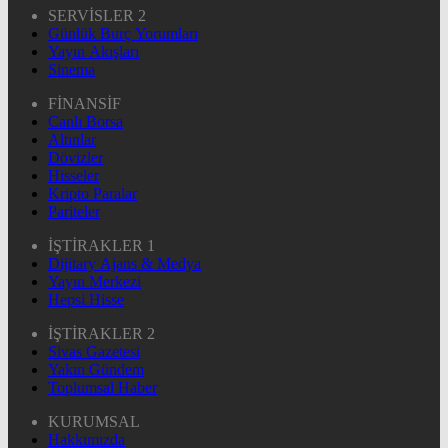
SERVİSLER 2
Günlük Burç Yorumları
Yayın Akışları
Sinema
FİNANSİF
Canlı Borsa
Altınlar
Dövizler
Hisseler
Kripto Paralar
Pariteler
İŞTİRAKLER 1
Dijitary Ajans & Medya
Yayın Merkezi
Hepsi Hisse
İŞTİRAKLER 2
Sivas Gazetesi
Yakın Gündem
Toplumsal Haber
KURUMSAL
Hakkımızda