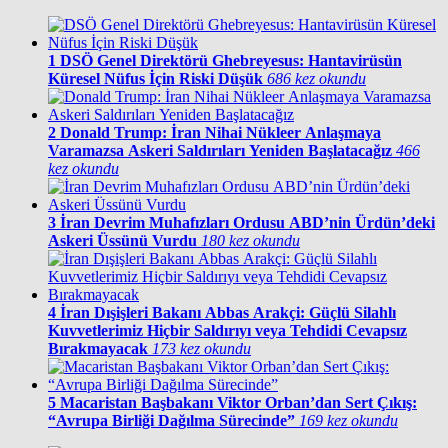
1
DSÖ Genel Direktörü Ghebreyesus: Hantavirüsün
Küresel Nüfus İçin Riski Düşük
686 kez okundu
2
Donald Trump: İran Nihai Nükleer Anlaşmaya
Varamazsa Askeri Saldırıları Yeniden Başlatacağız
466
kez okundu
3
İran Devrim Muhafızları Ordusu ABD’nin Ürdün’deki
Askeri Üssünü Vurdu
180 kez okundu
4
İran Dışişleri Bakanı Abbas Arakçi: Güçlü Silahlı
Kuvvetlerimiz Hiçbir Saldırıyı veya Tehdidi Cevapsız
Bırakmayacak
173 kez okundu
5
Macaristan Başbakanı Viktor Orban’dan Sert Çıkış:
“Avrupa Birliği Dağılma Sürecinde”
169 kez okundu