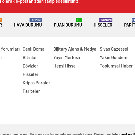
 olarak e-postanızdan takip edebilirsiniz !
K
TAHMİNİ
LİG
EKONOMİ
E
R
HAVA DURUMU
PUAN DURUMU
HISSELER
PARI
 Yorumları
Canlı Borsa
Dijitary Ajans & Medya
Sivas Gazetesi
ı
Altınlar
Yayın Merkezi
Yakın Gündem
Dövizler
Hepsi Hisse
Toplumsal Haber
Hisseler
Kripto Paralar
Pariteler
evzuata uygun şekilde çerez konumlandırmaktayız. Detaylar için
veri pol