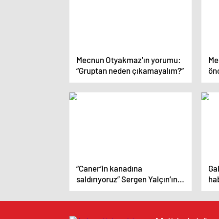
Mecnun Otyakmaz’ın yorumu:
Me
“Gruptan neden çıkamayalım?”
ön
“Caner’in kanadına
Gal
saldırıyoruz” Sergen Yalçın’ın
hab
hücum planları
at