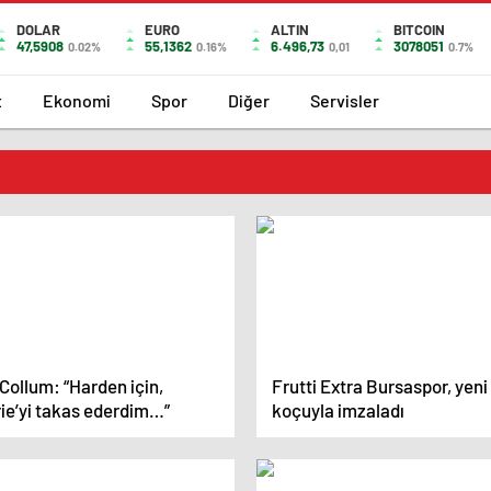
DOLAR
EURO
ALTIN
BITCOIN
47,5908
55,1362
6.496,73
3078051
0.02%
0.16%
0,01
0.7%
t
Ekonomi
Spor
Diğer
Servisler
Collum: “Harden için,
Frutti Extra Bursaspor, yeni
rie’yi takas ederdim…”
koçuyla imzaladı