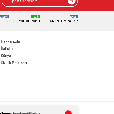
KONOMİ
TRAFİK
CANLI
TELER
YOL DURUMU
KRIPTO PARALAR
Hakkımızda
İletişim
Künye
Gizlilik Politikası
itikamızı
inceleyebilirsiniz.