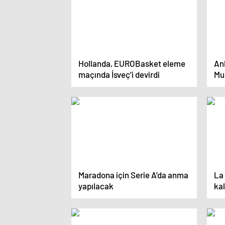
Hollanda, EUROBasket eleme
An
maçında İsveç’i devirdi
Mus
go
Maradona için Serie A’da anma
La
yapılacak
kal