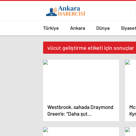
Türkiye
Ankara
Dünya
Siyase
vücut geliştirme etiketi için sonuçlar
Westbrook, sahada Draymond
Mc
Green’e: “Daha şut
Ky
atamıyorsun!”