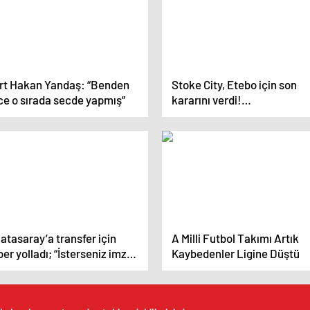
rt Hakan Yandaş: “Benden
Stoke City, Etebo için son
ce o sırada secde yapmış”
kararını verdi!…
atasaray’a transfer için
A Milli Futbol Takımı Artık
er yolladı; “İsterseniz imza
Kaybedenler Ligine Düştü
arım”