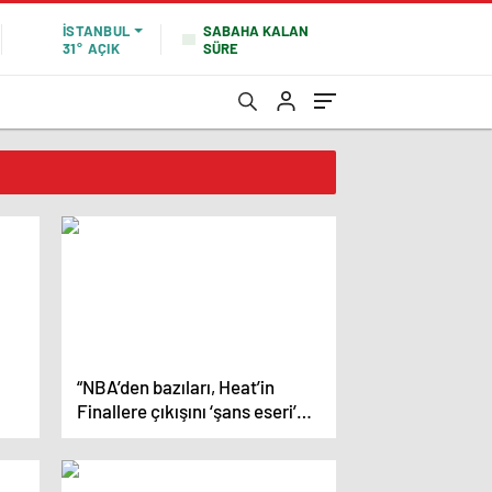
SABAHA KALAN
İSTANBUL
SÜRE
31°
AÇIK
“NBA’den bazıları, Heat’in
Finallere çıkışını ‘şans eseri’
olarak görüyor” iddiası