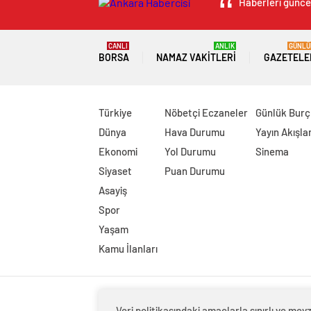
Haberleri güncel
CANLI
ANLIK
GÜNLÜ
BORSA
NAMAZ VAKITLERI
GAZETELE
Türkiye
Nöbetçi Eczaneler
Günlük Burç
Dünya
Hava Durumu
Yayın Akışlar
Ekonomi
Yol Durumu
Sinema
Siyaset
Puan Durumu
Asayiş
Spor
Yaşam
Kamu İlanları
Veri politikasındaki amaçlarla sınırlı ve m