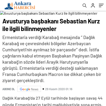
Avusturya başbakanı Sebastian Kurz
ile ilgili bilinmeyenler
Ermenistan'a verdiği Karabağ mesajında “ Dağlık
Karabağ ve çevresindeki bölgeler Azerbaycan
Cumhuriyeti'nin ayrılmaz bir parçasıdır” dedi. İstifa
çağrılarını kabul etmeyen Başbakan Paşinyan Dağlık
karabağ'ın sözde lideri Arayik Harutyunyan'la
görüştü. Ermenistan'a verdiği desteği saklamayan
Fransa Cumhurbaşkanı Macron ise dikkat çeken bir
ziyaret gerçekleştirdi.
29 Kasım 2020 01:16
ABONE OL
News
Dağlık Karabağ’da 27 Eylül tarihinde başlayan savaş 44
günde Ermenistan’ın tarihi mağlubiyetiyle sona ermiş,