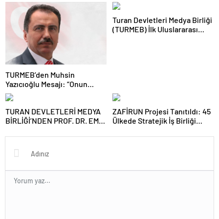
Toplantısını Gerçekleştirdi
Adım
Turan Devletleri Medya Birliği
(TURMEB) İlk Uluslararası
Medya Buluşmasını Bakü’de
Gerçekleştiriyor
TURMEB’den Muhsin
Yazıcıoğlu Mesajı: “Onun
Büyük Birlik İdeali Türk
Dünyasına Işık Tutuyor”
TURAN DEVLETLERİ MEDYA
ZAFİRUN Projesi Tanıtıldı: 45
BİRLİĞİ’NDEN PROF. DR. EMİN
Ülkede Stratejik İş Birliği
SERİN’E ZİYARET
Hedefleniyor