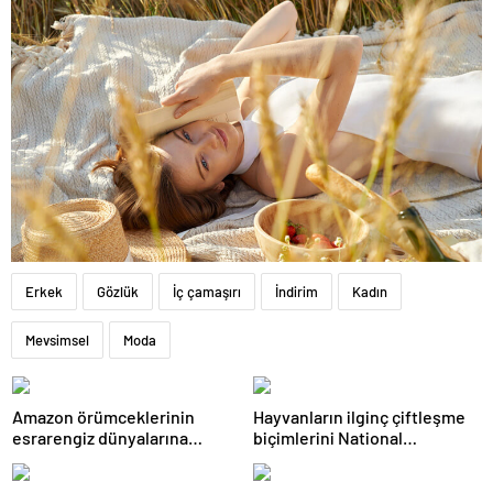
Erkek
Gözlük
İç çamaşırı
İndirim
Kadın
Mevsimsel
Moda
Amazon örümceklerinin
Hayvanların ilginç çiftleşme
esrarengiz dünyalarına
biçimlerini National
gitmeye hazır olun.
Geographic görüntüledi.