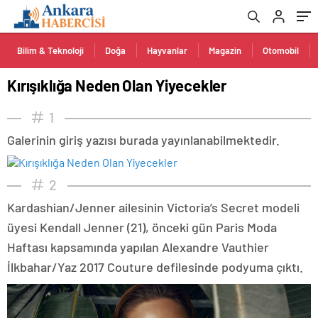
Bilim & Teknoloji
Doğa
Hayvanlar
Magazin
Otomobil
Kırışıklığa Neden Olan Yiyecekler
1
Galerinin giriş yazısı burada yayınlanabilmektedir.
2
Kardashian/Jenner ailesinin Victoria’s Secret modeli
üyesi Kendall Jenner (21), önceki gün Paris Moda
Haftası kapsamında yapılan Alexandre Vauthier
İlkbahar/Yaz 2017 Couture defilesinde podyuma çıktı.