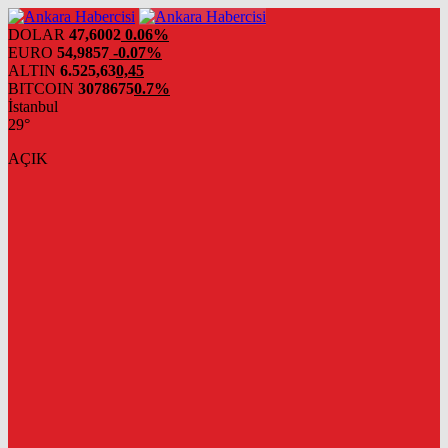
DOLAR
47,6002
0.06%
EURO
54,9857
-0.07%
ALTIN
6.525,63
0,45
BITCOIN
3078675
0.7%
İstanbul
29°
AÇIK