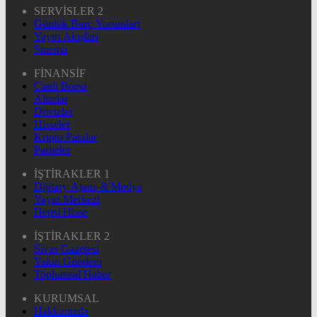
SERVİSLER 2
Günlük Burç Yorumları
Yayın Akışları
Sinema
FİNANSİF
Canlı Borsa
Altınlar
Dövizler
Hisseler
Kripto Paralar
Pariteler
İŞTİRAKLER 1
Dijitary Ajans & Medya
Yayın Merkezi
Hepsi Hisse
İŞTİRAKLER 2
Sivas Gazetesi
Yakın Gündem
Toplumsal Haber
KURUMSAL
Hakkımızda