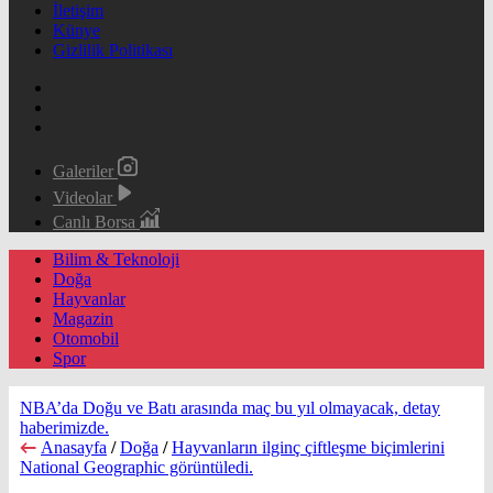
İletişim
Künye
Gizlilik Politikası
Galeriler
Videolar
Canlı Borsa
Bilim & Teknoloji
Doğa
Hayvanlar
Magazin
Otomobil
Spor
NBA’da Doğu ve Batı arasında maç bu yıl olmayacak, detay
haberimizde.
Anasayfa
/
Doğa
/
Hayvanların ilginç çiftleşme biçimlerini
National Geographic görüntüledi.