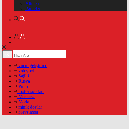
Altınlar
Pariteler
vücut geliştirme
voleybol
Sağlık
Rusya
Putin
motor sporları
Moskova
Moda
minik dostlar
Mevsimsel