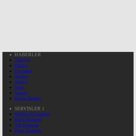
HABERLER
Türkiye
Dünya
Ekonomi
Siyaset
Asayiş
Spor
Yaşam
Kamu İlanları
SERVİSLER 1
Nöbetçi Eczaneler
Hava Durumu
Yol Durumu
Puan Durumu