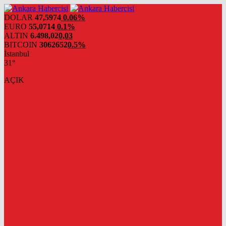
DOLAR
47,5974
0.06%
EURO
55,0714
0.1%
ALTIN
6.498,02
0,03
BITCOIN
3062652
0.5%
İstanbul
31°
AÇIK