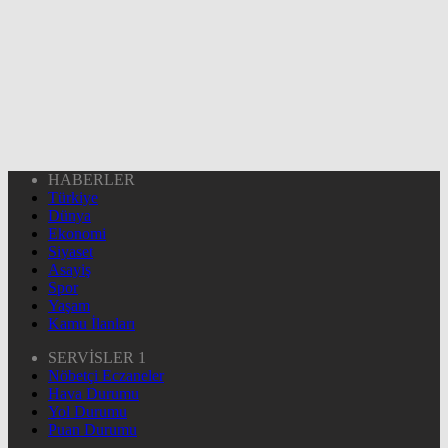
HABERLER
Türkiye
Dünya
Ekonomi
Siyaset
Asayiş
Spor
Yaşam
Kamu İlanları
SERVİSLER 1
Nöbetçi Eczaneler
Hava Durumu
Yol Durumu
Puan Durumu