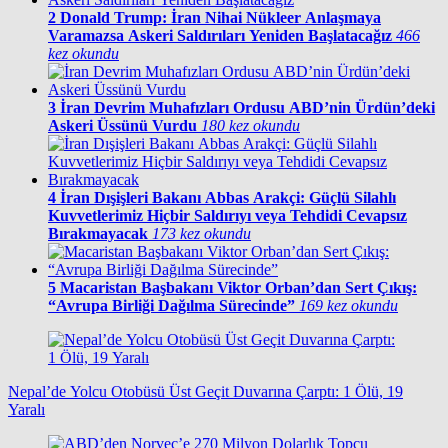
2
Donald Trump: İran Nihai Nükleer Anlaşmaya
Varamazsa Askeri Saldırıları Yeniden Başlatacağız
466
kez okundu
3
İran Devrim Muhafızları Ordusu ABD’nin Ürdün’deki
Askeri Üssünü Vurdu
180 kez okundu
4
İran Dışişleri Bakanı Abbas Arakçi: Güçlü Silahlı
Kuvvetlerimiz Hiçbir Saldırıyı veya Tehdidi Cevapsız
Bırakmayacak
173 kez okundu
5
Macaristan Başbakanı Viktor Orban’dan Sert Çıkış:
“Avrupa Birliği Dağılma Sürecinde”
169 kez okundu
Nepal’de Yolcu Otobüsü Üst Geçit Duvarına Çarptı: 1 Ölü, 19
Yaralı