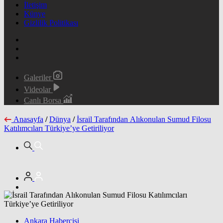
İletişim
Künye
Gizlilik Politikası
Galeriler
Videolar
Canlı Borsa
Anasayfa
/
Dünya
/
İsrail Tarafından Alıkonulan Sumud Filosu
Katılımcıları Türkiye’ye Getiriliyor
Ankara Habercisi