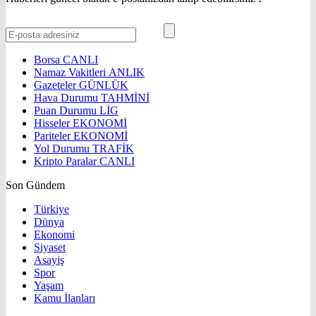
Borsa
CANLI
Namaz Vakitleri
ANLIK
Gazeteler
GÜNLÜK
Hava Durumu
TAHMİNİ
Puan Durumu
LİG
Hisseler
EKONOMİ
Pariteler
EKONOMİ
Yol Durumu
TRAFİK
Kripto Paralar
CANLI
Son Gündem
Türkiye
Dünya
Ekonomi
Siyaset
Asayiş
Spor
Yaşam
Kamu İlanları