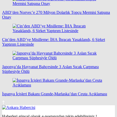
ABD’den Norveç’e 270 Milyon Dolarlık Topçu Mermisi Satışına
Onay
Çin’den ABD’ye Misilleme: İHA İhracatı Yasaklandı, 6 Şirket
Yaptırım Listesinde
Japonya’da Hayvanat Bahçesinde 3 Aslan Sıcak Çarpması
Şüphesiyle Öldü
İspanya İçişleri Bakanı Grande-Marlaska’dan Ceuta Açıklaması
Haberleri güncel olarak e-postanızdan takip edebilirsiniz !