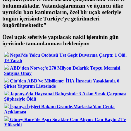
bulunmaktadır. Vatandaşlarımızın ve üçüncü ülke
uyruklu bazı katılımcıların, özel bir uçak seferiyle
bugün içerisinde Türkiye’ye getirilmeleri
öngörülmektedir.”
Özel uçak seferiyle yapılacak nakil işleminin gün
içerisinde tamamlanması bekleniyor.
Nepal’de Yolcu Otobüsü Üst Geçit Duvarına Çarptı: 1 Ölü,
19 Yaralı
ABD’den Norveç’e 270 Milyon Dolarlık Topçu Mermisi
Satışına Onay
Çin’den ABD’ye Misilleme: İHA İhracatı Yasaklandı, 6
Şirket Yaptırım Listesinde
Japonya’da Hayvanat Bahçesinde 3 Aslan Sıcak Çarpması
Şüphesiyle Öldü
İspanya İçişleri Bakanı Grande-Marlaska’dan Ceuta
Açıklaması
Güney Kore’de Aşırı Sıcaklar Can Alıyor: Can Kaybı 21’e
Yükseldi