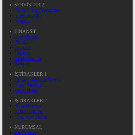
SERVİSLER 2
Günlük Burç Yorumları
Yayın Akışları
Sinema
FİNANSİF
Canlı Borsa
Altınlar
Dövizler
Hisseler
Kripto Paralar
Pariteler
İŞTİRAKLER 1
Dijitary Ajans & Medya
Yayın Merkezi
Hepsi Hisse
İŞTİRAKLER 2
Sivas Gazetesi
Yakın Gündem
Toplumsal Haber
KURUMSAL
Hakkımızda