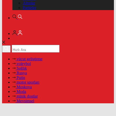
Altınlar
Pariteler
vücut geliştirme
voleybol
Sağlık
Rusya
Putin
motor sporları
Moskova
Moda
minik dostlar
Mevsimsel