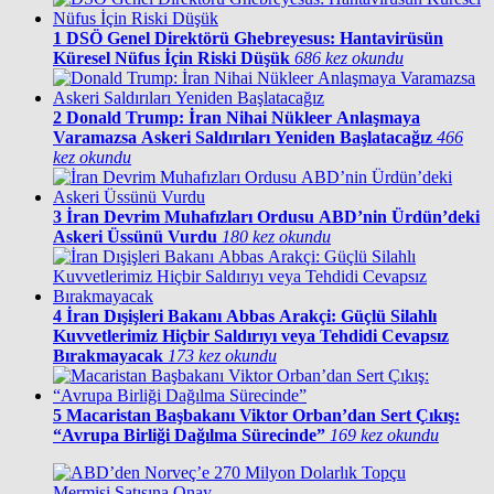
1
DSÖ Genel Direktörü Ghebreyesus: Hantavirüsün
Küresel Nüfus İçin Riski Düşük
686 kez okundu
2
Donald Trump: İran Nihai Nükleer Anlaşmaya
Varamazsa Askeri Saldırıları Yeniden Başlatacağız
466
kez okundu
3
İran Devrim Muhafızları Ordusu ABD’nin Ürdün’deki
Askeri Üssünü Vurdu
180 kez okundu
4
İran Dışişleri Bakanı Abbas Arakçi: Güçlü Silahlı
Kuvvetlerimiz Hiçbir Saldırıyı veya Tehdidi Cevapsız
Bırakmayacak
173 kez okundu
5
Macaristan Başbakanı Viktor Orban’dan Sert Çıkış:
“Avrupa Birliği Dağılma Sürecinde”
169 kez okundu