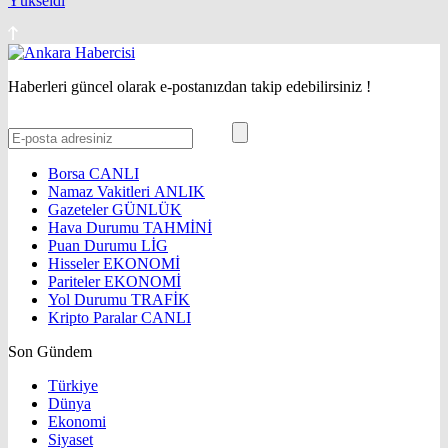
Yükseldi
Haberleri güncel olarak e-postanızdan takip edebilirsiniz !
Borsa
CANLI
Namaz Vakitleri
ANLIK
Gazeteler
GÜNLÜK
Hava Durumu
TAHMİNİ
Puan Durumu
LİG
Hisseler
EKONOMİ
Pariteler
EKONOMİ
Yol Durumu
TRAFİK
Kripto Paralar
CANLI
Son Gündem
Türkiye
Dünya
Ekonomi
Siyaset