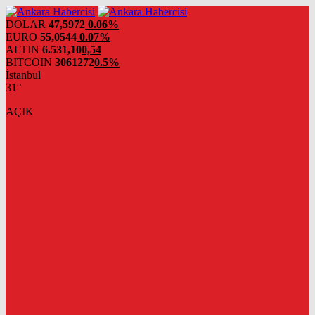
DOLAR
47,5972
0.06%
EURO
55,0544
0.07%
ALTIN
6.531,10
0,54
BITCOIN
3061272
0.5%
İstanbul
31°
AÇIK