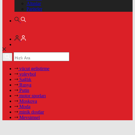
Altınlar
Pariteler
vücut geliştirme
voleybol
Sağlık
Rusya
Putin
motor sporları
Moskova
Moda
minik dostlar
Mevsimsel