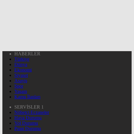
HABERLER
Türkiye
Dünya
Ekonomi
Siyaset
Asayiş
Spor
Yaşam
Kamu İlanları
SERVİSLER 1
Nöbetçi Eczaneler
Hava Durumu
Yol Durumu
Puan Durumu