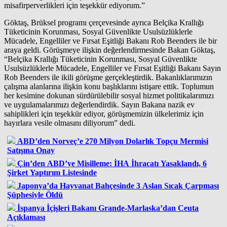
misafirperverlikleri için teşekkür ediyorum.”
Göktaş, Brüksel programı çerçevesinde ayrıca Belçika Krallığı
Tüketicinin Korunması, Sosyal Güvenlikte Usulsüzlüklerle
Mücadele, Engelliler ve Fırsat Eşitliği Bakanı Rob Beenders ile bir
araya geldi. Görüşmeye ilişkin değerlendirmesinde Bakan Göktaş,
“Belçika Krallığı Tüketicinin Korunması, Sosyal Güvenlikte
Usulsüzlüklerle Mücadele, Engelliler ve Fırsat Eşitliği Bakanı Sayın
Rob Beenders ile ikili görüşme gerçekleştirdik. Bakanlıklarımızın
çalışma alanlarına ilişkin konu başlıklarını istişare ettik. Toplumun
her kesimine dokunan sürdürülebilir sosyal hizmet politikalarımızı
ve uygulamalarımızı değerlendirdik. Sayın Bakana nazik ev
sahiplikleri için teşekkür ediyor, görüşmemizin ülkelerimiz için
hayırlara vesile olmasını diliyorum” dedi.
ABD’den Norveç’e 270 Milyon Dolarlık Topçu Mermisi
Satışına Onay
Çin’den ABD’ye Misilleme: İHA İhracatı Yasaklandı, 6
Şirket Yaptırım Listesinde
Japonya’da Hayvanat Bahçesinde 3 Aslan Sıcak Çarpması
Şüphesiyle Öldü
İspanya İçişleri Bakanı Grande-Marlaska’dan Ceuta
Açıklaması