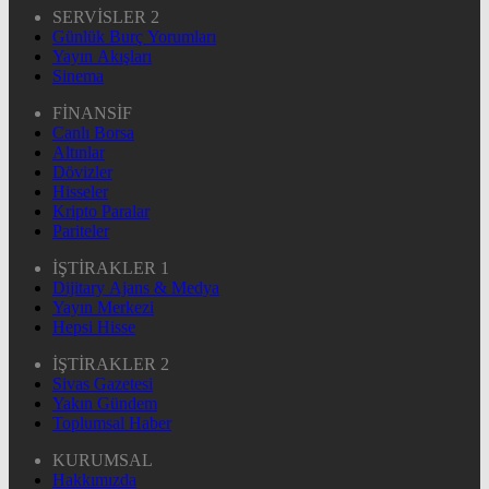
SERVİSLER 2
Günlük Burç Yorumları
Yayın Akışları
Sinema
FİNANSİF
Canlı Borsa
Altınlar
Dövizler
Hisseler
Kripto Paralar
Pariteler
İŞTİRAKLER 1
Dijitary Ajans & Medya
Yayın Merkezi
Hepsi Hisse
İŞTİRAKLER 2
Sivas Gazetesi
Yakın Gündem
Toplumsal Haber
KURUMSAL
Hakkımızda