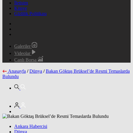
İletişim
Künye
Gizlilik Politikası
Galeriler
Videolar
Canlı Borsa
Anasayfa
/
Dünya
/
Bakan Göktaş Brüksel’de Resmi Temaslarda
Bulundu
Ankara Habercisi
Dünya