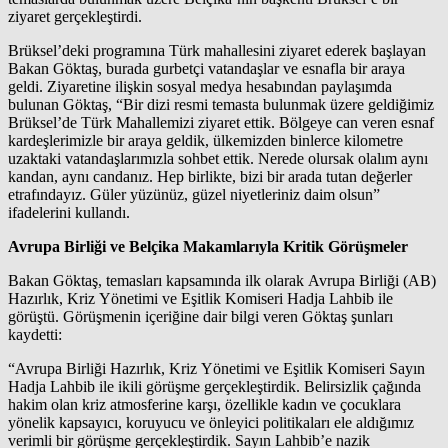
ziyaret gerçekleştirdi.
Brüksel’deki programına Türk mahallesini ziyaret ederek başlayan
Bakan Göktaş, burada gurbetçi vatandaşlar ve esnafla bir araya
geldi. Ziyaretine ilişkin sosyal medya hesabından paylaşımda
bulunan Göktaş, “Bir dizi resmi temasta bulunmak üzere geldiğimiz
Brüksel’de Türk Mahallemizi ziyaret ettik. Bölgeye can veren esnaf
kardeşlerimizle bir araya geldik, ülkemizden binlerce kilometre
uzaktaki vatandaşlarımızla sohbet ettik. Nerede olursak olalım aynı
kandan, aynı candanız. Hep birlikte, bizi bir arada tutan değerler
etrafındayız. Güler yüzünüz, güzel niyetleriniz daim olsun”
ifadelerini kullandı.
Avrupa Birliği ve Belçika Makamlarıyla Kritik Görüşmeler
Bakan Göktaş, temasları kapsamında ilk olarak Avrupa Birliği (AB)
Hazırlık, Kriz Yönetimi ve Eşitlik Komiseri Hadja Lahbib ile
görüştü. Görüşmenin içeriğine dair bilgi veren Göktaş şunları
kaydetti:
“Avrupa Birliği Hazırlık, Kriz Yönetimi ve Eşitlik Komiseri Sayın
Hadja Lahbib ile ikili görüşme gerçekleştirdik. Belirsizlik çağında
hakim olan kriz atmosferine karşı, özellikle kadın ve çocuklara
yönelik kapsayıcı, koruyucu ve önleyici politikaları ele aldığımız
verimli bir görüşme gerçekleştirdik. Sayın Lahbib’e nazik