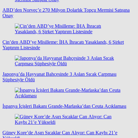
ABD’den Norveç’e 270 Milyon Dolarlık Topçu Mermisi Satışına
Onay
Çin’den ABD’ye Misilleme: İHA İhracatı Yasaklandı, 6 Şirket
Yaptırım Listesinde
Japonya’da Hayvanat Bahçesinde 3 Aslan Sıcak Çarpması
Şüphesiyle Öldü
İspanya İçişleri Bakanı Grande-Marlaska’dan Ceuta Açıklaması
Güney Kore’de Aşırı Sıcaklar Can Alıyor: Can Kaybı 21’e