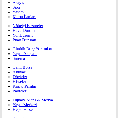
Asayiş
Spor
Yaşam
Kamu İlanları
Nöbetçi Eczaneler
Hava Durumu
Yol Durumu
Puan Durumu
Günlük Burç Yorumları
Yayın Akışları
Sinema
Canlı Borsa
Altınlar
Dövizler
Hisseler
Kripto Paralar
Pariteler
Dijitary Ajans & Medya
Yayın Merkezi
Hepsi Hisse