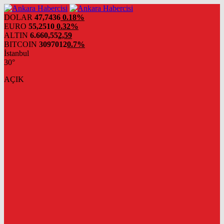
DOLAR
47,7436
0.18%
EURO
55,2510
0.32%
ALTIN
6.660,55
2,59
BITCOIN
3097012
0.7%
İstanbul
30°
AÇIK