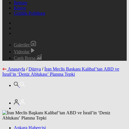
İletişim
Künye
Gizlilik Politikası
Galeriler
Videolar
Canlı Borsa
Anasayfa
/
Dünya
/
İran Meclis Başkanı Kalibaf’tan ABD ve
İsrail’in ‘Deniz Ablukası’ Planına Tepki
Ankara Habercisi