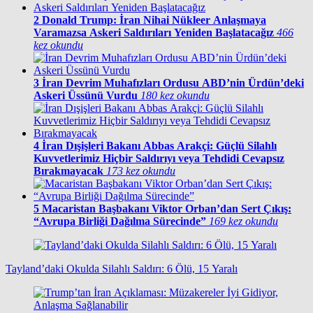
2
Donald Trump: İran Nihai Nükleer Anlaşmaya
Varamazsa Askeri Saldırıları Yeniden Başlatacağız
466
kez okundu
3
İran Devrim Muhafızları Ordusu ABD’nin Ürdün’deki
Askeri Üssünü Vurdu
180 kez okundu
4
İran Dışişleri Bakanı Abbas Arakçi: Güçlü Silahlı
Kuvvetlerimiz Hiçbir Saldırıyı veya Tehdidi Cevapsız
Bırakmayacak
173 kez okundu
5
Macaristan Başbakanı Viktor Orban’dan Sert Çıkış:
“Avrupa Birliği Dağılma Sürecinde”
169 kez okundu
Tayland’daki Okulda Silahlı Saldırı: 6 Ölü, 15 Yaralı