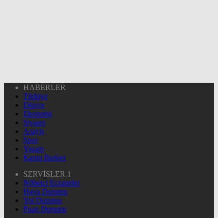
HABERLER
Türkiye
Dünya
Ekonomi
Siyaset
Asayiş
Spor
Yaşam
Kamu İlanları
SERVİSLER 1
Nöbetçi Eczaneler
Hava Durumu
Yol Durumu
Puan Durumu