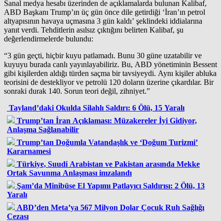
Sanal medya hesabı üzerinden de açıklamalarda bulunan Kalibaf,
ABD Başkanı Trump’ın üç gün önce dile getirdiği ‘İran’ın petrol
altyapısının havaya uçmasına 3 gün kaldı’ şeklindeki iddialarına
yanıt verdi. Tehditlerin asılsız çıktığını belirten Kalibaf, şu
değerlendirmelerde bulundu:
“3 gün geçti, hiçbir kuyu patlamadı. Bunu 30 güne uzatabilir ve
kuyuyu burada canlı yayınlayabiliriz. Bu, ABD yönetiminin Bessent
gibi kişilerden aldığı türden saçma bir tavsiyeydi. Aynı kişiler abluka
teorisini de destekliyor ve petrolü 120 doların üzerine çıkardılar. Bir
sonraki durak 140. Sorun teori değil, zihniyet.”
Tayland’daki Okulda Silahlı Saldırı: 6 Ölü, 15 Yaralı
Trump’tan İran Açıklaması: Müzakereler İyi Gidiyor,
Anlaşma Sağlanabilir
Trump’tan Doğumla Vatandaşlık ve ‘Doğum Turizmi’
Kararnamesi
Türkiye, Suudi Arabistan ve Pakistan arasında Mekke
Ortak Savunma Anlaşması imzalandı
Şam’da Minibüse El Yapımı Patlayıcı Saldırısı: 2 Ölü, 13
Yaralı
ABD’den Meta’ya 567 Milyon Dolar Çocuk Ruh Sağlığı
Cezası