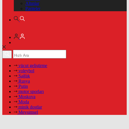
Altınlar
Pariteler
vücut geliştirme
voleybol
Sağlık
Rusya
Putin
motor sporları
Moskova
Moda
minik dostlar
Mevsimsel