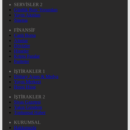
SERVİSLER 2
Günlük Burç Yorumları
Yayın Akışları
Sinema
FİNANSİF
Canlı Borsa
Altınlar
Dövizler
Hisseler
Kripto Paralar
Pariteler
İŞTİRAKLER 1
Dijitary Ajans & Medya
Yayın Merkezi
Hepsi Hisse
İŞTİRAKLER 2
Sivas Gazetesi
Yakın Gündem
Toplumsal Haber
KURUMSAL
Hakkımızda