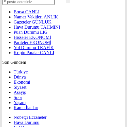
Borsa
CANLI
Namaz Vakitleri
ANLIK
Gazeteler
GÜNLÜK
Hava Durumu
TAHMİNİ
Puan Durumu
LİG
Hisseler
EKONOMİ
Pariteler
EKONOMİ
Yol Durumu
TRAFİK
Kripto Paralar
CANLI
Son Gündem
Türkiye
Dünya
Ekonomi
Siyaset
Asayiş
Spor
Yaşam
Kamu İlanları
Nöbetçi Eczaneler
Hava Durumu