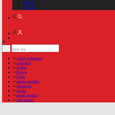
Altınlar
Pariteler
vücut geliştirme
voleybol
Sağlık
Rusya
Putin
motor sporları
Moskova
Moda
minik dostlar
Mevsimsel