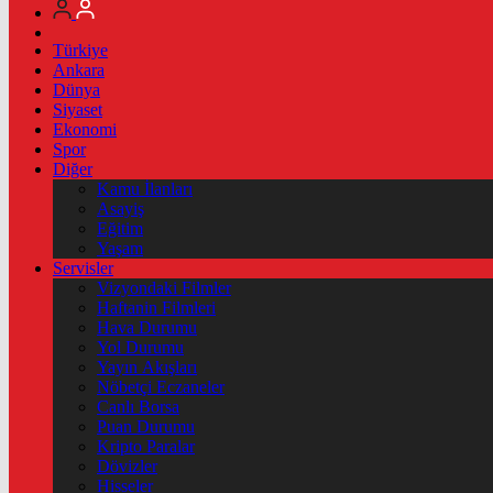
Türkiye
Ankara
Dünya
Siyaset
Ekonomi
Spor
Diğer
Kamu İlanları
Asayiş
Eğitim
Yaşam
Servisler
Vizyondaki Filmler
Haftanin Filmleri
Hava Durumu
Yol Durumu
Yayın Akışları
Nöbetçi Eczaneler
Canlı Borsa
Puan Durumu
Kripto Paralar
Dövizler
Hisseler