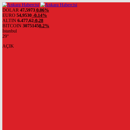
DOLAR
47,5973
0.06%
EURO
54,9530
-0.14%
ALTIN
6.477,62
-0,28
BITCOIN
3075145
0.2%
İstanbul
29°
AÇIK