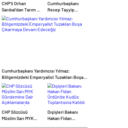
CHP’li Orhan
Cumhurbaşkanı
Sarıbal’dan Tarım ve
Recep Tayyip
Ekonomi Eleştirisi:
Erdoğan
Çiftçi Kaderiyle Baş
Başkanlığında
Başa Kaldı
Toplanan AK Parti
MKYK’da Gündem
“Terörsüz Türkiye”
Süreci Oldu
Cumhurbaşkanı Yardımcısı Yılmaz:
Bölgemizdeki Emperyalist Tuzakları Boşa
Çıkarmaya Devam Edeceğiz
CHP Sözcüsü
Dışişleri Bakanı
Müslim Sarı MYK
Hakan Fidan
Gündemine Dair
Ürdün’de Kudüs