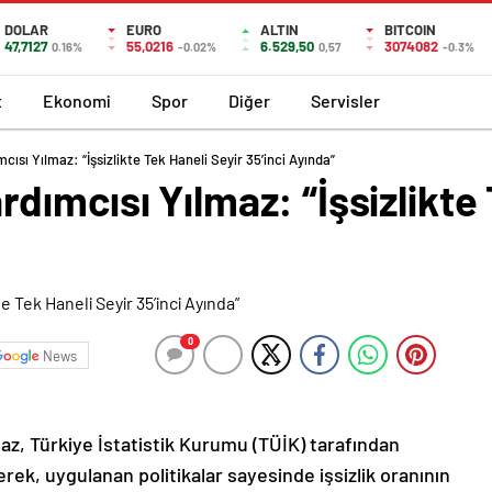
DOLAR
EURO
ALTIN
BITCOIN
47,7127
55,0216
6.529,50
3074082
0.16%
-0.02%
0,57
-0.3%
t
Ekonomi
Spor
Diğer
Servisler
sı Yılmaz: “İşsizlikte Tek Haneli Seyir 35’inci Ayında”
ımcısı Yılmaz: “İşsizlikte 
0
News
z, Türkiye İstatistik Kurumu (TÜİK) tarafından
erek, uygulanan politikalar sayesinde işsizlik oranının