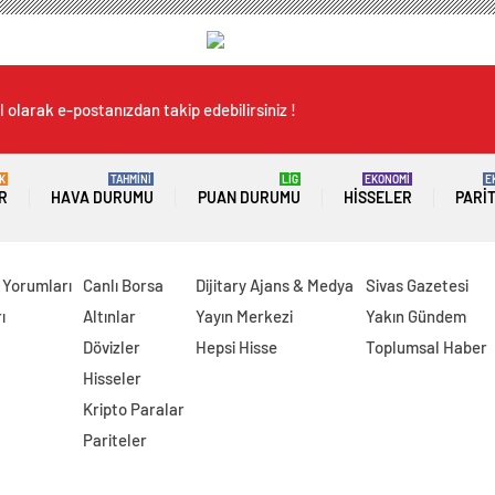
 olarak e-postanızdan takip edebilirsiniz !
K
TAHMİNİ
LİG
EKONOMİ
E
R
HAVA DURUMU
PUAN DURUMU
HISSELER
PARI
 Yorumları
Canlı Borsa
Dijitary Ajans & Medya
Sivas Gazetesi
ı
Altınlar
Yayın Merkezi
Yakın Gündem
Dövizler
Hepsi Hisse
Toplumsal Haber
Hisseler
Kripto Paralar
Pariteler