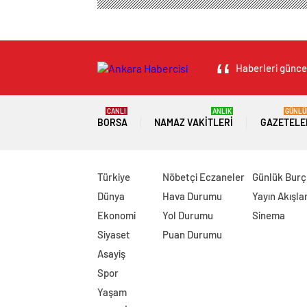
Haberleri güncel
CANLI
ANLIK
GÜNLÜ
BORSA
NAMAZ VAKITLERI
GAZETELE
Türkiye
Nöbetçi Eczaneler
Günlük Burç
Dünya
Hava Durumu
Yayın Akışlar
Ekonomi
Yol Durumu
Sinema
Siyaset
Puan Durumu
Asayiş
Spor
Yaşam