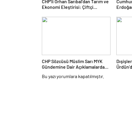
CHP’li Orhan Sarıbal’dan Tarım ve
Cumhur
Ekonomi Eleştirisi: Çiftçi
Erdoğa
Kaderiyle Baş Başa Kaldı
AK Par
“Terörs
CHP Sözcüsü Müslim Sarı MYK
Dışişle
Gündemine Dair Açıklamalarda
Ürdün’d
Bulundu: 8 İl Başkanlığına Atama
Katıldı
Bu yazı yorumlara kapatılmıştır.
Yapıldı