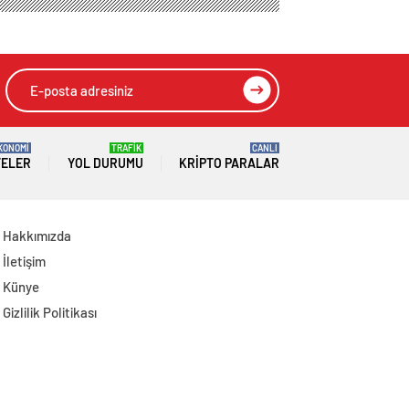
Açıklamalarda
Toplantısına Katıldı
Bulundu: 8 İl
Başkanlığına Atama
Yapıldı
KONOMİ
TRAFİK
CANLI
TELER
YOL DURUMU
KRIPTO PARALAR
Hakkımızda
İletişim
Künye
Gizlilik Politikası