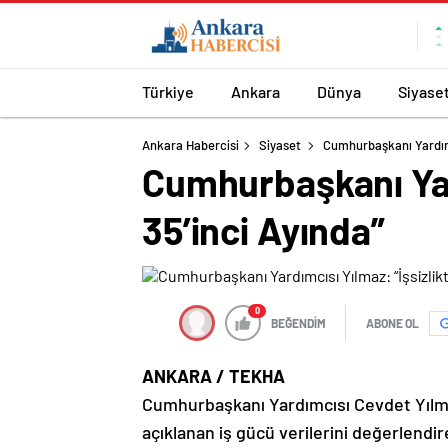
Türkiye
Ankara
Dünya
Siyase
Ankara Habercisi
Siyaset
Cumhurbaşkanı Yardımcı
Cumhurbaşkanı Yard
35’inci Ayında”
0
BEĞENDİM
ABONE OL
ANKARA / TEKHA
Cumhurbaşkanı Yardımcısı Cevdet Yılma
açıklanan iş gücü verilerini değerlendir