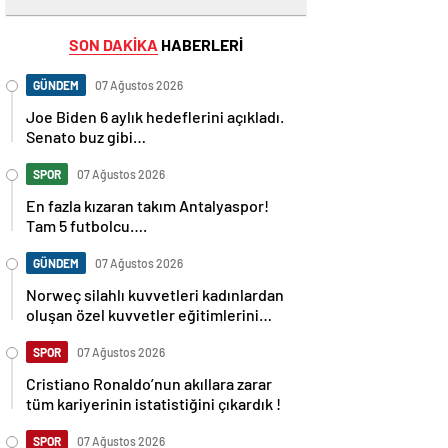
SON DAKİKA
HABERLERİ
GÜNDEM
07 Ağustos 2026
Joe Biden 6 aylık hedeflerini açıkladı.
Senato buz gibi…
SPOR
07 Ağustos 2026
En fazla kızaran takım Antalyaspor!
Tam 5 futbolcu….
GÜNDEM
07 Ağustos 2026
Norweç silahlı kuvvetleri kadınlardan
oluşan özel kuvvetler eğitimlerini
başlattı.
SPOR
07 Ağustos 2026
Cristiano Ronaldo’nun akıllara zarar
tüm kariyerinin istatistiğini çıkardık !
SPOR
07 Ağustos 2026