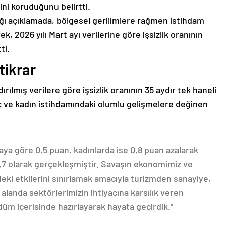
rini koruduğunu belirtti.
ğı açıklamada, bölgesel gerilimlere rağmen istihdam
k, 2026 yılı Mart ayı verilerine göre işsizlik oranının
ti.
tikrar
ılmış verilere göre işsizlik oranının 35 aydır tek haneli
ç ve kadın istihdamındaki olumlu gelişmelere değinen
 aya göre 0,5 puan, kadınlarda ise 0,8 puan azalarak
0,7 olarak gerçekleşmiştir. Savaşın ekonomimiz ve
deki etkilerini sınırlamak amacıyla turizmden sanayiye,
alanda sektörlerimizin ihtiyacına karşılık veren
düm içerisinde hazırlayarak hayata geçirdik.”