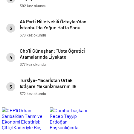
392 kez okundu
Ak Parti̇ Mi̇lletveki̇li̇ Öztaylan’dan
İstanbul’da Yoğun Hafta Sonu
3
Mesai̇si̇
379 kez okundu
Chp’li̇ Güneşhan: “Usta Öğreti̇ci̇
Atamalarında Li̇yakate
4
Uyulmuyor”
377 kez okundu
Türki̇ye–Macari̇stan Ortak
İsti̇şare Mekani̇zması’nın İlk
5
Toplantısı 8 Aralık’ta İstanbul’da
372 kez okundu
Gerçekleşti̇ri̇lecek