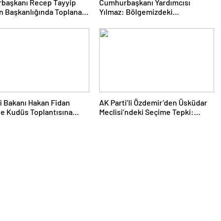
başkanı Recep Tayyip
Cumhurbaşkanı Yardımcısı
n Başkanlığında Toplanan
Yılmaz: Bölgemizdeki
ti MKYK’da Gündem
Emperyalist Tuzakları Boşa
üz Türkiye” Süreci Oldu
Çıkarmaya Devam Edeceğiz
ri Bakanı Hakan Fidan
AK Parti’li Özdemir’den Üsküdar
e Kudüs Toplantısına
Meclisi’ndeki Seçime Tepki:
Hukuki Haklarımızı Saklı
Tutuyoruz