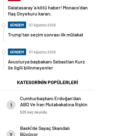
Galatasaray’a kötü haber! Monaco’dan
flaş Onyekuru kararı.
GÜNDEM
07 Ağustos 2026
Trump’tan seçim sonrası ilk mülakat
GÜNDEM
07 Ağustos 2026
Avusturya başbakanı Sebastian Kurz
ile ilgili bilinmeyenler
KATEGORİNİN POPÜLERLERİ
Cumhurbaşkanı Erdoğan’dan
ABD Ve İran Mutabakatına İlişkin
1
Önemli Açıklamalar
525 kez okundu
Baski̇’de Sayaç Skandalı
Büyüyor
2