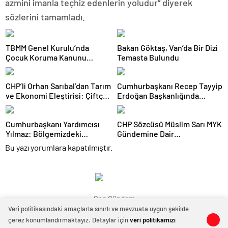
azmini imanla teçhiz edenlerin yoludur” diyerek
sözlerini tamamladı.
TBMM Genel Kurulu’nda
Bakan Göktaş, Van’da Bir Dizi
Çocuk Koruma Kanunu
Temasta Bulundu
teklifinde yeni maddeler
kabul edildi
CHP’li Orhan Sarıbal’dan Tarım
Cumhurbaşkanı Recep Tayyip
ve Ekonomi Eleştirisi: Çiftçi
Erdoğan Başkanlığında
Kaderiyle Baş Başa Kaldı
Toplanan AK Parti MKYK’da
Gündem “Terörsüz Türkiye”
Cumhurbaşkanı Yardımcısı
CHP Sözcüsü Müslim Sarı MYK
Süreci Oldu
Yılmaz: Bölgemizdeki
Gündemine Dair
Emperyalist Tuzakları Boşa
Açıklamalarda Bulundu: 8 İl
Bu yazı yorumlara kapatılmıştır.
Çıkarmaya Devam Edeceğiz
Başkanlığına Atama Yapıldı
Son Gündem
Veri politikasındaki amaçlarla sınırlı ve mevzuata uygun şekilde
çerez konumlandırmaktayız. Detaylar için
veri politikamızı
0
0