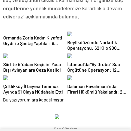
suç ve suçlunun cezasız kalmaması için organize suç
örgütlerine yönelik mücadelemize kararlılıkla devam
ediyoruz” açıklamasında bulundu.
Ormanda Zorla Kadın Kıyafeti
Beylikdüzü’nde Narkotik
Giydirip Şantaj Yaptılar: 6
Operasyonu: 62 Kilo 900
Gözaltı
Gram Uyuşturucu Ele
Geçirildi
Siirt’te 5 Yaban Keçisini Yasa
İstanbul’da “Ay Grubu” Suç
Dışı Avlayanlara Ceza Kesildi
Örgütüne Operasyon: 12
Şüpheli Gözaltında
Çiftlikköy İtfaiyesi Temmuz
Dalaman Havalimanı’nda
Ayında 91 Olaya Müdahale Etti
Firari Hükümlü Yakalandı: 22
Yıl Hapis Cezası Bulunuyordu
Bu yazı yorumlara kapatılmıştır.
Son Gündem