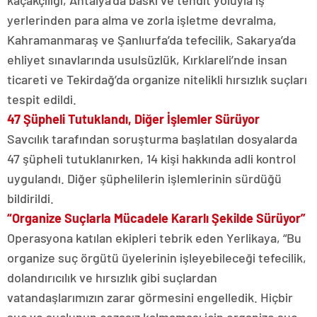
kaçakçılığı, Antalya’da baskı ve tehdit yoluyla iş
yerlerinden para alma ve zorla işletme devralma,
Kahramanmaraş ve Şanlıurfa’da tefecilik, Sakarya’da
ehliyet sınavlarında usulsüzlük, Kırklareli’nde insan
ticareti ve Tekirdağ’da organize nitelikli hırsızlık suçları
tespit edildi.
47 Şüpheli Tutuklandı, Diğer İşlemler Sürüyor
Savcılık tarafından soruşturma başlatılan dosyalarda
47 şüpheli tutuklanırken, 14 kişi hakkında adli kontrol
uygulandı. Diğer şüphelilerin işlemlerinin sürdüğü
bildirildi.
“Organize Suçlarla Mücadele Kararlı Şekilde Sürüyor”
Operasyona katılan ekipleri tebrik eden Yerlikaya, “Bu
organize suç örgütü üyelerinin işleyebileceği tefecilik,
dolandırıcılık ve hırsızlık gibi suçlardan
vatandaşlarımızın zarar görmesini engelledik. Hiçbir