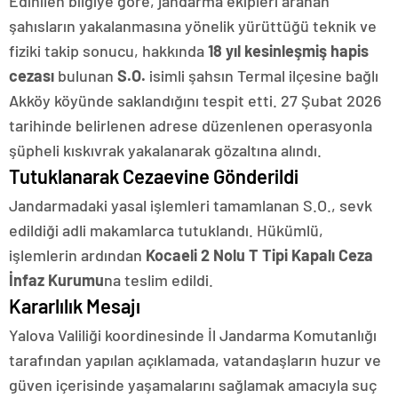
Edinilen bilgiye göre, jandarma ekipleri aranan
şahısların yakalanmasına yönelik yürüttüğü teknik ve
fiziki takip sonucu, hakkında
18 yıl kesinleşmiş hapis
cezası
bulunan
S.O.
isimli şahsın Termal ilçesine bağlı
Akköy köyünde saklandığını tespit etti. 27 Şubat 2026
tarihinde belirlenen adrese düzenlenen operasyonla
şüpheli kıskıvrak yakalanarak gözaltına alındı.
Tutuklanarak Cezaevine Gönderildi
Jandarmadaki yasal işlemleri tamamlanan S.O., sevk
edildiği adli makamlarca tutuklandı. Hükümlü,
işlemlerin ardından
Kocaeli 2 Nolu T Tipi Kapalı Ceza
İnfaz Kurumu
na teslim edildi.
Kararlılık Mesajı
Yalova Valiliği koordinesinde İl Jandarma Komutanlığı
tarafından yapılan açıklamada, vatandaşların huzur ve
güven içerisinde yaşamalarını sağlamak amacıyla suç