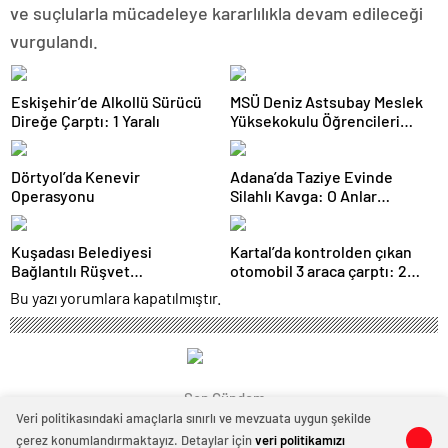
ve suçlularla mücadeleye kararlılıkla devam edileceği
vurgulandı.
Eskişehir’de Alkollü Sürücü
MSÜ Deniz Astsubay Meslek
Direğe Çarptı: 1 Yaralı
Yüksekokulu Öğrencileri
Geleceğe Hazırlanıyor
Dörtyol’da Kenevir
Adana’da Taziye Evinde
Operasyonu
Silahlı Kavga: O Anlar
Kamerada
Kuşadası Belediyesi
Kartal’da kontrolden çıkan
Bağlantılı Rüşvet
otomobil 3 araca çarptı: 2
Operasyonu: 15 Gözaltı
yaralı
Bu yazı yorumlara kapatılmıştır.
Son Gündem
Veri politikasındaki amaçlarla sınırlı ve mevzuata uygun şekilde
çerez konumlandırmaktayız. Detaylar için
veri politikamızı
0
0