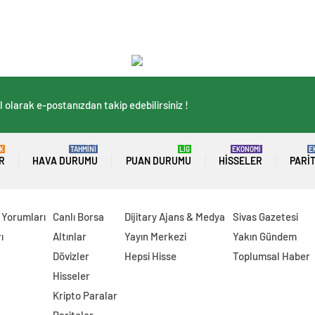
 olarak e-postanızdan takip edebilirsiniz !
K
TAHMİNİ
LİG
EKONOMİ
E
R
HAVA DURUMU
PUAN DURUMU
HISSELER
PARI
 Yorumları
Canlı Borsa
Dijitary Ajans & Medya
Sivas Gazetesi
ı
Altınlar
Yayın Merkezi
Yakın Gündem
Dövizler
Hepsi Hisse
Toplumsal Haber
Hisseler
Kripto Paralar