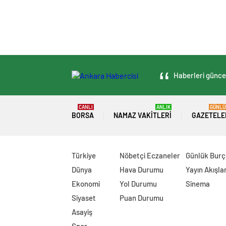
Haberleri güncel
CANLI
ANLIK
GÜNLÜ
BORSA
NAMAZ VAKITLERI
GAZETELE
Türkiye
Nöbetçi Eczaneler
Günlük Burç
Dünya
Hava Durumu
Yayın Akışlar
Ekonomi
Yol Durumu
Sinema
Siyaset
Puan Durumu
Asayiş