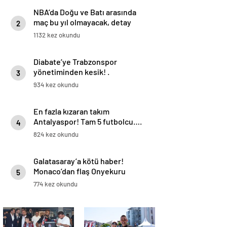
NBA’da Doğu ve Batı arasında
maç bu yıl olmayacak, detay
2
haberimizde.
1132 kez okundu
Diabate’ye Trabzonspor
yönetiminden kesik! .
3
934 kez okundu
En fazla kızaran takım
Antalyaspor! Tam 5 futbolcu….
4
824 kez okundu
Galatasaray’a kötü haber!
Monaco’dan flaş Onyekuru
5
kararı.
774 kez okundu