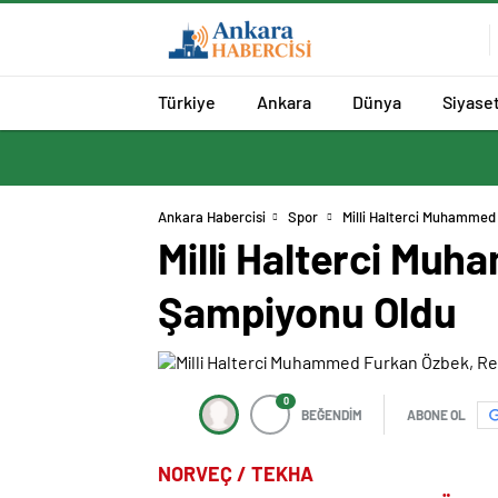
Türkiye
Ankara
Dünya
Siyase
Ankara Habercisi
Spor
Milli Halterci Muhammed
Milli Halterci Mu
Şampiyonu Oldu
0
BEĞENDİM
ABONE OL
NORVEÇ / TEKHA