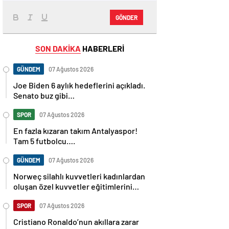
GÖNDER
SON DAKİKA
HABERLERİ
GÜNDEM
07 Ağustos 2026
Joe Biden 6 aylık hedeflerini açıkladı.
Senato buz gibi…
SPOR
07 Ağustos 2026
En fazla kızaran takım Antalyaspor!
Tam 5 futbolcu….
GÜNDEM
07 Ağustos 2026
Norweç silahlı kuvvetleri kadınlardan
oluşan özel kuvvetler eğitimlerini
başlattı.
SPOR
07 Ağustos 2026
Cristiano Ronaldo’nun akıllara zarar