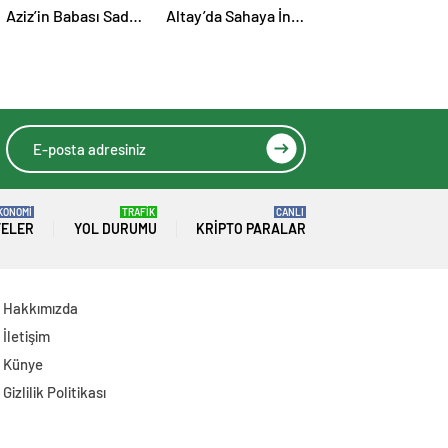
Aziz’in Babası Sadri
Altay’da Sahaya İniş
Aziz Hayatını
Zamanı: Siyah-
Kaybetti
Beyazlılar Topbaşı
Yapıyor
KONOMİ
TRAFİK
CANLI
TELER
YOL DURUMU
KRIPTO PARALAR
Hakkımızda
İletişim
Künye
Gizlilik Politikası