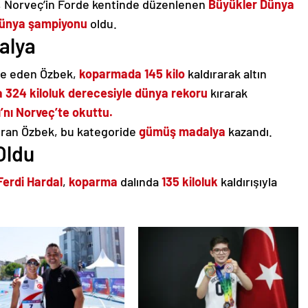
, Norveç’in Forde kentinde düzenlenen
Büyükler Dünya
ünya şampiyonu
oldu.
alya
le eden Özbek,
koparmada 145 kilo
kaldırarak altın
 324 kiloluk derecesiyle dünya rekoru
kırarak
ı’nı Norveç’te okuttu.
ıran Özbek, bu kategoride
gümüş madalya
kazandı.
Oldu
Ferdi Hardal
,
koparma
dalında
135 kiloluk
kaldırışıyla