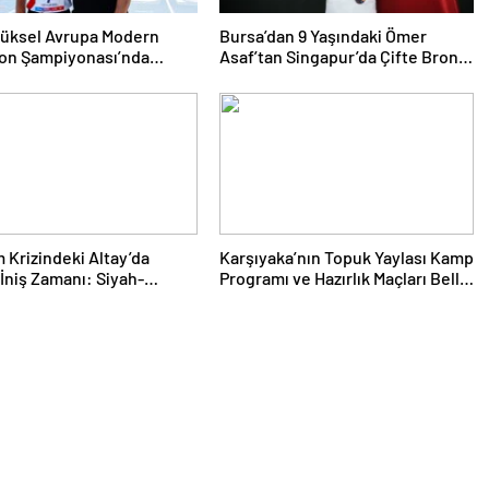
yüksel Avrupa Modern
Bursa’dan 9 Yaşındaki Ömer
lon Şampiyonası’nda
Asaf’tan Singapur’da Çifte Bronz
Yükseldi
Madalya
 Krizindeki Altay’da
Karşıyaka’nın Topuk Yaylası Kamp
İniş Zamanı: Siyah-
Programı ve Hazırlık Maçları Belli
lar Topbaşı Yapıyor
Oldu