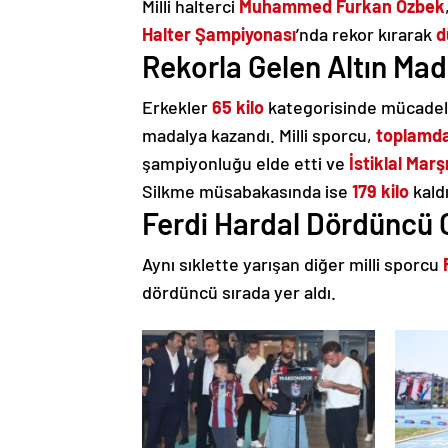
Milli halterci
Muhammed Furkan Özbek
Halter Şampiyonası
’nda rekor kırarak
d
Rekorla Gelen Altın Mad
Erkekler
65 kilo
kategorisinde mücade
madalya kazandı. Milli sporcu,
toplamda
şampiyonluğu elde etti ve
İstiklal Marş
Silkme müsabakasında ise
179 kilo
kald
Ferdi Hardal Dördüncü 
Aynı sıklette yarışan diğer milli sporcu
dördüncü sırada yer aldı.