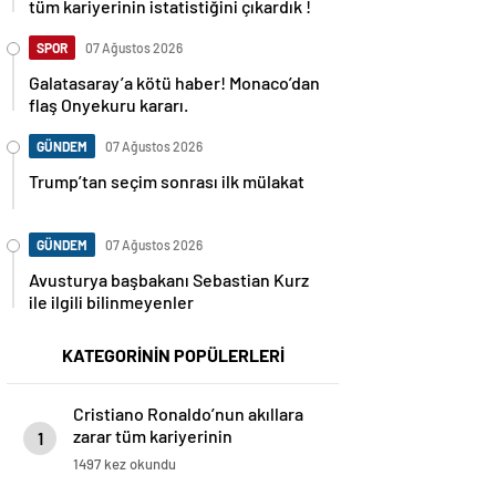
tüm kariyerinin istatistiğini çıkardık !
SPOR
07 Ağustos 2026
Galatasaray’a kötü haber! Monaco’dan
flaş Onyekuru kararı.
GÜNDEM
07 Ağustos 2026
Trump’tan seçim sonrası ilk mülakat
GÜNDEM
07 Ağustos 2026
Avusturya başbakanı Sebastian Kurz
ile ilgili bilinmeyenler
KATEGORİNİN POPÜLERLERİ
Cristiano Ronaldo’nun akıllara
zarar tüm kariyerinin
1
istatistiğini çıkardık !
1497 kez okundu