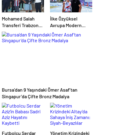
Mohamed Salah
İlke Özyüksel
Transferi Trabzon
Avrupa Modern
Yerel Basınında:
Pentatlon
‘Mısır Kralı
Şampiyonası’nda
Trabzon’da’
Finale Yükseldi
Bursa’dan 9 Yaşındaki Ömer Asaf’tan
Singapur’da Çifte Bronz Madalya
Futbolcu Serdar
Yönetim Krizindeki