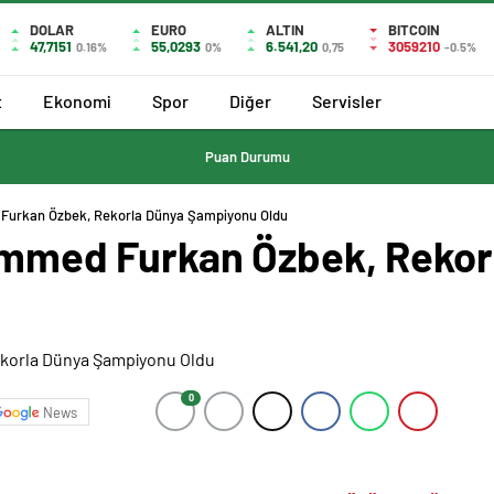
DOLAR
EURO
ALTIN
BITCOIN
47,7151
55,0293
6.541,20
3059210
0.16%
0%
0,75
-0.5%
t
Ekonomi
Spor
Diğer
Servisler
Puan Durumu
 Furkan Özbek, Rekorla Dünya Şampiyonu Oldu
hammed Furkan Özbek, Rekor
0
News