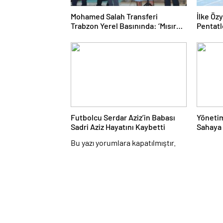
Mohamed Salah Transferi
İlke Öz
Trabzon Yerel Basınında: ‘Mısır
Pentat
Kralı Trabzon’da’
Finale 
Futbolcu Serdar Aziz’in Babası
Yönetim
Sadri Aziz Hayatını Kaybetti
Sahaya 
Beyazlı
Bu yazı yorumlara kapatılmıştır.