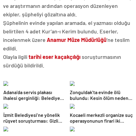
ve araştırmanın ardından operasyon düzenleyen
ekipler, şüpheliyi gözaltına aldı.
Şüphelinin evinde yapılan aramada, el yazması olduğu
belirtilen 4 adet Kur’an-ı Kerim bulundu. Eserler,
incelenmek üzere
Anamur Müze Müdürlüğü
’ne teslim
edildi.
Olayla ilgili
tarihi eser kaçakçılığı
soruşturmasının
sürdüğü bildirildi.
Adana’da servis plakası
Zonguldak’ta evinde ölü
ihalesi gerginliği: Belediyeye
bulundu: Kesin ölüm nedeni
girmek isteyen gruba
otopsiyle belirlenecek
müdahale
İzmit Belediyesi’ne yönelik
Kocaeli merkezli organize suç
rüşvet soruşturması: Gizli
operasyonunun firari iki
kayıt ve ifade detayları
şüphelisi yakalandı
dosyada