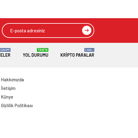
Kararnamesi
Mekke Ortak
Savunma Anlaşması
imzalandı
KONOMİ
TRAFİK
CANLI
TELER
YOL DURUMU
KRIPTO PARALAR
Hakkımızda
İletişim
Künye
Gizlilik Politikası