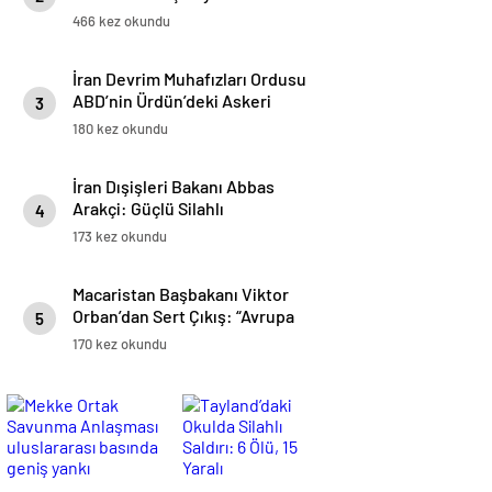
Askeri Saldırıları Yeniden
466 kez okundu
Başlatacağız
İran Devrim Muhafızları Ordusu
ABD’nin Ürdün’deki Askeri
3
Üssünü Vurdu
180 kez okundu
İran Dışişleri Bakanı Abbas
Arakçi: Güçlü Silahlı
4
Kuvvetlerimiz Hiçbir Saldırıyı
173 kez okundu
veya Tehdidi Cevapsız
Bırakmayacak
Macaristan Başbakanı Viktor
Orban’dan Sert Çıkış: “Avrupa
5
Birliği Dağılma Sürecinde”
170 kez okundu