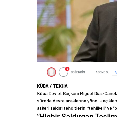
0
BEĞENDİM
ABONE OL
KÜBA / TEKHA
Küba Devlet Başkanı Miguel Diaz-Canel
sürede devralacaklarına yönelik açıklama
askeri saldırı tehditlerini “tehlikeli” ve
“Hiçbir Saldırgan Tesl