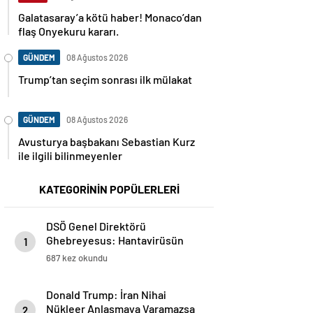
Galatasaray’a kötü haber! Monaco’dan
flaş Onyekuru kararı.
GÜNDEM
08 Ağustos 2026
Trump’tan seçim sonrası ilk mülakat
GÜNDEM
08 Ağustos 2026
Avusturya başbakanı Sebastian Kurz
ile ilgili bilinmeyenler
KATEGORİNİN POPÜLERLERİ
DSÖ Genel Direktörü
Ghebreyesus: Hantavirüsün
1
Küresel Nüfus İçin Riski Düşük
687 kez okundu
Donald Trump: İran Nihai
Nükleer Anlaşmaya Varamazsa
2