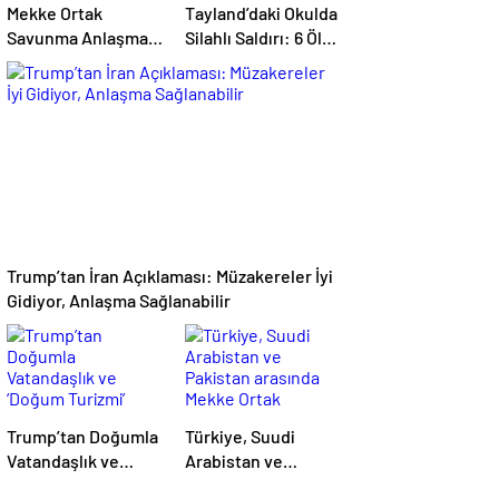
Mekke Ortak
Tayland’daki Okulda
Savunma Anlaşması
Silahlı Saldırı: 6 Ölü,
uluslararası basında
15 Yaralı
geniş yankı
uyandırdı
Trump’tan İran Açıklaması: Müzakereler İyi
Gidiyor, Anlaşma Sağlanabilir
Trump’tan Doğumla
Türkiye, Suudi
Vatandaşlık ve
Arabistan ve
‘Doğum Turizmi’
Pakistan arasında