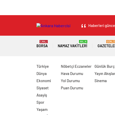
Haberleri güncel
CANLI
ANLIK
GÜNLÜ
BORSA
NAMAZ VAKITLERI
GAZETELE
Türkiye
Nöbetçi Eczaneler
Günlük Burç
Dünya
Hava Durumu
Yayın Akışlar
Ekonomi
Yol Durumu
Sinema
Siyaset
Puan Durumu
Asayiş
Spor
Yaşam