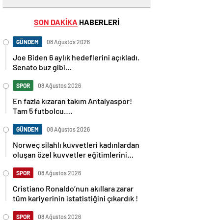
SON DAKİKA
HABERLERİ
GÜNDEM
08 Ağustos 2026
Joe Biden 6 aylık hedeflerini açıkladı.
Senato buz gibi…
SPOR
08 Ağustos 2026
En fazla kızaran takım Antalyaspor!
Tam 5 futbolcu….
GÜNDEM
08 Ağustos 2026
Norweç silahlı kuvvetleri kadınlardan
oluşan özel kuvvetler eğitimlerini
başlattı.
SPOR
08 Ağustos 2026
Cristiano Ronaldo’nun akıllara zarar
tüm kariyerinin istatistiğini çıkardık !
SPOR
08 Ağustos 2026