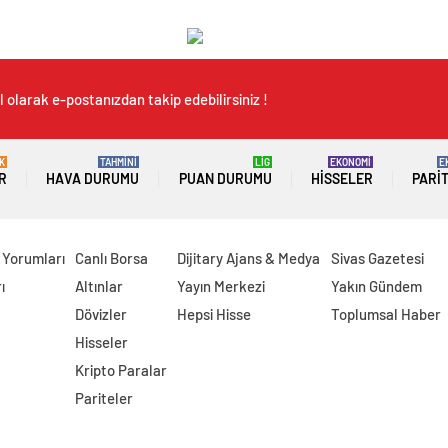
 olarak e-postanızdan takip edebilirsiniz !
K
TAHMİNİ
LİG
EKONOMİ
E
R
HAVA DURUMU
PUAN DURUMU
HISSELER
PARI
 Yorumları
Canlı Borsa
Dijitary Ajans & Medya
Sivas Gazetesi
ı
Altınlar
Yayın Merkezi
Yakın Gündem
Dövizler
Hepsi Hisse
Toplumsal Haber
Hisseler
Kripto Paralar
Pariteler