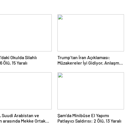
’daki Okulda Silahlı
Trump’tan İran Açıklaması:
 6 Ölü, 15 Yaralı
Müzakereler İyi Gidiyor, Anlaşma
Sağlanabilir
, Suudi Arabistan ve
Şam’da Minibüse El Yapımı
n arasında Mekke Ortak
Patlayıcı Saldırısı: 2 Ölü, 13 Yaralı
a Anlaşması imzalandı