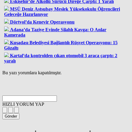
Eskişehir’de Alkollü Sürücü Direğe Çarptı: 1 Yaralı
MSÜ Deniz Astsubay Meslek Yüksekokulu Öğrencileri
Geleceğe Hazırlanıyor
Dörtyol’da Kenevir Operasyonu
Adana’da Taziye Evinde Silahlı Kavga: O Anlar
Kamerada
Kuşadası Belediyesi Bağlantılı Rüşvet Operasyonu: 15
Gözaltı
Kartal’da kontrolden çıkan otomobil 3 araca çarptı: 2
yaralı
Bu yazı yorumlara kapatılmıştır.
HIZLI YORUM YAP
Gönder