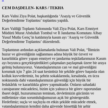
CEM DAŞDELEN- KARS / TEKHA
Kars Valisi Ziya Polat, başkanlığında ‘Asayiş ve Güvenlik
Değerlendirme Toplantısı’ toplantısı yapıldı.
Kars Valiliği Toplantı Salonunda Vali Ziya Polat, Kars Emniyet
Müdürü Murat Abdullah Tombul ve İl Jandarma Komutanı Albay
Yusuf Mutlu Genç’in katılımıyla kasım ayı ‘Asayiş ve Güvenlik
Değerlendirme Toplantısı’ düzenlendi.
Toplantının ardından açıklamalarda bulunan Vali Polat, “İlimizin
huzur ve güvenliğinin sağlanması adına büyük bir özveri ve
kararlılıkla görev yapan emniyet ve jandarma teşkilatlarımızın Kasım
ayı boyunca gerçekleştirdikleri çalışmaları paylaşmak üzere bir araya
gelmiş bulunuyoruz. Vatandaşlarımızın can ve mal güvenliğini
korumak için 7 gün 24 saat kesintisiz bir şekilde görev başında olan
kolluk kuvvetlerimiz, bu şehrin sokaklarında, kırsalında, en ücra
noktasında dahi vatandaşlarımızın güvenliği için büyük bir
fedakârlık ve kararlılıkla görev yapmaktadır. Onların sahadaki
cansiparane mücadelesi, bizim için yalnızca bir görev raporundan
ibaret değil, huzurumuzun teminatı, devletimizin gücünün ve
milletimize olan sorumluluğumuzun açık bir göstergesidir.
Hedefimiz; suçla ve suçluyla en etkin şekilde mücadele etmek,
vatandaşlarımızın kendini daha güvende hissettiği bir şehir