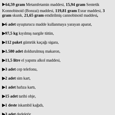
▶️
64,59 gram
Metamfetamin maddesi,
15,94 gram
Sentetik
Konnobinoid (Bonzai) maddesi,
119,81 gram
Esrar maddesi,
3
gram
skunk,
21,65 gram
emdirilmiş cannobinoid maddesi
,
▶
️6 adet
uyuşturucu madde kullanmaya yarayan aparat,
▶
️97,5 kg
kıyılmış nargile tütün,
▶
️112 paket
gümrük kaçağı sigara,
▶
️1.580 adet
doldurulmuş makaron,
▶
️11,5 litre
el yapımı alkol maddesi,
▶
️3 adet
cep telefonu,
▶
️2 adet
sim kart,
▶
️1 adet
hafıza kartı,
▶
️15 adet
tarihi obje,
▶
️1 deste
iskambil kağıdı,
▶
️3 adet
dedektör,