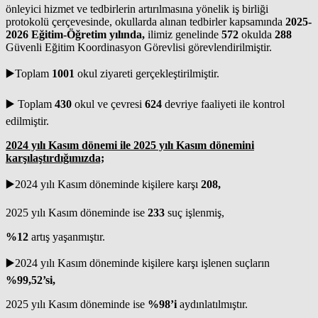
önleyici hizmet ve tedbirlerin artırılmasına yönelik iş birliği
protokolü çerçevesinde, okullarda alınan tedbirler kapsamında
2025-
2026 Eğitim-Öğretim yılında,
ilimiz genelinde
572
okulda
288
Güvenli Eğitim Koordinasyon Görevlisi görevlendirilmiştir.
▶️Toplam
1001
okul ziyareti gerçekleştirilmiştir.
▶️ Toplam
430
okul ve çevresi
624
devriye faaliyeti ile kontrol
edilmiştir.
2024 yılı Kasım dönemi ile 2025 yılı Kasım dönemini
karşılaştırdığımızda;
▶️2024 yılı Kasım döneminde kişilere karşı
208,
2025 yılı Kasım döneminde ise
233
suç işlenmiş,
%12
artış yaşanmıştır.
▶️2024 yılı Kasım döneminde kişilere karşı işlenen suçların
%99,52’si,
2025 yılı Kasım döneminde ise
%98’i
aydınlatılmıştır.