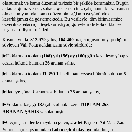
oluşturmak ve kamu düzenini tavizsiz bir şekilde korumaktır. Bugün
aktaracağımız veriler, sahada gösterilen titiz çalışmanın bir yansıması
olmasının yanında, kamu düzeninin sağlanması yönündeki
kararlılığımızı da göstermektedir. Bu vesileyle, tüm birimlerimize
özverili çabaları için teşekkür ediyor, görevlerinde kolaylıklar ve
başarılar diliyorum.” dedi.
Kasım ayında;
313.979
şahıs,
104.400
araç sorgusunun yapıldığını
söyleyen Vali Polat açıklamasını şöyle sürdürdü:
▶️Haklarında toplam
(108) yıl (156) ay (160) gün
kesinleşmiş hapis
cezası hükmü bulunan
36
aranan şahıs,
▶️Haklarında toplam
31.350 TL
adli para cezası hükmü bulunan
5
aranan şahıs,
▶️İfadeye yönelik aranması bulunan
35
aranan şahıs,
▶️Yoklama kaçağı
187
şahıs olmak üzere
TOPLAM
263
ARANAN ŞAHIS
yakalanmıştır.
▶️Geçmiş tarihlerde meydana gelen;
2 adet
Kişilere Ait Mala Zarar
Verme suçu kapsamındaki
faili meçhul olay
aydınlatılmıştır.