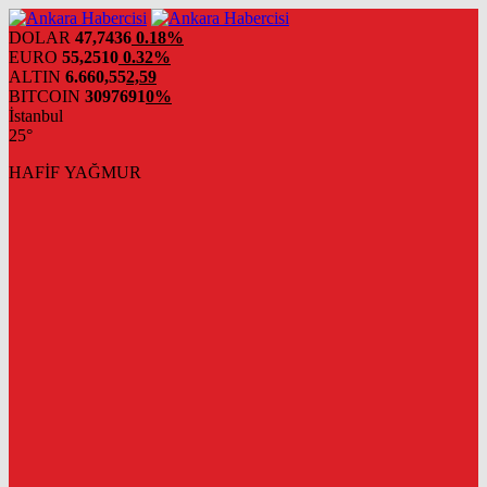
DOLAR
47,7436
0.18%
EURO
55,2510
0.32%
ALTIN
6.660,55
2,59
BITCOIN
3097691
0%
İstanbul
25°
HAFİF YAĞMUR