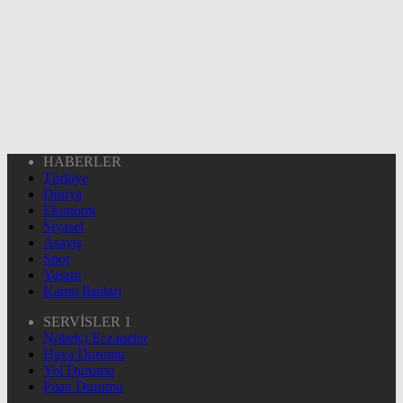
HABERLER
Türkiye
Dünya
Ekonomi
Siyaset
Asayiş
Spor
Yaşam
Kamu İlanları
SERVİSLER 1
Nöbetçi Eczaneler
Hava Durumu
Yol Durumu
Puan Durumu