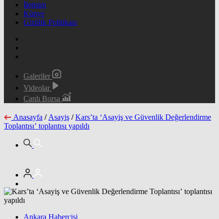
İletişim
Künye
Gizlilik Politikası
Galeriler
Videolar
Canlı Borsa
Anasayfa
/
Asayiş
/
Kars’ta ‘Asayiş ve Güvenlik Değerlendirme
Toplantısı’ toplantısı yapıldı
Ankara Habercisi