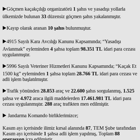
▶️Göçmen kaçakçılığı organizatörü
1
şahıs ve yasadışı yollarla
ülkemizde bulunan
33
düzensiz göçmen şahıs yakalanmıştır.
▶️Kayıp olarak aranan
10 şahıs
bulunmuştur.
▶️4915 Sayılı Kara Avcılığı Kanunu Kapsamında; “Yasadışı
Avlanmak” eyleminden
4
şahsa toplam
98.351 TL
idari para cezası
uygulanmıştır.
▶️5996 Sayılı Veteriner Hizmetleri Kanunu Kapsamında; “Kaçak Et
1500 kg” eyleminden
1
şahsa toplam
28.766 TL
idari para cezası ve
adli işlem başlatılmıştır.
▶️Trafik yönünden
28.853
araç ve
22.600
şahıs sorgulanmış,
1.525
şahsa ve
4.972
araca ilgili maddelerden
17.461.981 TL
idari para
cezası uygulanmıştır.
288
araç trafikten men edilmiştir.
▶️ Jandarma Komando birliklerimizce;
Kasım ayı içerisinde ilimiz kırsal alanında
87
, TEM Şube tarafından
Kasım ayı içerisinde
1
şahsa adli işlem yapılmış, Toplam
88
operasyon
icra edilmiştir.