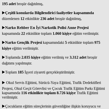
195
adet
broşür dağıtılmış,
▶️
Çeşitli konularda Bilgilendirici faaliyetler kapsamında
düzenlenen
12
etkinlikte
236 adet
broşür dağıtılmış,
▶️
Narko Rehber En İyi Narkotik Polisi Anne Projesi
kapsamında
22
etkinlikte toplam
1.060
kişiye
eğitim verilmiştir.
▶️
Narko Gençlik Projesi
kapsamındaki
5
etkinlikte toplam
975
kişiye
eğitim verilmiştir.
▶️Toplamda
2.035 kişiye
eğitim verilmiş ve
3.312
adet
broşür
dağıtımı yapılmıştır.
▶️Toplam
185
İşyeri ziyareti gerçekleştirilmiştir.
▶️ Okul Servis Eğitimi, Sürücü-Yaya Eğitimi, Trafik Dedektifleri
Projesi, Okul Geçit Görevlisi ve Çocuk Trafik Eğitim Parkı Eğitimi
kapsamında
116 etkinlikte toplam 8.726 kişiye
Trafik Eğitimi
verilmiştir.
▶️Çocukların eğitim süreçlerinin güvenliğine ilişkin koruyucu ve