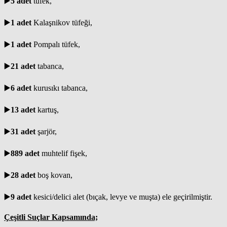
▶️
5 adet
tüfek,
▶️
1 adet
Kalaşnikov tüfeği,
▶️
1 adet
Pompalı tüfek,
▶️
21 adet
tabanca,
▶️
6 adet
kurusıkı tabanca,
▶️
13 adet
kartuş,
▶️
31 adet
şarjör,
▶️
889 adet
muhtelif fişek,
▶️
28 adet
boş kovan,
▶️
9 adet
kesici/delici alet (bıçak, levye ve muşta) ele geçirilmiştir.
Çeşitli Suçlar Kapsamında;