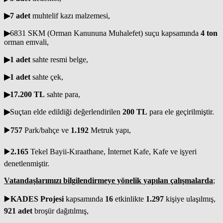
▶
️7 adet
muhtelif kazı malzemesi,
▶
6831 SKM (Orman Kanununa Muhalefet) suçu kapsamında
4 ton
orman emvali,
▶
️1 adet
sahte resmi belge,
▶
️1 adet
sahte çek,
▶
️17.200 TL
sahte para,
▶
Suçtan elde edildiği değerlendirilen
200 TL
para ele geçirilmiştir.
▶️
757
Park/bahçe ve
1.192
Metruk yapı,
▶️
2.165
Tekel Bayii-Kıraathane, İnternet Kafe, Kafe ve işyeri
denetlenmiştir.
Vatandaşlarımızı bilgilendirmeye yönelik yapılan çalışmalarda
;
▶️
KADES Projesi
kapsamında
16
etkinlikte
1.297
kişiye ulaşılmış,
921
adet
broşür dağıtılmış,