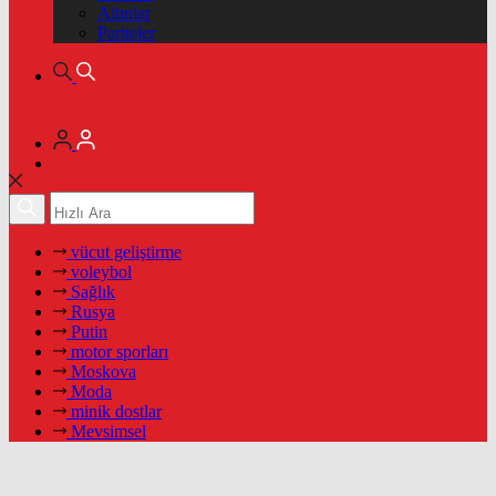
Altınlar
Pariteler
vücut geliştirme
voleybol
Sağlık
Rusya
Putin
motor sporları
Moskova
Moda
minik dostlar
Mevsimsel