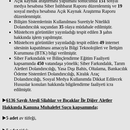
Açık kaynak araştırması yapılması sonucunda
151
sosyal
medya hesabına Siber İstihbarat Raporu düzenlenmiş ve
19
sosyal medya hesabına Açık Kaynak Araştırma Raporu
düzenlenmiştir.
Bilişim Sistemlerinin Kullanılması Suretiyle Nitelikli
Dolandırıcılık suçundan
35
olaya müdahale edilmiştir.
Müstehcen görüntüler yayınladığı tespit edilen
3
şahıs
hakkında işlem yapılmıştır.
Müstehcen görüntüler yayınladığı tespit edilen
49
internet
sitesinin kapatılması amacıyla Bilgi Teknolojileri ve İletişim
Kurumuna (BTK) bilgi verilmiştir.
Siber Farkındalık ve Bilinçlendirme Eğitim Faaliyeti
kapsamında
450
vatandaşa yönelik; Siber Farkındalık, Tarım
Aletleri Dolandırıcılığı, Yasa Dışı Bahis, Oltalama, Bankacılık
Ödeme Sistemleri Dolandırıcılığı, Kiralık Araç
Dolandırıcılığı, Sosyal Medya Kullanımda Dikkat Edilecek
Hususlar konuları hakkında bilgilendirme faaliyeti icra
edilmiştir.
▶️
6136 Sayılı Ateşli Silahlar ve Bıçaklar İle Diğer Aletler
Hakkında Kanuna Muhalefet Suçu kapsamında;
▶️
5 adet
av tüfeği,