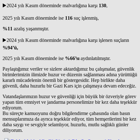
▶️2024 yılı Kasım döneminde malvarlığına karşı
130
,
2025 yılı Kasım döneminde ise
116
suç işlenmiş,
%11
azalış yaşanmıştır.
▶️2024 yılı Kasım döneminde malvarlığına karşı işlenen suçların
%94’ü,
2025 yılı Kasım döneminde ise
%66’sı
aydınlatılmıştır.
Paylaştığımız veriler ve sizlere aktardığımız bu çalışmalar, güvenlik
birimlerimizin ilimizde huzur ve düzenin sağlanması adına yürüttüğü
kararlı mücadelenin önemli bir göstergesidir. Hep birlikte daha
güvenli, daha huzurlu bir Gazi Kars için çalışmaya devam edeceğiz.
Vatandaşlarımızın huzur ve güvenliği için büyük bir özveriyle görev
yapan tüm emniyet ve jandarma personelimize bir kez daha teşekkür
ediyorum.
Bu süreçte kamuoyunu doğru bilgilendirme çabasında olan basın
mensuplarımıza da ayrıca teşekkür ediyor, tüm hemşerilerimi bir kez
daha saygı ve sevgiyle selamlıyor, huzurlu, mutlu sağlıklı günler
diliyorum.