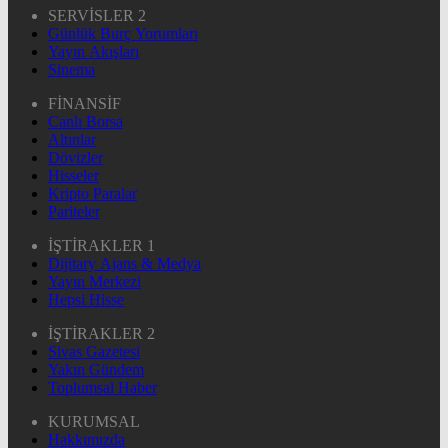
SERVİSLER 2
Günlük Burç Yorumları
Yayın Akışları
Sinema
FİNANSİF
Canlı Borsa
Altınlar
Dövizler
Hisseler
Kripto Paralar
Pariteler
İŞTİRAKLER 1
Dijitary Ajans & Medya
Yayın Merkezi
Hepsi Hisse
İŞTİRAKLER 2
Sivas Gazetesi
Yakın Gündem
Toplumsal Haber
KURUMSAL
Hakkımızda