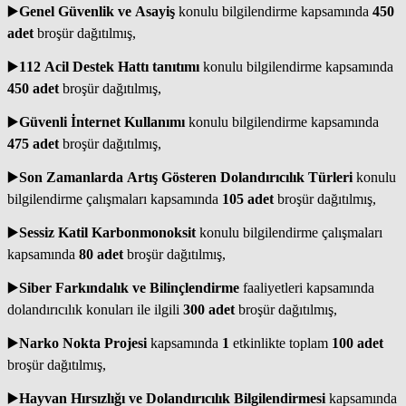
▶️
Genel Güvenlik ve Asayiş
konulu bilgilendirme kapsamında
450
adet
broşür dağıtılmış,
▶️
112 Acil Destek Hattı tanıtımı
konulu bilgilendirme kapsamında
450
adet
broşür dağıtılmış,
▶️
Güvenli İnternet Kullanımı
konulu bilgilendirme kapsamında
475
adet
broşür dağıtılmış,
▶️
Son Zamanlarda Artış Gösteren Dolandırıcılık Türleri
konulu
bilgilendirme çalışmaları kapsamında
105 adet
broşür dağıtılmış,
▶️
Sessiz Katil Karbonmonoksit
konulu bilgilendirme çalışmaları
kapsamında
80 adet
broşür dağıtılmış,
▶️
Siber Farkındalık ve Bilinçlendirme
faaliyetleri kapsamında
dolandırıcılık konuları ile ilgili
300 adet
broşür dağıtılmış,
▶️
Narko Nokta Projesi
kapsamında
1
etkinlikte toplam
100
adet
broşür dağıtılmış,
▶️
Hayvan Hırsızlığı ve Dolandırıcılık Bilgilendirmesi
kapsamında