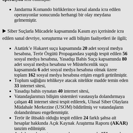
Jandarma Komando birliklerince kırsal alanda icra edilen
operasyonlar sonucunda herhangi bir olay meydana
gelmemiştir.
▶️ Siber Suçlarla Mücadele kapsamında Kasım ayı içerisinde icra
edilen sanal devriye, soruşturma ve adli bilişim faaliyetleri ile ilgili;
Atatürk’e Hakaret suçu kapsamında
20
adet sosyal medya
hesabına, Terör Örgütü Propagandası yaptığı tespit edilen
56
sosyal medya hesabına, Yasadışı Bahis Suçu kapsamında
80
adet sosyal medya hesabına ve Müstehcenlik suçu
kapsamında
6
adet sosyal medya hesabına olmak üzere
toplam
162
sosyal medya hesabına erişim engeli getirilmiştir.
Toplum sağlığını tehlikeye atacak nitelikte madde temin eden
33
internet sitesi,
Yasadışı bahis oynatan
40
internet sitesi,
Vatandaşlarımızı bilişim sistemleri vasıtasıyla dolandırmaya
çalışan
41
internet sitesi tespit edilerek, Ulusal Siber Olaylara
Müdahale Merkezine (USOM) bildirilmiş ve vatandaşların
dolandırılması engellenmiştir.
Terör ile iltisaklı olduğu tespit edilen
24
farklı şahsa ait
hesaplar hakkında Açık Kaynak Araştırma Raporu
(AKAR)
tanzim edilmiştir.