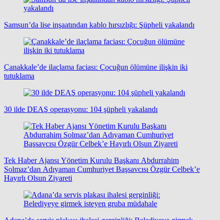
Samsun’da lise inşaatından kablo hırsızlığı: Şüpheli yakalandı
Çanakkale’de ilaçlama faciası: Çocuğun ölümüne ilişkin iki
tutuklama
30 ilde DEAŞ operasyonu: 104 şüpheli yakalandı
Tek Haber Ajansı Yönetim Kurulu Başkanı Abdurrahim
Solmaz’dan Adıyaman Cumhuriyet Başsavcısı Özgür Celbek’e
Hayırlı Olsun Ziyareti