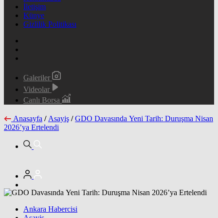
İletişim
Künye
Gizlilik Politikası
Galeriler
Videolar
Canlı Borsa
Anasayfa
/
Asayiş
/
GDO Davasında Yeni Tarih: Duruşma Nisan
2026’ya Ertelendi
Ankara Habercisi
Asayiş