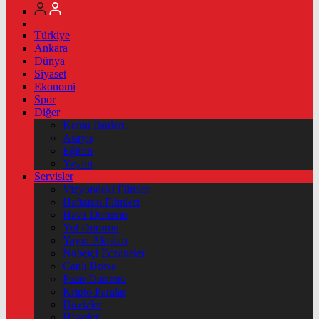
Türkiye
Ankara
Dünya
Siyaset
Ekonomi
Spor
Diğer
Kamu İlanları
Asayiş
Eğitim
Yaşam
Servisler
Vizyondaki Filmler
Haftanin Filmleri
Hava Durumu
Yol Durumu
Yayın Akışları
Nöbetçi Eczaneler
Canlı Borsa
Puan Durumu
Kripto Paralar
Dövizler
Hisseler