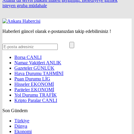
Adana’da servis plakası ihalesi gerginliği: Belediyeye girmek
isteyen gruba müdahale
Haberleri güncel olarak e-postanızdan takip edebilirsiniz !
Borsa
CANLI
Namaz Vakitleri
ANLIK
Gazeteler
GÜNLÜK
Hava Durumu
TAHMİNİ
Puan Durumu
LİG
Hisseler
EKONOMİ
Pariteler
EKONOMİ
Yol Durumu
TRAFİK
Kripto Paralar
CANLI
Son Gündem
Türkiye
Dünya
Ekonomi