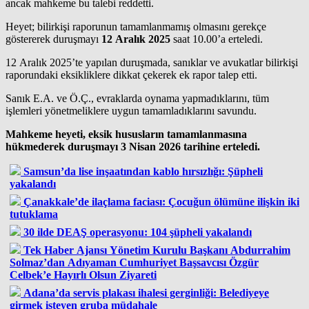
ancak mahkeme bu talebi reddetti.
Heyet; bilirkişi raporunun tamamlanmamış olmasını gerekçe
göstererek duruşmayı
12 Aralık 2025
saat 10.00’a erteledi.
12 Aralık 2025’te yapılan duruşmada, sanıklar ve avukatlar bilirkişi
raporundaki eksikliklere dikkat çekerek ek rapor talep etti.
Sanık E.A. ve Ö.Ç., evraklarda oynama yapmadıklarını, tüm
işlemleri yönetmeliklere uygun tamamladıklarını savundu.
Mahkeme heyeti, eksik hususların tamamlanmasına
hükmederek duruşmayı 3 Nisan 2026 tarihine erteledi.
Samsun’da lise inşaatından kablo hırsızlığı: Şüpheli
yakalandı
Çanakkale’de ilaçlama faciası: Çocuğun ölümüne ilişkin iki
tutuklama
30 ilde DEAŞ operasyonu: 104 şüpheli yakalandı
Tek Haber Ajansı Yönetim Kurulu Başkanı Abdurrahim
Solmaz’dan Adıyaman Cumhuriyet Başsavcısı Özgür
Celbek’e Hayırlı Olsun Ziyareti
Adana’da servis plakası ihalesi gerginliği: Belediyeye
girmek isteyen gruba müdahale