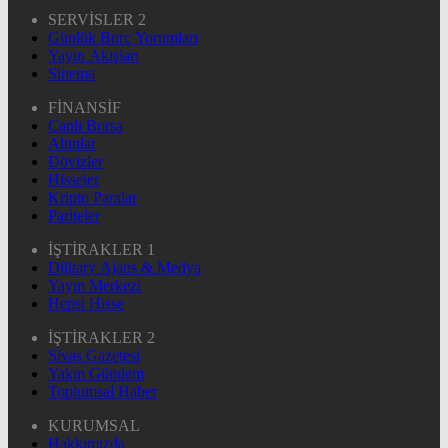
SERVİSLER 2
Günlük Burç Yorumları
Yayın Akışları
Sinema
FİNANSİF
Canlı Borsa
Altınlar
Dövizler
Hisseler
Kripto Paralar
Pariteler
İŞTİRAKLER 1
Dijitary Ajans & Medya
Yayın Merkezi
Hepsi Hisse
İŞTİRAKLER 2
Sivas Gazetesi
Yakın Gündem
Toplumsal Haber
KURUMSAL
Hakkımızda