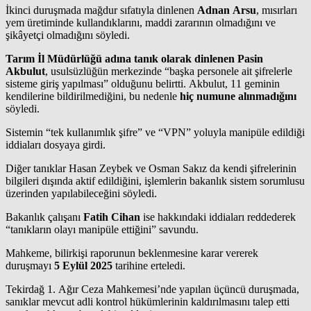
İkinci duruşmada mağdur sıfatıyla dinlenen
Adnan Arsu
, mısırları
yem üretiminde kullandıklarını, maddi zararının olmadığını ve
şikâyetçi olmadığını söyledi.
Tarım İl Müdürlüğü adına tanık olarak dinlenen Pasin
Akbulut
, usulsüzlüğün merkezinde “başka personele ait şifrelerle
sisteme giriş yapılması” olduğunu belirtti. Akbulut, 11 geminin
kendilerine bildirilmediğini, bu nedenle
hiç numune alınmadığını
söyledi.
Sistemin “tek kullanımlık şifre” ve “VPN” yoluyla manipüle edildiği
iddiaları dosyaya girdi.
Diğer tanıklar Hasan Zeybek ve Osman Sakız da kendi şifrelerinin
bilgileri dışında aktif edildiğini, işlemlerin bakanlık sistem sorumlusu
üzerinden yapılabileceğini söyledi.
Bakanlık çalışanı
Fatih Cihan
ise hakkındaki iddiaları reddederek
“tanıkların olayı manipüle ettiğini” savundu.
Mahkeme, bilirkişi raporunun beklenmesine karar vererek
duruşmayı
5 Eylül 2025
tarihine erteledi.
Tekirdağ 1. Ağır Ceza Mahkemesi’nde yapılan üçüncü duruşmada,
sanıklar mevcut adli kontrol hükümlerinin kaldırılmasını talep etti