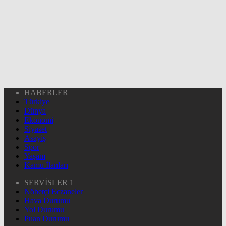
HABERLER
Türkiye
Dünya
Ekonomi
Siyaset
Asayiş
Spor
Yaşam
Kamu İlanları
SERVİSLER 1
Nöbetçi Eczaneler
Hava Durumu
Yol Durumu
Puan Durumu