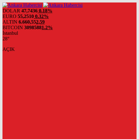
DOLAR
47,7436
0.18%
EURO
55,2510
0.32%
ALTIN
6.660,55
2,59
BITCOIN
3098588
1.2%
İstanbul
28°
AÇIK