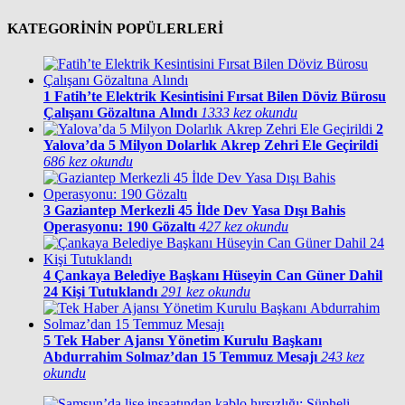
KATEGORİNİN POPÜLERLERİ
1
Fatih’te Elektrik Kesintisini Fırsat Bilen Döviz Bürosu
Çalışanı Gözaltına Alındı
1333 kez okundu
2
Yalova’da 5 Milyon Dolarlık Akrep Zehri Ele Geçirildi
686 kez okundu
3
Gaziantep Merkezli 45 İlde Dev Yasa Dışı Bahis
Operasyonu: 190 Gözaltı
427 kez okundu
4
Çankaya Belediye Başkanı Hüseyin Can Güner Dahil
24 Kişi Tutuklandı
291 kez okundu
5
Tek Haber Ajansı Yönetim Kurulu Başkanı
Abdurrahim Solmaz’dan 15 Temmuz Mesajı
243 kez
okundu