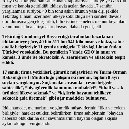
Rusya ve Ukrayna’dan sahte analiz raporlarıyla Türkiye’ye GDO’lu
mısır ve kanola getirildiği iddiasıyla açılan davada 17 sanığın
yargılanması sürüyor. 40 bin tonu aşkın ürünün yasa dışı şekilde
Tekirdağ Limanı üzerinden ülkeye sokulduğu ileri sürülen davada
dört duruşma gerçekleştirildi; bilirkişi incelemeleri, memur beyanları
ve numune alma tartışmaları dosyayı daha da genişletti.
Tekirdağ Cumhuriyet Başsavcılığı tarafından hazırlanan
iddianameye göre, 40 bin 511 ton 541 kilo mısır ve kolza, sahte
analiz belgeleriyle 11 gemi aracılığıyla Tekirdağ Limanı’ndan
Türkiye’ye sokuldu. Bu gemilerin 7’sinde GDO’lu mısır ve
kanola, 3’ünde ise okratoksin A, zearalenon ve aflatoksin tespit
edildi.
17 sanık; firma yetkilileri, gümrük müşavirleri ve Tarım-Orman
Bakanlığı ile İl Müdürlüğü çalışanı iki memur, toplam 8 ayrı
suçtan yargılanıyor. Suçlamalar arasında “resmi belgede
sahtecilik”, “biyogüvenlik kanununa muhalefet”, “ithali yasak
ürünleri ülkeye sokmak” ve “kişilerin hayatını tehlikeye
sokacak gıda üretmek” gibi ağır maddeler bulunuyor.
İddianamede, memurların ve gümrük müşavirlerinin “fikir ve eylem
birliğiyle” hareket ettikleri belirtilirken, firma sahiplerinin “olaydan
habersiz olduklarına dair savunmalarının hayatın olağan akışına
aykırı olduğu” vurgulandı.