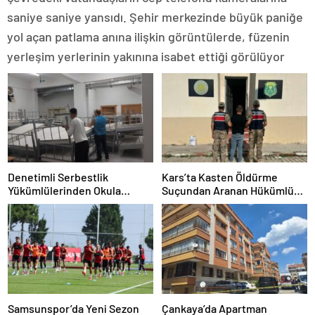
saniye saniye yansıdı. Şehir merkezinde büyük paniğe
yol açan patlama anına ilişkin görüntülerde, füzenin
yerleşim yerlerinin yakınına isabet ettiği görülüyor
Denetimli Serbestlik
Kars’ta Kasten Öldürme
Yükümlülerinden Okula
Suçundan Aranan Hükümlü
Temizlik Desteği
JASAT Operasyonuyla
Yakalandı
Samsunspor’da Yeni Sezon
Çankaya’da Apartman