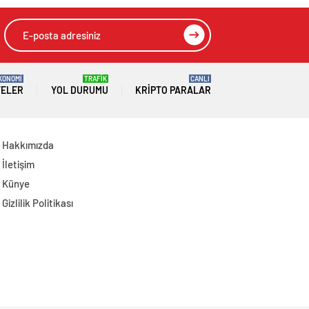
Başkanlığına Atama
Yapıldı
KONOMİ
TRAFİK
CANLI
TELER
YOL DURUMU
KRIPTO PARALAR
Hakkımızda
İletişim
Künye
Gizlilik Politikası