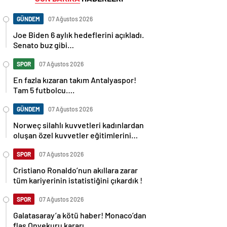
GÜNDEM
07 Ağustos 2026
Joe Biden 6 aylık hedeflerini açıkladı.
Senato buz gibi…
SPOR
07 Ağustos 2026
En fazla kızaran takım Antalyaspor!
Tam 5 futbolcu….
GÜNDEM
07 Ağustos 2026
Norweç silahlı kuvvetleri kadınlardan
oluşan özel kuvvetler eğitimlerini
başlattı.
SPOR
07 Ağustos 2026
Cristiano Ronaldo’nun akıllara zarar
tüm kariyerinin istatistiğini çıkardık !
SPOR
07 Ağustos 2026
Galatasaray’a kötü haber! Monaco’dan
flaş Onyekuru kararı.