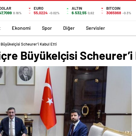
DOLAR
EURO
ALTIN
BITCOIN
47,7099
55,0224
6.532,55
3065968
0.16%
-0.02%
0,62
-0.3%
t
Ekonomi
Spor
Diğer
Servisler
 Büyükelçisi Scheurer’i Kabul Etti
içre Büyükelçisi Scheurer’i 