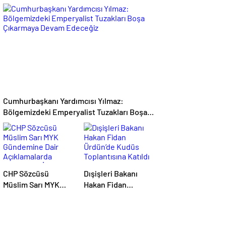
Ekonomi Eleştirisi:
Erdoğan
Çiftçi Kaderiyle Baş
Başkanlığında
Başa Kaldı
Toplanan AK Parti
MKYK’da Gündem
“Terörsüz Türkiye”
Süreci Oldu
Cumhurbaşkanı Yardımcısı Yılmaz:
Bölgemizdeki Emperyalist Tuzakları Boşa
Çıkarmaya Devam Edeceğiz
CHP Sözcüsü
Dışişleri Bakanı
Müslim Sarı MYK
Hakan Fidan
Gündemine Dair
Ürdün’de Kudüs
Açıklamalarda
Toplantısına Katıldı
Bulundu: 8 İl