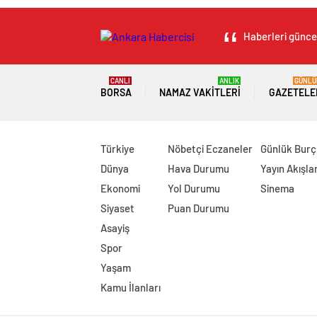
Haberleri güncel
CANLI
ANLIK
GÜNLÜ
BORSA
NAMAZ VAKITLERI
GAZETELE
Türkiye
Nöbetçi Eczaneler
Günlük Burç
Dünya
Hava Durumu
Yayın Akışlar
Ekonomi
Yol Durumu
Sinema
Siyaset
Puan Durumu
Asayiş
Spor
Yaşam
Kamu İlanları