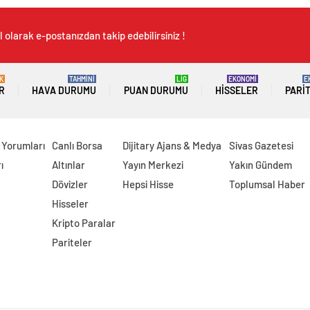
 olarak e-postanızdan takip edebilirsiniz !
K
TAHMİNİ
LİG
EKONOMİ
E
R
HAVA DURUMU
PUAN DURUMU
HISSELER
PARI
 Yorumları
Canlı Borsa
Dijitary Ajans & Medya
Sivas Gazetesi
ı
Altınlar
Yayın Merkezi
Yakın Gündem
Dövizler
Hepsi Hisse
Toplumsal Haber
Hisseler
Kripto Paralar
Pariteler