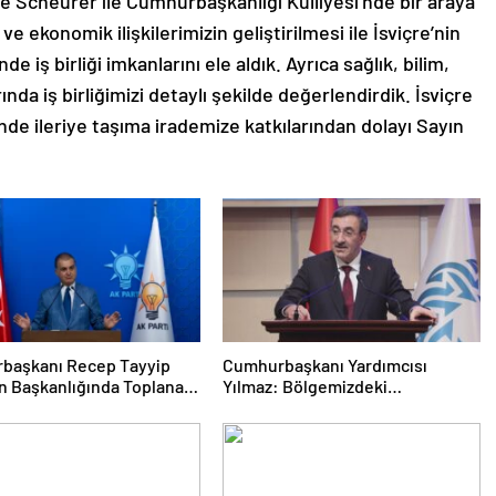
me Scheurer ile Cumhurbaşkanlığı Külliyesi’nde bir araya
ve ekonomik ilişkilerimizin geliştirilmesi ile İsviçre’nin
iş birliği imkanlarını ele aldık. Ayrıca sağlık, bilim,
nda iş birliğimizi detaylı şekilde değerlendirdik. İsviçre
eminde ileriye taşıma irademize katkılarından dolayı Sayın
başkanı Recep Tayyip
Cumhurbaşkanı Yardımcısı
n Başkanlığında Toplanan
Yılmaz: Bölgemizdeki
ti MKYK’da Gündem
Emperyalist Tuzakları Boşa
üz Türkiye” Süreci Oldu
Çıkarmaya Devam Edeceğiz