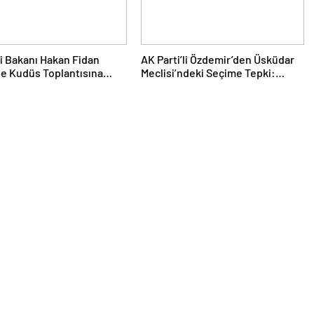
ri Bakanı Hakan Fidan
AK Parti’li Özdemir’den Üsküdar
e Kudüs Toplantısına
Meclisi’ndeki Seçime Tepki:
Hukuki Haklarımızı Saklı
Tutuyoruz