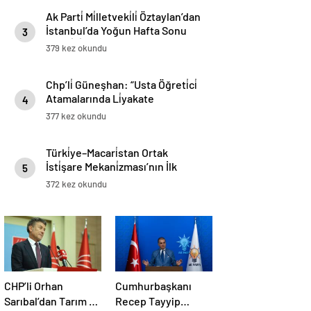
Ak Parti̇ Mi̇lletveki̇li̇ Öztaylan’dan
İstanbul’da Yoğun Hafta Sonu
3
Mesai̇si̇
379 kez okundu
Chp’li̇ Güneşhan: “Usta Öğreti̇ci̇
Atamalarında Li̇yakate
4
Uyulmuyor”
377 kez okundu
Türki̇ye–Macari̇stan Ortak
İsti̇şare Mekani̇zması’nın İlk
5
Toplantısı 8 Aralık’ta İstanbul’da
372 kez okundu
Gerçekleşti̇ri̇lecek
CHP’li Orhan
Cumhurbaşkanı
Sarıbal’dan Tarım ve
Recep Tayyip