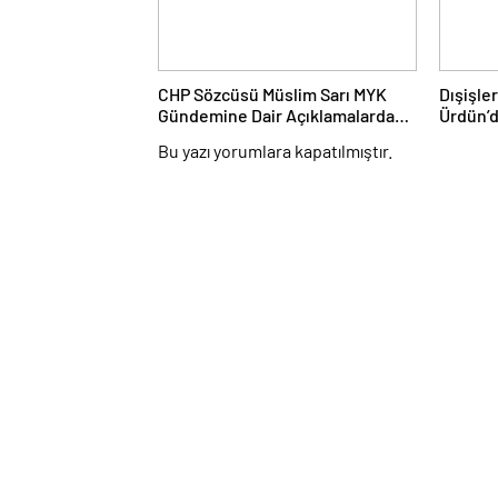
CHP Sözcüsü Müslim Sarı MYK
Dışişle
Gündemine Dair Açıklamalarda
Ürdün’d
Bulundu: 8 İl Başkanlığına Atama
Katıldı
Bu yazı yorumlara kapatılmıştır.
Yapıldı