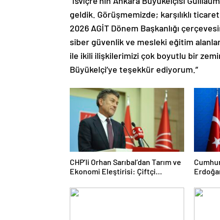
“İsviçre’nin Ankara Büyükelçisi Guillau
geldik. Görüşmemizde; karşılıklı ticaret 
2026 AGİT Dönem Başkanlığı çerçevesinde 
siber güvenlik ve mesleki eğitim alanları
ile ikili ilişkilerimizi çok boyutlu bir z
Büyükelçi’ye teşekkür ediyorum.”
CHP’li Orhan Sarıbal’dan Tarım ve
Cumhur
Ekonomi Eleştirisi: Çiftçi
Erdoğa
Kaderiyle Baş Başa Kaldı
AK Par
“Terörs