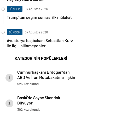
GÜNDEM
07 Ağustos 2026
Trump’tan seçim sonrası ilk mülakat
GÜNDEM
07 Ağustos 2026
Avusturya başbakanı Sebastian Kurz
ile ilgili bilinmeyenler
KATEGORİNİN POPÜLERLERİ
Cumhurbaşkanı Erdoğan’dan
ABD Ve İran Mutabakatına İlişkin
1
Önemli Açıklamalar
525 kez okundu
Baski̇’de Sayaç Skandalı
Büyüyor
2
392 kez okundu