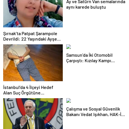
Ay ve Satürn Van semalarında
aynı karede buluştu
Şırnak’ta Patpat Şarampole
Devrildi: 22 Yaşındaki Ayşe
Ece Hayatını Kaybetti, 3 Yaralı
Samsun’da İki Otomobil
Çarpıştı: Kızılay Kampı
Alanına Savrulan Araçtaki 1
Kişi Yaralandı
İstanbul’da 4 İlçeyi Hedef
Alan Suç Örgütüne
Operasyon: 7 Gözaltı
Çalışma ve Sosyal Güvenlik
Bakanı Vedat Işıkhan, HAK-İŞ
ve Türkiye Kamu-Sen
Başkanlarını Ağırladı