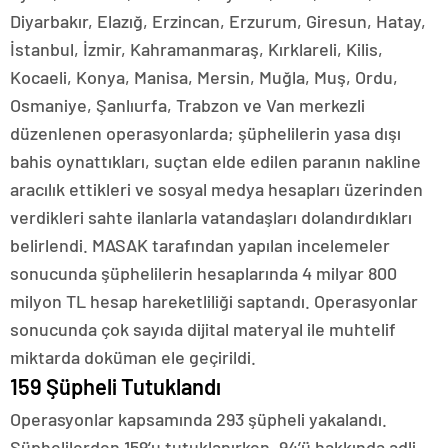
Diyarbakır, Elazığ, Erzincan, Erzurum, Giresun, Hatay,
İstanbul, İzmir, Kahramanmaraş, Kırklareli, Kilis,
Kocaeli, Konya, Manisa, Mersin, Muğla, Muş, Ordu,
Osmaniye, Şanlıurfa, Trabzon ve Van merkezli
düzenlenen operasyonlarda; şüphelilerin yasa dışı
bahis oynattıkları, suçtan elde edilen paranın nakline
aracılık ettikleri ve sosyal medya hesapları üzerinden
verdikleri sahte ilanlarla vatandaşları dolandırdıkları
belirlendi. MASAK tarafından yapılan incelemeler
sonucunda şüphelilerin hesaplarında 4 milyar 800
milyon TL hesap hareketliliği saptandı. Operasyonlar
sonucunda çok sayıda dijital materyal ile muhtelif
miktarda doküman ele geçirildi.
159 Şüpheli Tutuklandı
Operasyonlar kapsamında 293 şüpheli yakalandı.
Şüphelilerden 159’u tutuklanırken, 94’ü hakkında adli