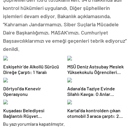
kontrol hükümleri uygulandı. Diğer şüphelilerin
işlemleri devam ediyor. Bakanlık açıklamasında,
“Kahraman Jandarmamızı, Siber Suçlarla Mücadele
Daire Başkanlığımızı, MASAK’ımızı, Cumhuriyet
Başsavcılıklarımızı ve emeği geçenleri tebrik ediyoruz”
denildi.
Eskişehir’de Alkollü Sürücü
MSÜ Deniz Astsubay Meslek
Direğe Çarptı: 1 Yaralı
Yüksekokulu Öğrencileri
Geleceğe Hazırlanıyor
Dörtyol’da Kenevir
Adana’da Taziye Evinde
Operasyonu
Silahlı Kavga: O Anlar
Kamerada
Kuşadası Belediyesi
Kartal’da kontrolden çıkan
Bağlantılı Rüşvet
otomobil 3 araca çarptı: 2
Operasyonu: 15 Gözaltı
yaralı
Bu yazı yorumlara kapatılmıştır.