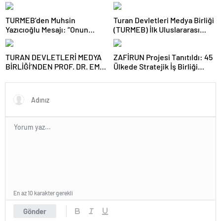
Toplantısını Gerçekleştirdi
Adım
TURMEB’den Muhsin
Turan Devletleri Medya Birliği
Yazıcıoğlu Mesajı: “Onun
(TURMEB) İlk Uluslararası
Büyük Birlik İdeali Türk
Medya Buluşmasını Bakü’de
Dünyasına Işık Tutuyor”
Gerçekleştiriyor
TURAN DEVLETLERİ MEDYA
ZAFİRUN Projesi Tanıtıldı: 45
BİRLİĞİ’NDEN PROF. DR. EMİN
Ülkede Stratejik İş Birliği
SERİN’E ZİYARET
Hedefleniyor
En az 10 karakter gerekli
Gönder