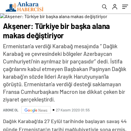
Akşener: Türkiye bir başka alana
makas değiştiriyor
Ermenistan'a verdiği Karabağ mesajında “ Dağlık
Karabağ ve çevresindeki bölgeler Azerbaycan
Cumhuriyeti'nin ayrılmaz bir parçasıdır” dedi. İstifa
çağrılarını kabul etmeyen Başbakan Paşinyan Dağlık
karabağ'ın sözde lideri Arayik Harutyunyan'la
görüştü. Ermenistan'a verdiği desteği saklamayan
Fransa Cumhurbaşkanı Macron ise dikkat çeken bir
ziyaret gerçekleştirdi.
27 Kasım 2020 01:55
ABONE OL
News
Dağlık Karabağ’da 27 Eylül tarihinde başlayan savaş 44
günde Ermenistan’ın tarihi mağlubiyetiyle sona ermiş,