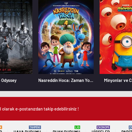
 Odyssey
Nasreddin Hoca: Zaman Yolcusu 4
Minyonlar ve 
 olarak e-postanızdan takip edebilirsiniz !
K
TAHMİNİ
LİG
EKONOMİ
E