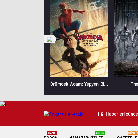
Örümcek-Adam: Yepyeni Bir Gün
The
Haberleri güncel
CANLI
ANLIK
GÜNLÜ