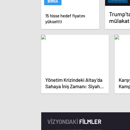
BORSA
Trump’ta
15 hisse hedef fiyatını
mülakat
yükseltti
Yönetim Krizindeki Altay’da
Karşı
Sahaya İniş Zamanı: Siyah-
Kamp 
Beyazlılar Topbaşı Yapıyor
Maçla
VİZYONDAKİ
FİLMLER