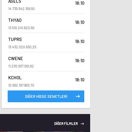
ASELS
18:10
14.735.542.159,50
THYAO
18:10
13.510.241.620,50
TUPRS
18:10
13.432.020.630,25
CWENE
18:10
11.230.937.061,62
KCHOL
18:10
10.992.197.863,70
DİĞER HİSSE SENETLERİ
DİĞER FİLMLER