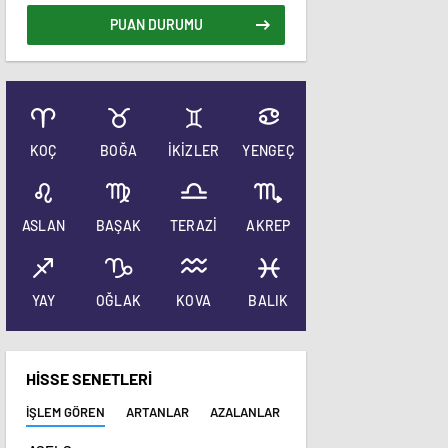
PUAN DURUMU
KOÇ
BOĞA
İKİZLER
YENGEÇ
ASLAN
BAŞAK
TERAZİ
AKREP
YAY
OĞLAK
KOVA
BALIK
HİSSE SENETLERİ
İŞLEM GÖREN
ARTANLAR
AZALANLAR