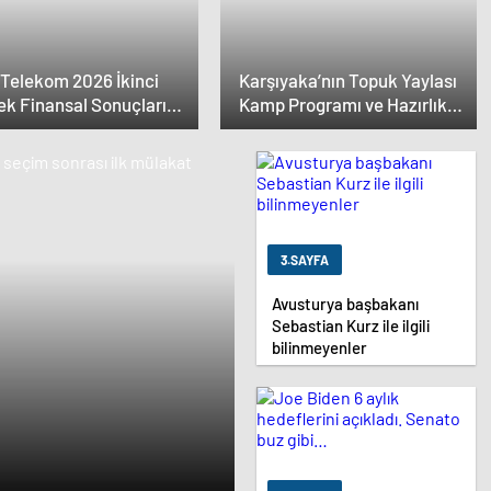
 Telekom 2026 İkinci
Karşıyaka’nın Topuk Yaylası
ek Finansal Sonuçlarını
Kamp Programı ve Hazırlık
adı: Yarı Yıl Geliri 142
Maçları Belli Oldu
r TL’yi Aştı
3.SAYFA
Avusturya başbakanı
Sebastian Kurz ile ilgili
bilinmeyenler