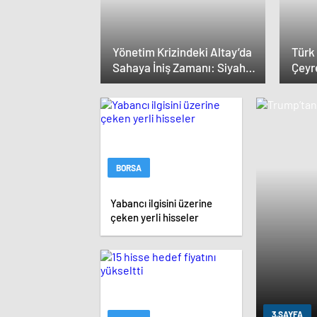
Yönetim Krizindeki Altay’da
Türk
Sahaya İniş Zamanı: Siyah-
Çeyr
Beyazlılar Topbaşı Yapıyor
Açıkl
Milya
BORSA
Yabancı ilgisini üzerine
çeken yerli hisseler
3.SAYFA