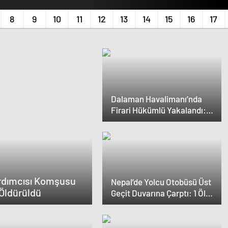
du
Dalaman Havalimanı’nda
Firari Hükümlü Yakalandı:
22 Yıl Hapis Cezası
Bulunuyordu
rdımcısı Komşusu
Nepal’de Yolcu Otobüsü Üst
Öldürüldü
Geçit Duvarına Çarptı: 1 Ölü,
19 Yaralı