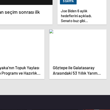
3.SAYFA
Joe Biden 6 aylık
n seçim sonrası ilk
hedeflerini açıkladı.
Senato buz gibi…
yaka’nın Topuk Yaylası
Göztepe ile Galatasaray
Programı ve Hazırlık
Arasındaki 53 Yıllık Yarım
rı Belli Oldu
Kupa Hikayesi