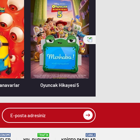
Canavarlar
Oyuncak Hikayesi 5
Özgür Kedi Scot
KONOMİ
TRAFİK
CANLI