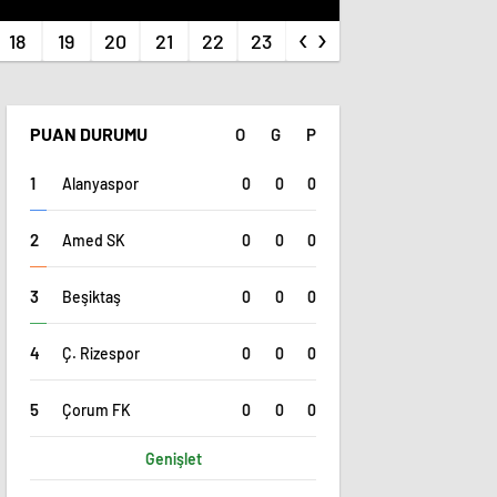
‹
›
PUAN DURUMU
O
G
P
0
0
0
Alanyaspor
0
0
0
Amed SK
0
0
0
Beşiktaş
0
0
0
Ç. Rizespor
0
0
0
Çorum FK
Genişlet