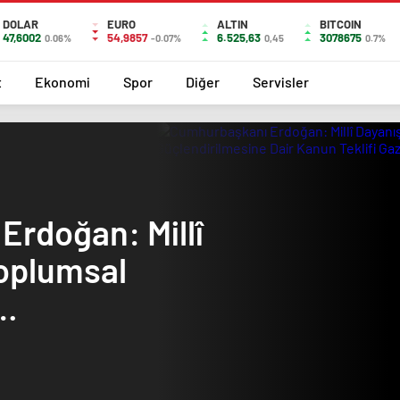
DOLAR
EURO
ALTIN
BITCOIN
47,6002
54,9857
6.525,63
3078675
0.06%
-0.07%
0,45
0.7%
t
Ekonomi
Spor
Diğer
Servisler
rdoğan: Millî
oplumsal
ne Dair Kanun
isimizin