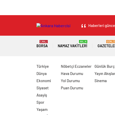
Haberleri güncel
CANLI
ANLIK
GÜNLÜ
BORSA
NAMAZ VAKITLERI
GAZETELE
Türkiye
Nöbetçi Eczaneler
Günlük Burç
Dünya
Hava Durumu
Yayın Akışlar
Ekonomi
Yol Durumu
Sinema
Siyaset
Puan Durumu
Asayiş
Spor
Yaşam