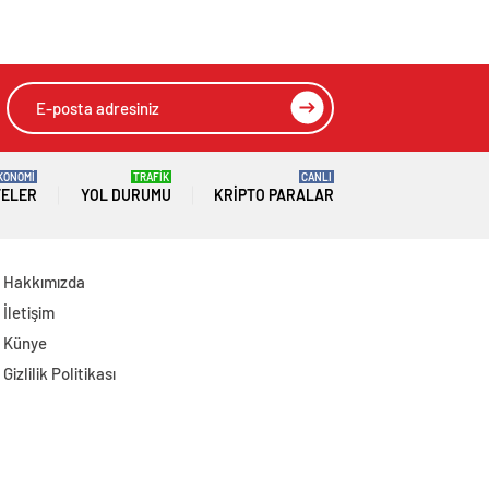
Operasyon: 7
Alanına Savrulan
Gözaltı
Araçtaki 1 Kişi
Yaralandı
KONOMİ
TRAFİK
CANLI
TELER
YOL DURUMU
KRIPTO PARALAR
Hakkımızda
İletişim
Künye
Gizlilik Politikası