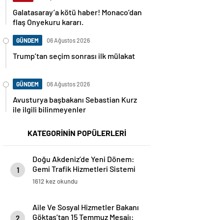
Galatasaray’a kötü haber! Monaco’dan
flaş Onyekuru kararı.
GÜNDEM
06 Ağustos 2026
Trump’tan seçim sonrası ilk mülakat
GÜNDEM
06 Ağustos 2026
Avusturya başbakanı Sebastian Kurz
ile ilgili bilinmeyenler
KATEGORİNİN POPÜLERLERİ
Doğu Akdeniz’de Yeni Dönem:
Gemi Trafik Hizmetleri Sistemi
1
20 Temmuz’da Devreye Giriyor
1612 kez okundu
Aile Ve Sosyal Hizmetler Bakanı
Göktaş’tan 15 Temmuz Mesajı:
2