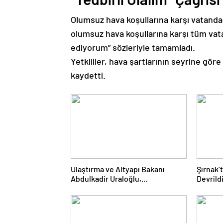
Olumsuz hava koşullarına karşı vatandaş
olumsuz hava koşullarına karşı tüm vatan
ediyorum” sözleriyle tamamladı.
Yetkililer, hava şartlarının seyrine gö
kaydetti.
Ulaştırma ve Altyapı Bakanı
Şırnak’
Abdulkadir Uraloğlu,
Devrild
Afyonkarahisar Belediye
Hayatını
Başkanlarıyla Bir Araya Geldi