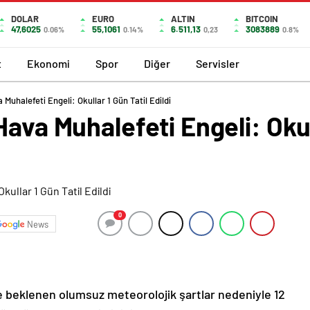
DOLAR
EURO
ALTIN
BITCOIN
47,6025
55,1061
6.511,13
3083889
0.06%
0.14%
0,23
0.8%
t
Ekonomi
Spor
Diğer
Servisler
 Muhalefeti Engeli: Okullar 1 Gün Tatil Edildi
ava Muhalefeti Engeli: Okul
0
News
nde beklenen olumsuz meteorolojik şartlar nedeniyle 12