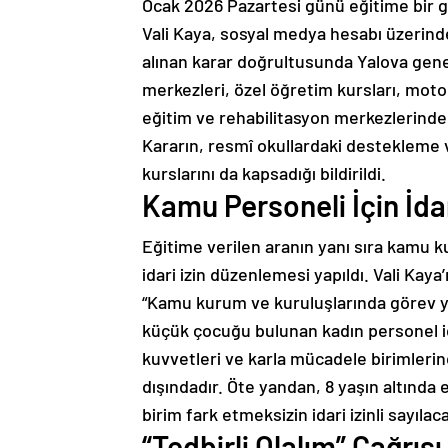
Ocak 2026 Pazartesi günü eğitime bir gün
Vali Kaya, sosyal medya hesabı üzerinde
alınan karar doğrultusunda Yalova genel
merkezleri, özel öğretim kursları, motor
eğitim ve rehabilitasyon merkezlerinde y
Kararın, resmî okullardaki destekleme ve
kurslarını da kapsadığı bildirildi.
Kamu Personeli İçin İdar
Eğitime verilen aranın yanı sıra kamu ku
idari izin düzenlemesi yapıldı. Vali Kaya
“Kamu kurum ve kuruluşlarında görev yap
küçük çocuğu bulunan kadın personel idar
kuvvetleri ve karla mücadele birimler
dışındadır. Öte yandan, 8 yaşın altında 
birim fark etmeksizin idari izinli sayılaca
“Tedbirli Olalım” Çağrısı