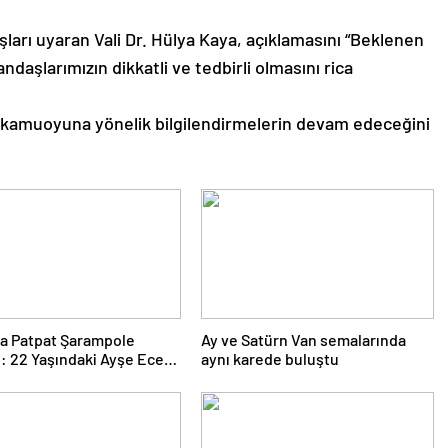
ları uyaran Vali Dr. Hülya Kaya, açıklamasını “Beklenen
daşlarımızın dikkatli ve tedbirli olmasını rica
re kamuoyuna yönelik bilgilendirmelerin devam edeceğini
ta Patpat Şarampole
Ay ve Satürn Van semalarında
i: 22 Yaşındaki Ayşe Ece
aynı karede buluştu
 Kaybetti, 3 Yaralı