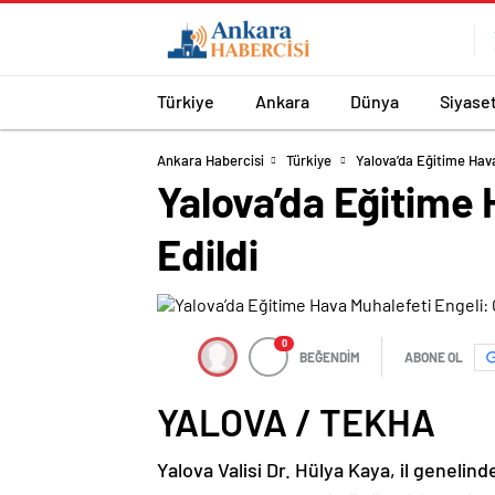
Türkiye
Ankara
Dünya
Siyase
Ankara Habercisi
Türkiye
Yalova’da Eğitime Hava
Yalova’da Eğitime H
Edildi
0
BEĞENDİM
ABONE OL
YALOVA / TEKHA
Yalova Valisi Dr. Hülya Kaya, il geneli