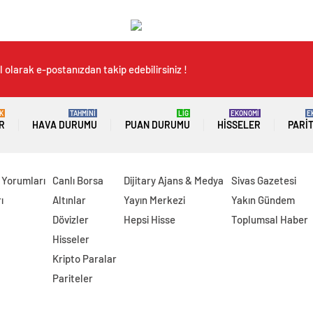
 olarak e-postanızdan takip edebilirsiniz !
K
TAHMİNİ
LİG
EKONOMİ
E
R
HAVA DURUMU
PUAN DURUMU
HISSELER
PARI
 Yorumları
Canlı Borsa
Dijitary Ajans & Medya
Sivas Gazetesi
ı
Altınlar
Yayın Merkezi
Yakın Gündem
Dövizler
Hepsi Hisse
Toplumsal Haber
Hisseler
Kripto Paralar
Pariteler