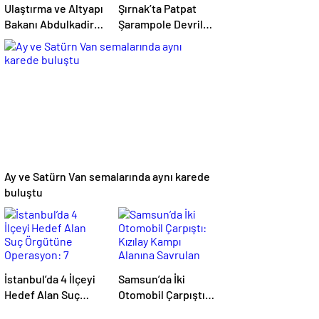
Ulaştırma ve Altyapı
Şırnak’ta Patpat
Bakanı Abdulkadir
Şarampole Devrildi:
Uraloğlu,
22 Yaşındaki Ayşe
Afyonkarahisar
Ece Hayatını
Belediye
Kaybetti, 3 Yaralı
Başkanlarıyla Bir
Araya Geldi
Ay ve Satürn Van semalarında aynı karede
buluştu
İstanbul’da 4 İlçeyi
Samsun’da İki
Hedef Alan Suç
Otomobil Çarpıştı:
Örgütüne
Kızılay Kampı