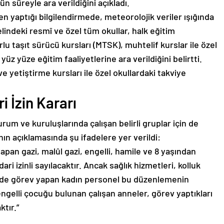
 süreyle ara verildiğini açıkladı.
n yaptığı bilgilendirmede, meteorolojik veriler ışığında
indeki resmî ve özel tüm okullar, halk eğitim
lu taşıt sürücü kursları (MTSK), muhtelif kurslar ile özel
üz yüze eğitim faaliyetlerine ara verildiğini belirtti.
 yetiştirme kursları ile özel okullardaki takviye
i İzin Kararı
rum ve kuruluşlarında çalışan belirli gruplar için de
’nın açıklamasında şu ifadelere yer verildi:
an gazi, malûl gazi, engelli, hamile ve 8 yaşından
i izinli sayılacaktır. Ancak sağlık hizmetleri, kolluk
inde görev yapan kadın personel bu düzenlemenin
engelli çocuğu bulunan çalışan anneler, görev yaptıkları
ktır.”