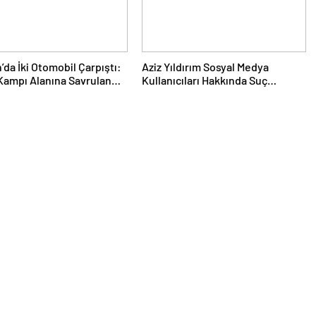
da İki Otomobil Çarpıştı:
Aziz Yıldırım Sosyal Medya
 Kampı Alanına Savrulan
Kullanıcıları Hakkında Suç
 1 Kişi Yaralandı
Duyurusunda Bulundu