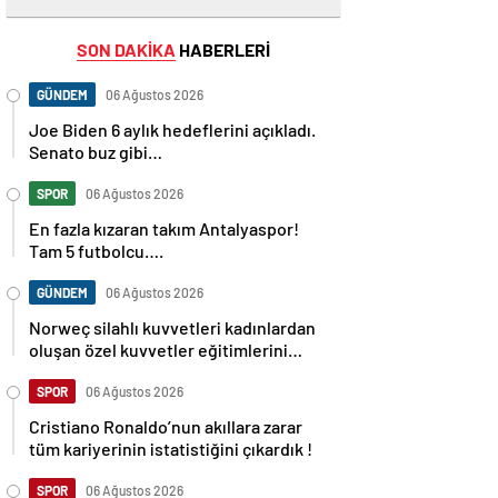
SON DAKİKA
HABERLERİ
GÜNDEM
06 Ağustos 2026
Joe Biden 6 aylık hedeflerini açıkladı.
Senato buz gibi…
SPOR
06 Ağustos 2026
En fazla kızaran takım Antalyaspor!
Tam 5 futbolcu….
GÜNDEM
06 Ağustos 2026
Norweç silahlı kuvvetleri kadınlardan
oluşan özel kuvvetler eğitimlerini
başlattı.
SPOR
06 Ağustos 2026
Cristiano Ronaldo’nun akıllara zarar
tüm kariyerinin istatistiğini çıkardık !
SPOR
06 Ağustos 2026