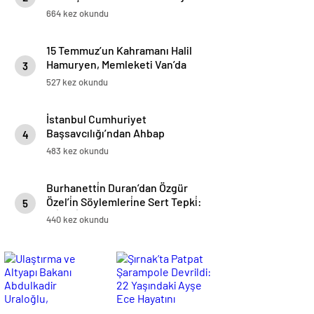
Onların Hatırasını Yaşatmak
664 kez okundu
Boynumuzun Borcudur
15 Temmuz’un Kahramanı Halil
Hamuryen, Memleketi Van’da
3
Dualarla Anıldı
527 kez okundu
İstanbul Cumhuriyet
Başsavcılığı’ndan Ahbap
4
Soruşturması: Bilirkişi Heyeti
483 kez okundu
Görevlendirildi
Burhanetti̇n Duran’dan Özgür
Özel’i̇n Söylemleri̇ne Sert Tepki̇:
5
“Si̇yasi̇ Nezaket Ve Gerçeklik
440 kez okundu
Aşınmaktadır”