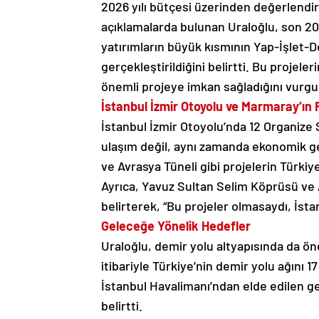
2026 yılı bütçesi üzerinden değerlendirm
açıklamalarda bulunan Uraloğlu, son 20 y
yatırımların büyük kısmının Yap-İşlet-De
gerçekleştirildiğini belirtti. Bu projeler
önemli projeye imkan sağladığını vurgul
İstanbul İzmir Otoyolu ve Marmaray’ın 
İstanbul İzmir Otoyolu’nda 12 Organize S
ulaşım değil, aynı zamanda ekonomik ge
ve Avrasya Tüneli gibi projelerin Türkiye
Ayrıca, Yavuz Sultan Selim Köprüsü ve 
belirterek, “Bu projeler olmasaydı, İstan
Geleceğe Yönelik Hedefler
Uraloğlu, demir yolu altyapısında da öne
itibariyle Türkiye’nin demir yolu ağını 
İstanbul Havalimanı’ndan elde edilen gel
belirtti.