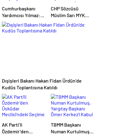
Cumhurbaşkanı
CHP Sözcüsü
Yardımcısı Yılmaz:
Müslim Sarı MYK
Bölgemizdeki
Gündemine Dair
Emperyalist
Açıklamalarda
Tuzakları Boşa
Bulundu: 8 İl
Çıkarmaya Devam
Başkanlığına Atama
Edeceğiz
Yapıldı
Dışişleri Bakanı Hakan Fidan Ürdün’de
Kudüs Toplantısına Katıldı
AK Parti’li
TBMM Başkanı
Özdemir’den
Numan Kurtulmuş,