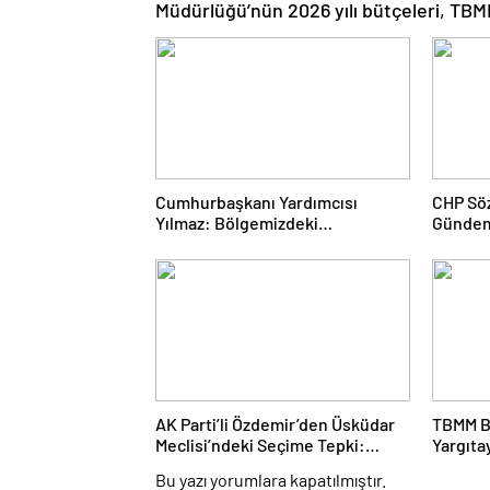
Müdürlüğü’nün 2026 yılı bütçeleri, TBM
Cumhurbaşkanı Yardımcısı
CHP Sö
Yılmaz: Bölgemizdeki
Gündem
Emperyalist Tuzakları Boşa
Bulundu
Çıkarmaya Devam Edeceğiz
Yapıldı
AK Parti’li Özdemir’den Üsküdar
TBMM B
Meclisi’ndeki Seçime Tepki:
Yargıta
Hukuki Haklarımızı Saklı
Kabul E
Bu yazı yorumlara kapatılmıştır.
Tutuyoruz