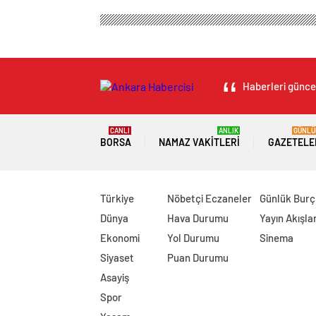
Haberleri güncel
CANLI
ANLIK
GÜNLÜ
BORSA
NAMAZ VAKITLERI
GAZETELE
Türkiye
Nöbetçi Eczaneler
Günlük Burç
Dünya
Hava Durumu
Yayın Akışlar
Ekonomi
Yol Durumu
Sinema
Siyaset
Puan Durumu
Asayiş
Spor