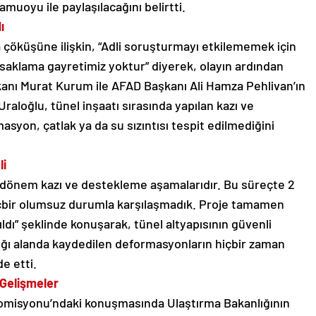
muoyu ile paylaşılacağını belirtti.
ı
çöküşüne ilişkin, “Adli soruşturmayı etkilememek için
 saklama gayretimiz yoktur” diyerek, olayın ardından
Bakanı Murat Kurum ile AFAD Başkanı Ali Hamza Pehlivan’ın
 Uraloğlu, tünel inşaatı sırasında yapılan kazı ve
yon, çatlak ya da su sızıntısı tespit edilmediğini
li
an dönem kazı ve destekleme aşamalarıdır. Bu süreçte 2
 hiçbir olumsuz durumla karşılaşmadık. Proje tamamen
ıldı” şeklinde konuşarak, tünel altyapısının güvenli
dığı alanda kaydedilen deformasyonların hiçbir zaman
de etti.
 Gelişmeler
omisyonu’ndaki konuşmasında Ulaştırma Bakanlığının