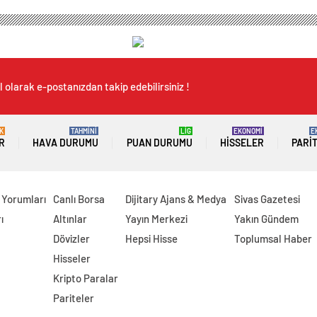
 olarak e-postanızdan takip edebilirsiniz !
K
TAHMİNİ
LİG
EKONOMİ
E
R
HAVA DURUMU
PUAN DURUMU
HISSELER
PARI
 Yorumları
Canlı Borsa
Dijitary Ajans & Medya
Sivas Gazetesi
ı
Altınlar
Yayın Merkezi
Yakın Gündem
Dövizler
Hepsi Hisse
Toplumsal Haber
Hisseler
Kripto Paralar
Pariteler