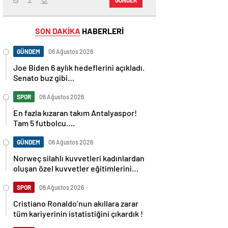
SON DAKİKA
HABERLERİ
GÜNDEM
06 Ağustos 2026
Joe Biden 6 aylık hedeflerini açıkladı.
Senato buz gibi…
SPOR
06 Ağustos 2026
En fazla kızaran takım Antalyaspor!
Tam 5 futbolcu….
GÜNDEM
06 Ağustos 2026
Norweç silahlı kuvvetleri kadınlardan
oluşan özel kuvvetler eğitimlerini
başlattı.
SPOR
06 Ağustos 2026
Cristiano Ronaldo’nun akıllara zarar
tüm kariyerinin istatistiğini çıkardık !