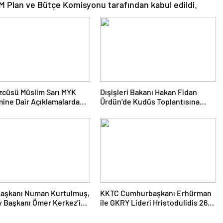
M Plan ve Bütçe Komisyonu tarafından kabul edildi.
zcüsü Müslim Sarı MYK
Dışişleri Bakanı Hakan Fidan
ine Dair Açıklamalarda
Ürdün’de Kudüs Toplantısına
: 8 İl Başkanlığına Atama
Katıldı
aşkanı Numan Kurtulmuş,
KKTC Cumhurbaşkanı Erhürman
y Başkanı Ömer Kerkez’i
ile GKRY Lideri Hristodulidis 26
tti
Ağustos’ta Görüşecek