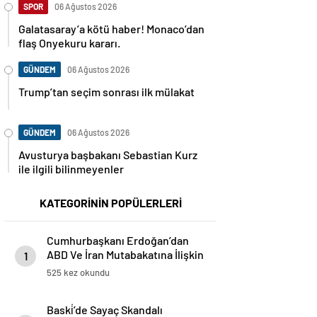
SPOR
06 Ağustos 2026
Galatasaray’a kötü haber! Monaco’dan
flaş Onyekuru kararı.
GÜNDEM
06 Ağustos 2026
Trump’tan seçim sonrası ilk mülakat
GÜNDEM
06 Ağustos 2026
Avusturya başbakanı Sebastian Kurz
ile ilgili bilinmeyenler
KATEGORİNİN POPÜLERLERİ
Cumhurbaşkanı Erdoğan’dan
ABD Ve İran Mutabakatına İlişkin
1
Önemli Açıklamalar
525 kez okundu
Baski̇’de Sayaç Skandalı