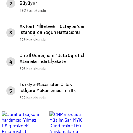
Büyüyor
2
392 kez okundu
Ak Parti̇ Mi̇lletveki̇li̇ Öztaylan’dan
İstanbul’da Yoğun Hafta Sonu
3
Mesai̇si̇
379 kez okundu
Chp’li̇ Güneşhan: “Usta Öğreti̇ci̇
Atamalarında Li̇yakate
4
Uyulmuyor”
376 kez okundu
Türki̇ye–Macari̇stan Ortak
İsti̇şare Mekani̇zması’nın İlk
5
Toplantısı 8 Aralık’ta İstanbul’da
372 kez okundu
Gerçekleşti̇ri̇lecek