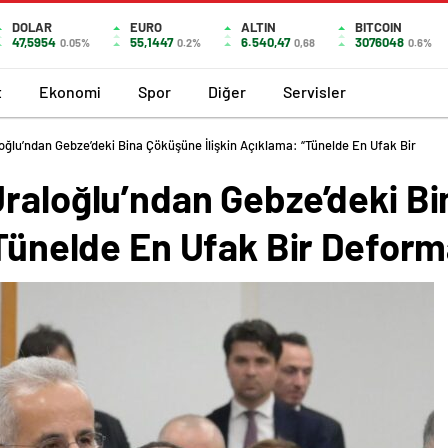
DOLAR
EURO
ALTIN
BITCOIN
47,5954
55,1447
6.540,47
3076048
0.05%
0.2%
0,68
0.6%
t
Ekonomi
Spor
Diğer
Servisler
oğlu’ndan Gebze’deki Bina Çöküşüne İlişkin Açıklama: “Tünelde En Ufak Bir
Uraloğlu’ndan Gebze’deki B
“Tünelde En Ufak Bir Defor