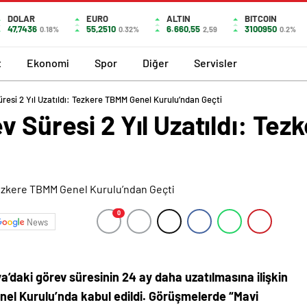
DOLAR
EURO
ALTIN
BITCOIN
47,7436
55,2510
6.660,55
3100950
0.18%
0.32%
2,59
0.2%
t
Ekonomi
Spor
Diğer
Servisler
üresi 2 Yıl Uzatıldı: Tezkere TBMM Genel Kurulu’ndan Geçti
v Süresi 2 Yıl Uzatıldı: Te
0
News
ya’daki görev süresinin 24 ay daha uzatılmasına ilişkin
el Kurulu’nda kabul edildi. Görüşmelerde “Mavi