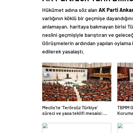
Hükümet adına söz alan
AK Parti Ankar
varlığının köklü bir geçmişe dayandığını 
anlamayan, haritaya bakmayan birisi T
neslini geçmişiyle barıştıran ve geleceği
Görüşmelerin ardından yapılan oylama 
edilerek yasalaştı.
Meclis’te ‘Terörsüz Türkiye’
TBMM G
süreci ve yasa teklifi mesaisi:
Koruma 
Partilerden çarpıcı açıklamalar
maddele