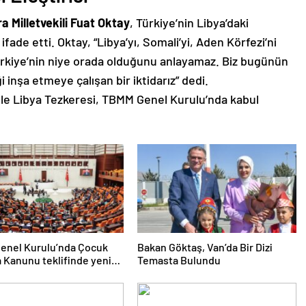
a Milletvekili Fuat Oktay
, Türkiye’nin Libya’daki
ifade etti. Oktay, “Libya’yı, Somali’yi, Aden Körfezi’ni
ürkiye’nin niye orada olduğunu anlayamaz. Biz bugünün
 inşa etmeye çalışan bir iktidarız” dedi.
ile Libya Tezkeresi, TBMM Genel Kurulu’nda kabul
enel Kurulu’nda Çocuk
Bakan Göktaş, Van’da Bir Dizi
Kanunu teklifinde yeni
Temasta Bulundu
r kabul edildi