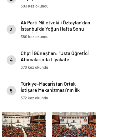
393 kez okundu
Ak Parti̇ Mi̇lletveki̇li̇ Öztaylan’dan
İstanbul’da Yoğun Hafta Sonu
3
Mesai̇si̇
380 kez okundu
Chp’li̇ Güneşhan: “Usta Öğreti̇ci̇
Atamalarında Li̇yakate
4
Uyulmuyor”
378 kez okundu
Türki̇ye–Macari̇stan Ortak
İsti̇şare Mekani̇zması’nın İlk
5
Toplantısı 8 Aralık’ta İstanbul’da
372 kez okundu
Gerçekleşti̇ri̇lecek