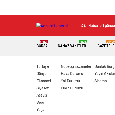
Haberleri güncel
CANLI
ANLIK
GÜNLÜ
BORSA
NAMAZ VAKITLERI
GAZETELE
Türkiye
Nöbetçi Eczaneler
Günlük Burç
Dünya
Hava Durumu
Yayın Akışlar
Ekonomi
Yol Durumu
Sinema
Siyaset
Puan Durumu
Asayiş
Spor
Yaşam