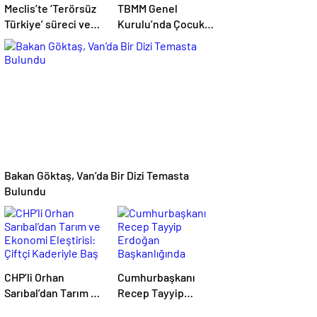
Meclis’te ‘Terörsüz
TBMM Genel
Türkiye’ süreci ve
Kurulu’nda Çocuk
yasa teklifi mesaisi:
Koruma Kanunu
Partilerden çarpıcı
teklifinde yeni
açıklamalar
maddeler kabul
edildi
Bakan Göktaş, Van’da Bir Dizi Temasta
Bulundu
CHP’li Orhan
Cumhurbaşkanı
Sarıbal’dan Tarım ve
Recep Tayyip
Ekonomi Eleştirisi:
Erdoğan