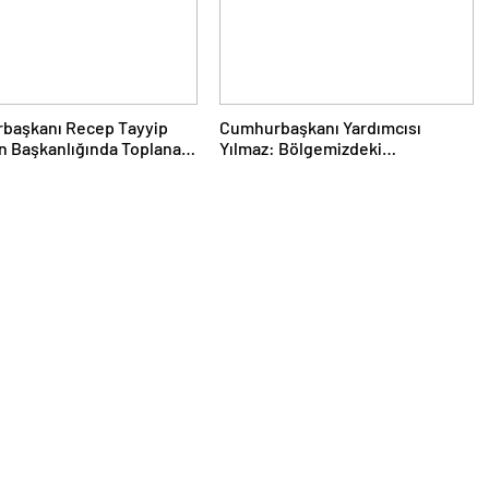
başkanı Recep Tayyip
Cumhurbaşkanı Yardımcısı
n Başkanlığında Toplanan
Yılmaz: Bölgemizdeki
ti MKYK’da Gündem
Emperyalist Tuzakları Boşa
üz Türkiye” Süreci Oldu
Çıkarmaya Devam Edeceğiz