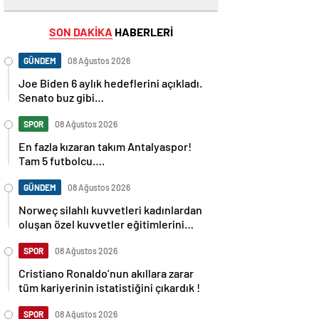
SON DAKİKA
HABERLERİ
GÜNDEM
08 Ağustos 2026
Joe Biden 6 aylık hedeflerini açıkladı.
Senato buz gibi…
SPOR
08 Ağustos 2026
En fazla kızaran takım Antalyaspor!
Tam 5 futbolcu….
GÜNDEM
08 Ağustos 2026
Norweç silahlı kuvvetleri kadınlardan
oluşan özel kuvvetler eğitimlerini
başlattı.
SPOR
08 Ağustos 2026
Cristiano Ronaldo’nun akıllara zarar
tüm kariyerinin istatistiğini çıkardık !
SPOR
08 Ağustos 2026