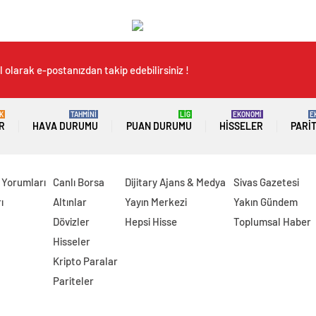
 olarak e-postanızdan takip edebilirsiniz !
K
TAHMİNİ
LİG
EKONOMİ
E
R
HAVA DURUMU
PUAN DURUMU
HISSELER
PARI
 Yorumları
Canlı Borsa
Dijitary Ajans & Medya
Sivas Gazetesi
ı
Altınlar
Yayın Merkezi
Yakın Gündem
Dövizler
Hepsi Hisse
Toplumsal Haber
Hisseler
Kripto Paralar
Pariteler