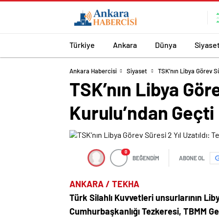
Türkiye
Ankara
Dünya
Siyase
Ankara Habercisi
Siyaset
TSK’nın Libya Görev S
TSK’nın Libya Göre
Kurulu’ndan Geçti
0
BEĞENDİM
ABONE OL
ANKARA / TEKHA
Türk Silahlı Kuvvetleri unsurlarının Lib
Cumhurbaşkanlığı Tezkeresi, TBMM Gen