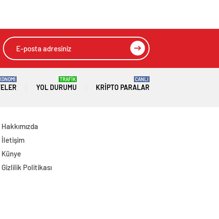
Çiftçi Kaderiyle Baş
Başkanlığında
Başa Kaldı
Toplanan AK Parti
MKYK’da Gündem
“Terörsüz Türkiye”
Süreci Oldu
KONOMİ
TRAFİK
CANLI
TELER
YOL DURUMU
KRIPTO PARALAR
Hakkımızda
İletişim
Künye
Gizlilik Politikası