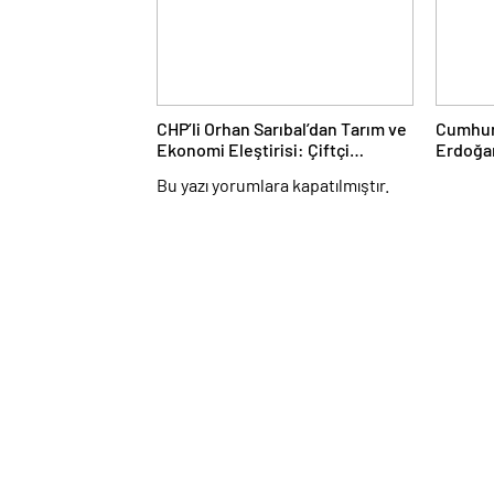
CHP’li Orhan Sarıbal’dan Tarım ve
Cumhur
Ekonomi Eleştirisi: Çiftçi
Erdoğa
Kaderiyle Baş Başa Kaldı
AK Par
Bu yazı yorumlara kapatılmıştır.
“Terörs