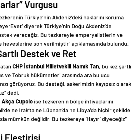
ıkarlar” Vurgusu
tezkerenin Türkiye’nin Akdeniz’deki haklarını koruma
reye ‘Evet’ diyerek Türkiye’nin Doğu Akdeniz’de
 destek vereceğiz. Bu tezkereyle emperyalistlerin ve
me heveslerine son verilmiştir” açıklamasında bulundu.
artlı Destek ve Ret
rlatan
CHP İstanbul Milletvekili Namık Tan
, bu kez şartlı
blus ve Tobruk hükümetleri arasında ara bulucu
ızı görüyoruz. Bu desteği, askerimizin kayıpsız olarak
uz” dedi.
an Akça Cupolo
ise tezkerenin bölge ihtiyaçlarını
’de ne Irak’ta ne Lübnan’da ne Libya’da hiçbir şekilde
asla mümkün değildir. Bu tezkereye ‘Hayır’ diyeceğiz”
 Eleştirisi