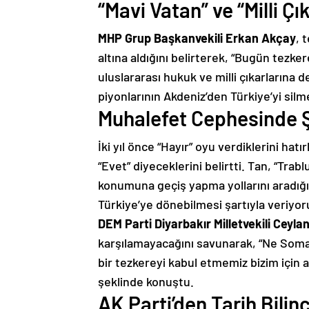
“Mavi Vatan” ve “Milli Ç
MHP Grup Başkanvekili Erkan Akçay
, 
altına aldığını belirterek, “Bugün tezke
uluslararası hukuk ve milli çıkarlarına
piyonlarının Akdeniz’den Türkiye’yi sil
Muhalefet Cephesinde Ş
İki yıl önce “Hayır” oyu verdiklerini hatı
“Evet” diyeceklerini belirtti. Tan, “Tra
konumuna geçiş yapma yollarını aradığın
Türkiye’ye dönebilmesi şartıyla veriyor
DEM Parti Diyarbakır Milletvekili Ceyl
karşılamayacağını savunarak, “Ne Somali
bir tezkereyi kabul etmemiz bizim için 
şeklinde konuştu.
AK Parti’den Tarih Bilinci