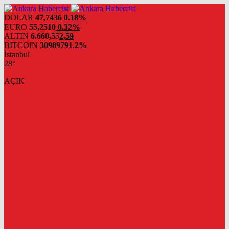
DOLAR
47,7436
0.18%
EURO
55,2510
0.32%
ALTIN
6.660,55
2,59
BITCOIN
3098979
1.2%
İstanbul
28°
AÇIK