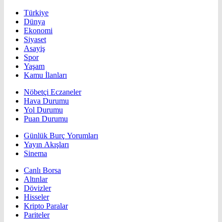
Türkiye
Dünya
Ekonomi
Siyaset
Asayiş
Spor
Yaşam
Kamu İlanları
Nöbetçi Eczaneler
Hava Durumu
Yol Durumu
Puan Durumu
Günlük Burç Yorumları
Yayın Akışları
Sinema
Canlı Borsa
Altınlar
Dövizler
Hisseler
Kripto Paralar
Pariteler