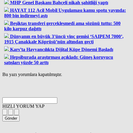
MHP Genel Başkanı Bahçeli nikah şahitliği yaptı
HAYAT 112 Acil Mobil Uygulaması kamu spotu yayında:
800 bin indirmeyi aştı
Beşiktaş transferi gerçekleşmedi ama sözünü tuttu: 500
kilo karpuz dağıttı
Dünyanın en büyük 3’üncü vinç gemisi ‘SAIPEM 7000’,
1915 Çanakkale Köprüsü’nün altından geçti
Kars’ta Hayvancılıkta Dijital Küpe Dönemi Başladı
Hepsiburada araştırması açıkladı: Güneş koruyucu
satışları yüzde 50 arttı
Bu yazı yorumlara kapatılmıştır.
HIZLI YORUM YAP
Gönder