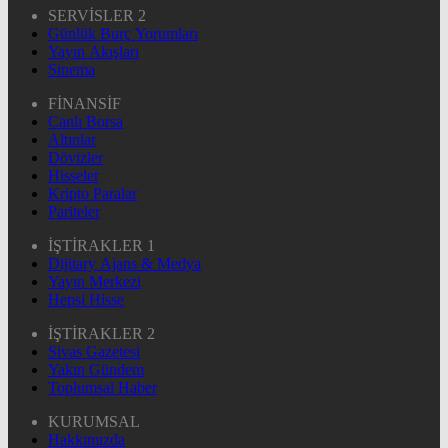
SERVİSLER 2
Günlük Burç Yorumları
Yayın Akışları
Sinema
FİNANSİF
Canlı Borsa
Altınlar
Dövizler
Hisseler
Kripto Paralar
Pariteler
İŞTİRAKLER 1
Dijitary Ajans & Medya
Yayın Merkezi
Hepsi Hisse
İŞTİRAKLER 2
Sivas Gazetesi
Yakın Gündem
Toplumsal Haber
KURUMSAL
Hakkımızda