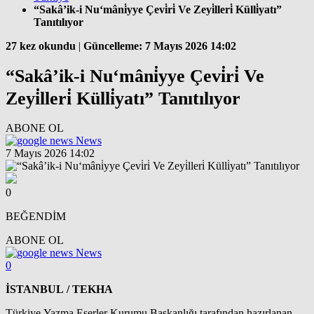
“Sakâ’ik-i Nu‘mâni̇yye Çevi̇ri̇ Ve Zeyi̇lleri̇ Külli̇yatı”
Tanıtılıyor
27 kez okundu
|
Güncelleme: 7 Mayıs 2026 14:02
“Sakâ’ik-i Nu‘mâni̇yye Çevi̇ri̇ Ve
Zeyi̇lleri̇ Külli̇yatı” Tanıtılıyor
ABONE OL
News
7 Mayıs 2026 14:02
0
BEĞENDİM
ABONE OL
News
0
İSTANBUL / TEKHA
Türkiye Yazma Eserler Kurumu Başkanlığı tarafından hazırlanan