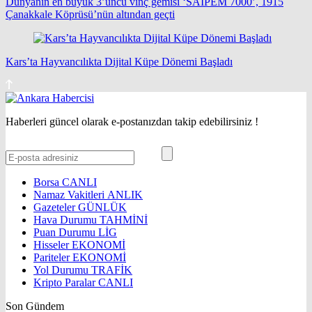
Dünyanın en büyük 3’üncü vinç gemisi ‘SAIPEM 7000’, 1915
Çanakkale Köprüsü’nün altından geçti
Kars’ta Hayvancılıkta Dijital Küpe Dönemi Başladı
Haberleri güncel olarak e-postanızdan takip edebilirsiniz !
Borsa
CANLI
Namaz Vakitleri
ANLIK
Gazeteler
GÜNLÜK
Hava Durumu
TAHMİNİ
Puan Durumu
LİG
Hisseler
EKONOMİ
Pariteler
EKONOMİ
Yol Durumu
TRAFİK
Kripto Paralar
CANLI
Son Gündem