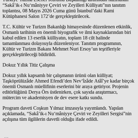
“Sakâ’ik-ı Nu‘mâniyye Çeviri ve Zeyilleri Külliyatı”nın tanıtım
toplantısı, 08 Mayıs 2026 Cuma günü İstanbul’daki Rami
Kütüphanesi Salon 172’de gerçekleştirilecek.
T.C. Kültür ve Turizm Bakanlığı himayesinde düzenlenen etkinlik,
Osmanlı tarihinin en önemli biyografik ve ilmi kaynaklarından biri
kabul edilen 13 eserlik külliyatın, toplam 18 cilt halinde
tamamlanması dolayısıyla düzenleniyor. Tanıtım programının,
Kültür ve Turizm Bakanı Mehmet Nuri Ersoy’un teşrifleriyle
gerçekleştirileceği bildirildi.
Dokuz Yıllık Titiz Çalışma
Dokuz yıllık kapsamlı bir çalışmanın ürünü olan külliyat;
Taşköprülüzâde Ahmed Efendi’den Nev‘îzâde Atâî’ye kadar birçok
önemli Osmanlı müellifinin eserlerini bir araya getiriyor. Projenin
editörlüğünü Derya Örs üstlenirken, çok sayıda araştırmacı,
mütercim ve akademisyen de dev esere katkı sundu.
Program daveti Coşkun Yılmaz imzasıyla yayımlandı. Yapılan
açıklamada, “Sakâ’ik-ı Nu‘mâniyye Çeviri ve Zeyilleri Sergisi”nin
açılışına tüm ilgililerin davetli olduğu ifade edildi.