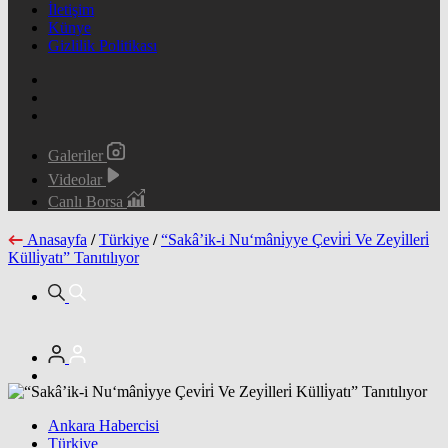
İletişim
Künye
Gizlilik Politikası
Galeriler
Videolar
Canlı Borsa
Anasayfa
/
Türkiye
/
“Sakâ’ik-i Nu‘mâni̇yye Çevi̇ri̇ Ve Zeyi̇lleri̇
Külli̇yatı” Tanıtılıyor
Ankara Habercisi
Türkiye