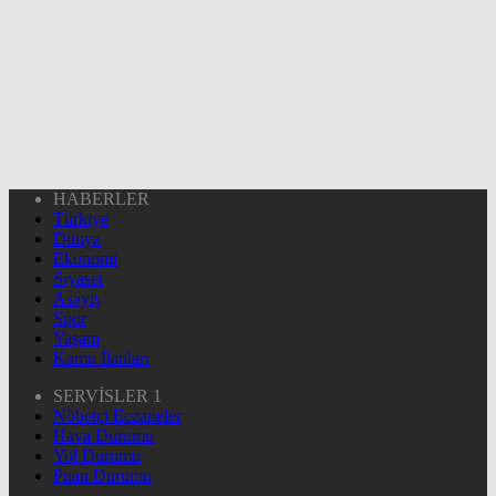
HABERLER
Türkiye
Dünya
Ekonomi
Siyaset
Asayiş
Spor
Yaşam
Kamu İlanları
SERVİSLER 1
Nöbetçi Eczaneler
Hava Durumu
Yol Durumu
Puan Durumu