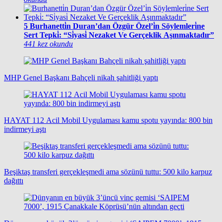
5
Burhanetti̇n Duran’dan Özgür Özel’i̇n Söylemleri̇ne
Sert Tepki̇: “Si̇yasi̇ Nezaket Ve Gerçeklik Aşınmaktadır”
441 kez okundu
MHP Genel Başkanı Bahçeli nikah şahitliği yaptı
HAYAT 112 Acil Mobil Uygulaması kamu spotu yayında: 800 bin
indirmeyi aştı
Beşiktaş transferi gerçekleşmedi ama sözünü tuttu: 500 kilo karpuz
dağıttı