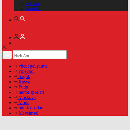
Altınlar
Pariteler
vücut geliştirme
voleybol
Sağlık
Rusya
Putin
motor sporları
Moskova
Moda
minik dostlar
Mevsimsel