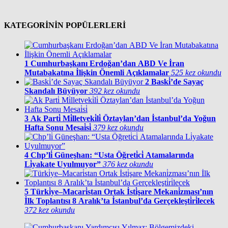
KATEGORİNİN POPÜLERLERİ
1
Cumhurbaşkanı Erdoğan’dan ABD Ve İran
Mutabakatına İlişkin Önemli Açıklamalar
525 kez okundu
2
Baski̇’de Sayaç
Skandalı Büyüyor
392 kez okundu
3
Ak Parti̇ Mi̇lletveki̇li̇ Öztaylan’dan İstanbul’da Yoğun
Hafta Sonu Mesai̇si̇
379 kez okundu
4
Chp’li̇ Güneşhan: “Usta Öğreti̇ci̇ Atamalarında
Li̇yakate Uyulmuyor”
376 kez okundu
5
Türki̇ye–Macari̇stan Ortak İsti̇şare Mekani̇zması’nın
İlk Toplantısı 8 Aralık’ta İstanbul’da Gerçekleşti̇ri̇lecek
372 kez okundu