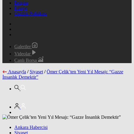
İletişim
Künye
Gizlilik Politikası
Galeriler
Videolar
Canlı Borsa
Anasayfa
/
Siyaset
/
Ömer Çelik’ten Yeni Yıl Mesajı: “Gazze
İnsanlık Demektir”
Ankara Habercisi
Siyaset