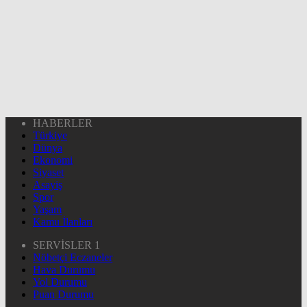
HABERLER
Türkiye
Dünya
Ekonomi
Siyaset
Asayiş
Spor
Yaşam
Kamu İlanları
SERVİSLER 1
Nöbetçi Eczaneler
Hava Durumu
Yol Durumu
Puan Durumu