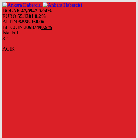
DOLAR
47,5947
0.04%
EURO
55,1381
0.2%
ALTIN
6.558,36
0,96
BITCOIN
3068749
0.9%
İstanbul
31°
AÇIK