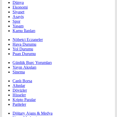
Dünya
Ekonomi
Siyaset
Asayiş
Spor
Yaşam
Kamu İlanları
Nöbetçi Eczaneler
Hava Durumu
Yol Durumu
Puan Durumu
Günlük Burç Yorumları
Yayın Akışları
Sinema
Canlı Borsa
Altınlar
Dövizler
Hisseler
Kripto Paralar
Pariteler
Dijitary Ajans & Medya