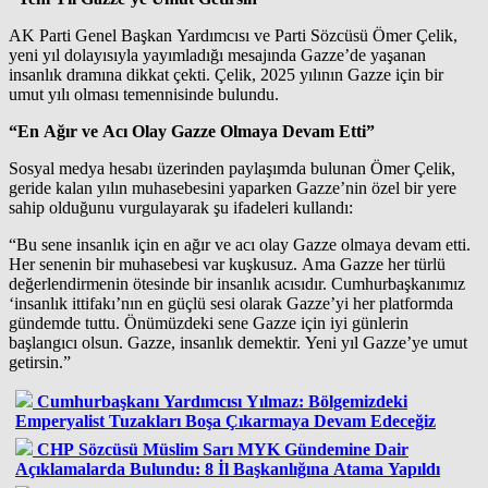
AK Parti Genel Başkan Yardımcısı ve Parti Sözcüsü Ömer Çelik,
yeni yıl dolayısıyla yayımladığı mesajında Gazze’de yaşanan
insanlık dramına dikkat çekti. Çelik, 2025 yılının Gazze için bir
umut yılı olması temennisinde bulundu.
“En Ağır ve Acı Olay Gazze Olmaya Devam Etti”
Sosyal medya hesabı üzerinden paylaşımda bulunan Ömer Çelik,
geride kalan yılın muhasebesini yaparken Gazze’nin özel bir yere
sahip olduğunu vurgulayarak şu ifadeleri kullandı:
“Bu sene insanlık için en ağır ve acı olay Gazze olmaya devam etti.
Her senenin bir muhasebesi var kuşkusuz. Ama Gazze her türlü
değerlendirmenin ötesinde bir insanlık acısıdır. Cumhurbaşkanımız
‘insanlık ittifakı’nın en güçlü sesi olarak Gazze’yi her platformda
gündemde tuttu. Önümüzdeki sene Gazze için iyi günlerin
başlangıcı olsun. Gazze, insanlık demektir. Yeni yıl Gazze’ye umut
getirsin.”
Cumhurbaşkanı Yardımcısı Yılmaz: Bölgemizdeki
Emperyalist Tuzakları Boşa Çıkarmaya Devam Edeceğiz
CHP Sözcüsü Müslim Sarı MYK Gündemine Dair
Açıklamalarda Bulundu: 8 İl Başkanlığına Atama Yapıldı