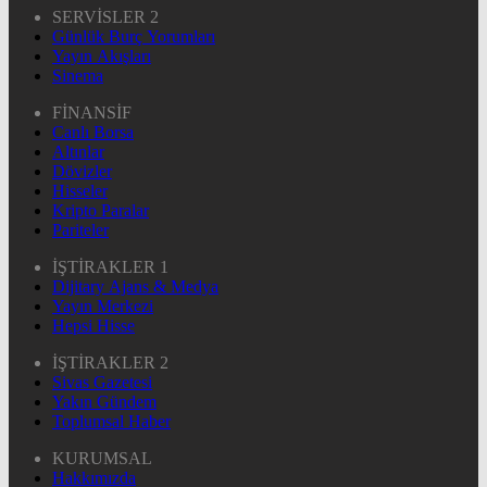
SERVİSLER 2
Günlük Burç Yorumları
Yayın Akışları
Sinema
FİNANSİF
Canlı Borsa
Altınlar
Dövizler
Hisseler
Kripto Paralar
Pariteler
İŞTİRAKLER 1
Dijitary Ajans & Medya
Yayın Merkezi
Hepsi Hisse
İŞTİRAKLER 2
Sivas Gazetesi
Yakın Gündem
Toplumsal Haber
KURUMSAL
Hakkımızda