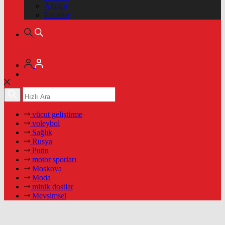
Altınlar
Pariteler
vücut geliştirme
voleybol
Sağlık
Rusya
Putin
motor sporları
Moskova
Moda
minik dostlar
Mevsimsel