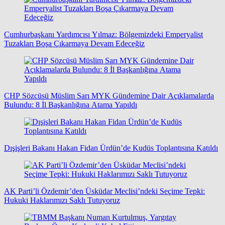
Cumhurbaşkanı Yardımcısı Yılmaz: Bölgemizdeki Emperyalist
Tuzakları Boşa Çıkarmaya Devam Edeceğiz
CHP Sözcüsü Müslim Sarı MYK Gündemine Dair Açıklamalarda
Bulundu: 8 İl Başkanlığına Atama Yapıldı
Dışişleri Bakanı Hakan Fidan Ürdün’de Kudüs Toplantısına Katıldı
AK Parti’li Özdemir’den Üsküdar Meclisi’ndeki Seçime Tepki:
Hukuki Haklarımızı Saklı Tutuyoruz