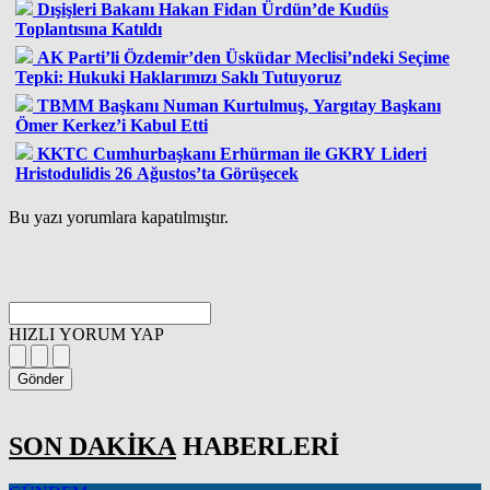
Dışişleri Bakanı Hakan Fidan Ürdün’de Kudüs
Toplantısına Katıldı
AK Parti’li Özdemir’den Üsküdar Meclisi’ndeki Seçime
Tepki: Hukuki Haklarımızı Saklı Tutuyoruz
TBMM Başkanı Numan Kurtulmuş, Yargıtay Başkanı
Ömer Kerkez’i Kabul Etti
KKTC Cumhurbaşkanı Erhürman ile GKRY Lideri
Hristodulidis 26 Ağustos’ta Görüşecek
Bu yazı yorumlara kapatılmıştır.
HIZLI YORUM YAP
Gönder
SON DAKİKA
HABERLERİ