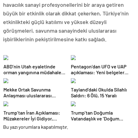
havacılık sanayi profesyonellerini bir araya getiren
büyük bir etkinlik olarak dikkat çekerken, Türkiye’nin
etkinlikteki güçlü katılımı ve yüksek düzeyli
görüşmeleri, savunma sanayindeki uluslararası
işbirliklerinin pekiştirilmesine katkı sağladı.
ABD’nin Utah eyaletinde
Pentagon’dan UFO ve UAP
orman yangınına müdahale
açıklaması: Yeni belgeler
eden helikopter düştü
kamuoyuyla paylaşıldı
Mekke Ortak Savunma
Tayland’daki Okulda Silahlı
Anlaşması uluslararası
Saldırı: 6 Ölü, 15 Yaralı
basında geniş yankı uyandırdı
Trump’tan İran Açıklaması:
Trump’tan Doğumla
Müzakereler İyi Gidiyor,
Vatandaşlık ve ‘Doğum
Anlaşma Sağlanabilir
Turizmi’ Kararnamesi
Bu yazı yorumlara kapatılmıştır.