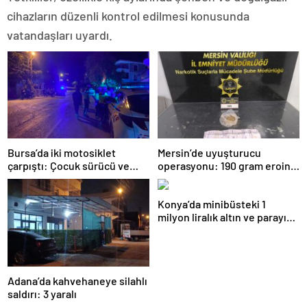
cihazların düzenli kontrol edilmesi konusunda
vatandaşları uyardı.
Bursa’da iki motosiklet
Mersin’de uyuşturucu
çarpıştı: Çocuk sürücü ve
operasyonu: 190 gram eroin
yolcu yaralandı
ele geçirildi, 1 gözaltı
Konya’da minibüsteki 1
milyon liralık altın ve parayı
çalan 5 şüpheli 3 ilde
yakalandı
Adana’da kahvehaneye silahlı
saldırı: 3 yaralı