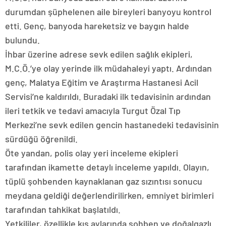
durumdan şüphelenen aile bireyleri banyoyu kontrol
etti. Genç, banyoda hareketsiz ve baygın halde
bulundu.
İhbar üzerine adrese sevk edilen sağlık ekipleri,
M.C.Ö.’ye olay yerinde ilk müdahaleyi yaptı. Ardından
genç, Malatya Eğitim ve Araştırma Hastanesi Acil
Servisi’ne kaldırıldı. Buradaki ilk tedavisinin ardından
ileri tetkik ve tedavi amacıyla Turgut Özal Tıp
Merkezi’ne sevk edilen gencin hastanedeki tedavisinin
sürdüğü öğrenildi.
Öte yandan, polis olay yeri inceleme ekipleri
tarafından ikamette detaylı inceleme yapıldı. Olayın,
tüplü şohbenden kaynaklanan gaz sızıntısı sonucu
meydana geldiği değerlendirilirken, emniyet birimleri
tarafından tahkikat başlatıldı.
Yetkililer, özellikle kış aylarında şohben ve doğalgazlı