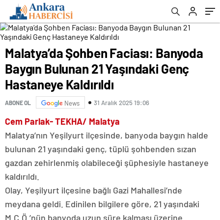
Kaldırıldı
Malatya’da Şohben Faciası: Banyoda
Baygın Bulunan 21 Yaşındaki Genç
Hastaneye Kaldırıldı
31 Aralık 2025 19:06
ABONE OL
News
Cem Parlak- TEKHA/ Malatya
Malatya’nın Yeşilyurt ilçesinde, banyoda baygın halde
bulunan 21 yaşındaki genç, tüplü şohbenden sızan
gazdan zehirlenmiş olabileceği şüphesiyle hastaneye
kaldırıldı.
Olay, Yeşilyurt ilçesine bağlı Gazi Mahallesi’nde
meydana geldi. Edinilen bilgilere göre, 21 yaşındaki
M.C.Ö.’nün banyoda uzun süre kalması üzerine