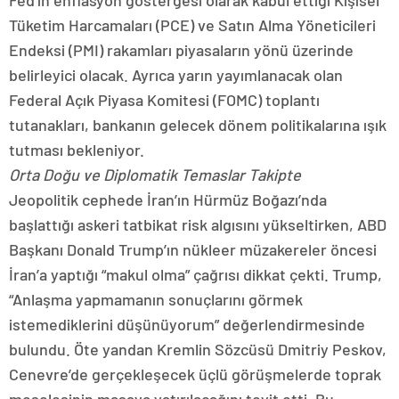
Fed’in enflasyon göstergesi olarak kabul ettiği Kişisel
Tüketim Harcamaları (PCE) ve Satın Alma Yöneticileri
Endeksi (PMI) rakamları piyasaların yönü üzerinde
belirleyici olacak. Ayrıca yarın yayımlanacak olan
Federal Açık Piyasa Komitesi (FOMC) toplantı
tutanakları, bankanın gelecek dönem politikalarına ışık
tutması bekleniyor.
Orta Doğu ve Diplomatik Temaslar Takipte
Jeopolitik cephede İran’ın Hürmüz Boğazı’nda
başlattığı askeri tatbikat risk algısını yükseltirken, ABD
Başkanı Donald Trump’ın nükleer müzakereler öncesi
İran’a yaptığı “makul olma” çağrısı dikkat çekti. Trump,
“Anlaşma yapmamanın sonuçlarını görmek
istemediklerini düşünüyorum” değerlendirmesinde
bulundu. Öte yandan Kremlin Sözcüsü Dmitriy Peskov,
Cenevre’de gerçekleşecek üçlü görüşmelerde toprak