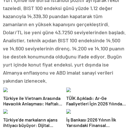
Yurt içinde ise Borsa İstanbul pozitif ayrışarak rekor
tazeledi. BIST 100 endeksi günü yüzde 1,12 değer
kazancıyla 14.339,30 puandan kapatarak tüm
zamanların en yüksek kapanışını gerçekleştirdi.
Dolar/TL ise yeni güne 43,7250 seviyelerinden başladı.
Analistler, teknik açıdan BIST 100 endeksinde 14.500
ve 14.600 seviyelerinin direnç, 14.200 ve 14.100 puanın
ise destek konumunda olduğunu ifade ediyor. Bugün
yurt içinde konut fiyat endeksi, yurt dışında ise
Almanya enflasyonu ve ABD imalat sanayi verileri
yakından izlenecek.
Türkiye ile Vietnam Arasında
TÜİK Açıkladı: Ar-Ge
Havacılık Anlaşması: Haftalık
Faaliyetleri İçin 2026 Yılında
Sefer Sayısı 42’ye Yükseldi
308 Milyar Lira Tahsis Edildi
Türkiye’de markaların ajans
İş Bankası 2026 Yılının İlk
ihtiyacı büyüyor: Dijital
Yarısındaki Finansal