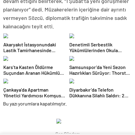
devam ettiğini belirterek, “1 Şubat’ta yeni görüşmeler
planlanıyor” dedi. Müzakerelerin içeriğine dair ayrıntı
vermeyen Sözcü, diplomatik trafiğin takvimine sadık
kalınacağını teyit etti.
Akaryakıt İstasyonundaki
Denetimli Serbestlik
Lastik Tamirhanesinde
Yükümlülerinden Okula
Yangın Çıktı
Temizlik Desteği
Kars’ta Kasten Öldürme
Samsunspor’da Yeni Sezon
Suçundan Aranan Hükümlü
Hazırlıkları Sürüyor: Thorsten
JASAT Operasyonuyla
Fink Yönetiminde İdman
Yakalandı
Çankaya’da Apartman
Diyarbakır’da Telefon
Yönetici Yardımcısı Komşusu
Dükkanına Silahlı Saldırı: 2
Tarafından Tabancayla
Kişiyi Yaralayan Şüpheli
Bu yazı yorumlara kapatılmıştır.
Vurularak Öldürüldü
Tutuklandı
Son Gündem