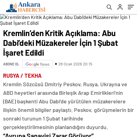
Kremlin’den Kritik Açıklama: Abu
Dabi’deki Müzakereler İçin 1 Şubat
İşaret Edildi
28 Ocak 2026 20:15
ABONE OL
News
RUSYA / TEKHA
Kremlin Sözcüsü Dmitriy Peskov, Rusya, Ukrayna ve
ABD heyetleri arasında Birleşik Arap Emirlikleri’nin
(BAE) başkenti Abu Dabi’de yürütülen müzakerelere
ilişkin önemli bilgiler paylaştı. Peskov, görüşmelerin bir
sonraki turunun 1 Şubat tarihinde
gerçekleştirilmesinin planlandığını duyurdu.
“Avrupa Sanayisi Zarar Görüyor”