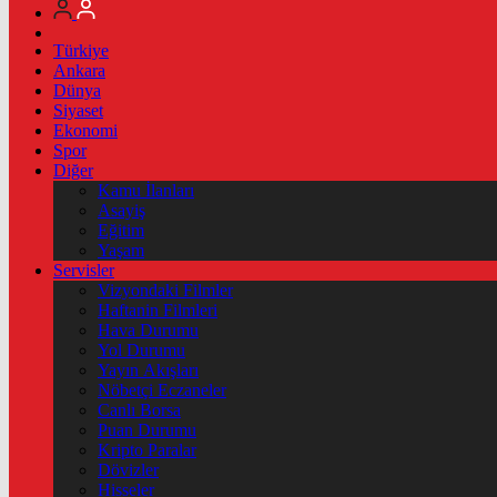
Türkiye
Ankara
Dünya
Siyaset
Ekonomi
Spor
Diğer
Kamu İlanları
Asayiş
Eğitim
Yaşam
Servisler
Vizyondaki Filmler
Haftanin Filmleri
Hava Durumu
Yol Durumu
Yayın Akışları
Nöbetçi Eczaneler
Canlı Borsa
Puan Durumu
Kripto Paralar
Dövizler
Hisseler