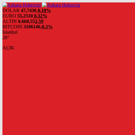
DOLAR
47,7436
0.18%
EURO
55,2510
0.32%
ALTIN
6.660,55
2,59
BITCOIN
3106146
-0.3%
İstanbul
28°
AÇIK