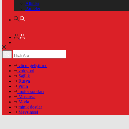
Altınlar
Pariteler
vücut geliştirme
voleybol
Sağlık
Rusya
Putin
motor sporları
Moskova
Moda
minik dostlar
Mevsimsel