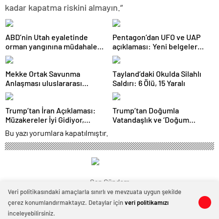
kadar kapatma riskini almayın.”
ABD’nin Utah eyaletinde
Pentagon’dan UFO ve UAP
orman yangınına müdahale
açıklaması: Yeni belgeler
eden helikopter düştü
kamuoyuyla paylaşıldı
Mekke Ortak Savunma
Tayland’daki Okulda Silahlı
Anlaşması uluslararası
Saldırı: 6 Ölü, 15 Yaralı
basında geniş yankı uyandırdı
Trump’tan İran Açıklaması:
Trump’tan Doğumla
Müzakereler İyi Gidiyor,
Vatandaşlık ve ‘Doğum
Anlaşma Sağlanabilir
Turizmi’ Kararnamesi
Bu yazı yorumlara kapatılmıştır.
Son Gündem
Veri politikasındaki amaçlarla sınırlı ve mevzuata uygun şekilde
çerez konumlandırmaktayız. Detaylar için
veri politikamızı
0
0
inceleyebilirsiniz.