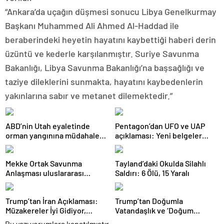
“Ankara’da uçağın düşmesi sonucu Libya Genelkurmay
Başkanı Muhammed Ali Ahmed Al-Haddad ile
beraberindeki heyetin hayatını kaybettiği haberi derin
üzüntü ve kederle karşılanmıştır. Suriye Savunma
Bakanlığı, Libya Savunma Bakanlığı’na başsağlığı ve
taziye dileklerini sunmakta, hayatını kaybedenlerin
yakınlarına sabır ve metanet dilemektedir.”
ABD’nin Utah eyaletinde
Pentagon’dan UFO ve UAP
orman yangınına müdahale
açıklaması: Yeni belgeler
eden helikopter düştü
kamuoyuyla paylaşıldı
Mekke Ortak Savunma
Tayland’daki Okulda Silahlı
Anlaşması uluslararası
Saldırı: 6 Ölü, 15 Yaralı
basında geniş yankı uyandırdı
Trump’tan İran Açıklaması:
Trump’tan Doğumla
Müzakereler İyi Gidiyor,
Vatandaşlık ve ‘Doğum
Anlaşma Sağlanabilir
Turizmi’ Kararnamesi
Bu yazı yorumlara kapatılmıştır.