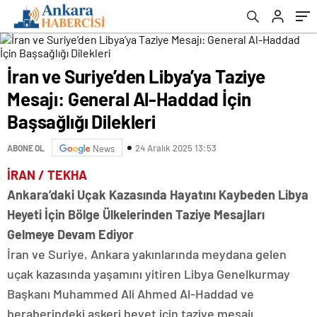
İran ve Suriye’den Libya’ya Taziye
Mesajı: General Al-Haddad İçin
Başsağlığı Dilekleri
24 Aralık 2025 13:53
ABONE OL
News
İRAN / TEKHA
Ankara’daki Uçak Kazasında Hayatını Kaybeden Libya
Heyeti İçin Bölge Ülkelerinden Taziye Mesajları
Gelmeye Devam Ediyor
İran ve Suriye, Ankara yakınlarında meydana gelen
uçak kazasında yaşamını yitiren Libya Genelkurmay
Başkanı Muhammed Ali Ahmed Al-Haddad ve
beraberindeki askeri heyet için taziye mesajı