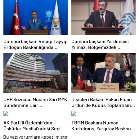
Cumhurbaşkanı Recep Tayyip
Cumhurbaşkanı Yardımcısı
Erdoğan Başkanlığında
Yılmaz: Bölgemizdeki
Toplanan AK Parti MKYK’da
Emperyalist Tuzakları Boşa
Gündem “Terörsüz Türkiye”
Çıkarmaya Devam Edeceğiz
Süreci Oldu
CHP Sözcüsü Müslim Sarı MYK
Dışişleri Bakanı Hakan Fidan
Gündemine Dair
Ürdün’de Kudüs Toplantısına
Açıklamalarda Bulundu: 8 İl
Katıldı
Başkanlığına Atama Yapıldı
AK Parti’li Özdemir’den
TBMM Başkanı Numan
Üsküdar Meclisi’ndeki Seçime
Kurtulmuş, Yargıtay Başkanı
Tepki: Hukuki Haklarımızı
Ömer Kerkez’i Kabul Etti
Bu yazı yorumlara kapatılmıştır.