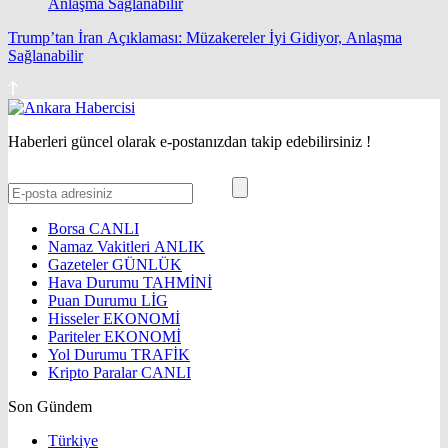
Trump’tan İran Açıklaması: Müzakereler İyi Gidiyor, Anlaşma
Sağlanabilir
Haberleri güncel olarak e-postanızdan takip edebilirsiniz !
Borsa
CANLI
Namaz Vakitleri
ANLIK
Gazeteler
GÜNLÜK
Hava Durumu
TAHMİNİ
Puan Durumu
LİG
Hisseler
EKONOMİ
Pariteler
EKONOMİ
Yol Durumu
TRAFİK
Kripto Paralar
CANLI
Son Gündem
Türkiye