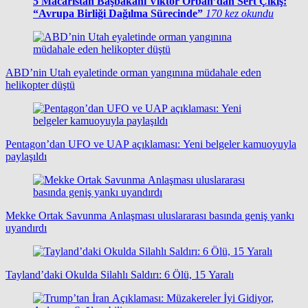
5
Macaristan Başbakanı Viktor Orban’dan Sert Çıkış:
“Avrupa Birliği Dağılma Sürecinde”
170 kez okundu
ABD’nin Utah eyaletinde orman yangınına müdahale eden
helikopter düştü
Pentagon’dan UFO ve UAP açıklaması: Yeni belgeler kamuoyuyla
paylaşıldı
Mekke Ortak Savunma Anlaşması uluslararası basında geniş yankı
uyandırdı
Tayland’daki Okulda Silahlı Saldırı: 6 Ölü, 15 Yaralı