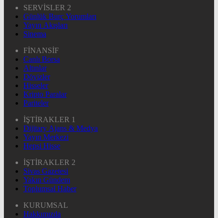
SERVİSLER 2
Günlük Burç Yorumları
Yayın Akışları
Sinema
FİNANSİF
Canlı Borsa
Altınlar
Dövizler
Hisseler
Kripto Paralar
Pariteler
İŞTİRAKLER 1
Dijitary Ajans & Medya
Yayın Merkezi
Hepsi Hisse
İŞTİRAKLER 2
Sivas Gazetesi
Yakın Gündem
Toplumsal Haber
KURUMSAL
Hakkımızda