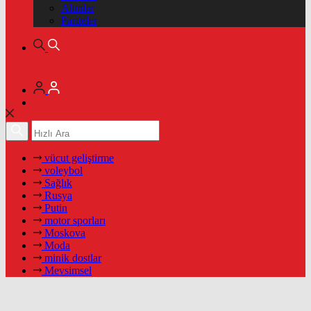
Altınlar
Pariteler
vücut geliştirme
voleybol
Sağlık
Rusya
Putin
motor sporları
Moskova
Moda
minik dostlar
Mevsimsel