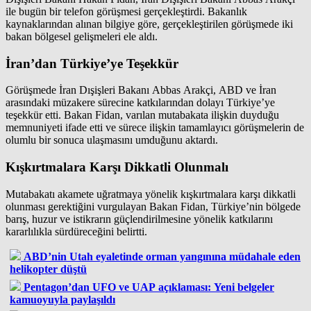
ile bugün bir telefon görüşmesi gerçekleştirdi. Bakanlık
kaynaklarından alınan bilgiye göre, gerçekleştirilen görüşmede iki
bakan bölgesel gelişmeleri ele aldı.
İran’dan Türkiye’ye Teşekkür
Görüşmede İran Dışişleri Bakanı Abbas Arakçi, ABD ve İran
arasındaki müzakere sürecine katkılarından dolayı Türkiye’ye
teşekkür etti. Bakan Fidan, varılan mutabakata ilişkin duyduğu
memnuniyeti ifade etti ve sürece ilişkin tamamlayıcı görüşmelerin de
olumlu bir sonuca ulaşmasını umduğunu aktardı.
Kışkırtmalara Karşı Dikkatli Olunmalı
Mutabakatı akamete uğratmaya yönelik kışkırtmalara karşı dikkatli
olunması gerektiğini vurgulayan Bakan Fidan, Türkiye’nin bölgede
barış, huzur ve istikrarın güçlendirilmesine yönelik katkılarını
kararlılıkla sürdüreceğini belirtti.
ABD’nin Utah eyaletinde orman yangınına müdahale eden
helikopter düştü
Pentagon’dan UFO ve UAP açıklaması: Yeni belgeler
kamuoyuyla paylaşıldı