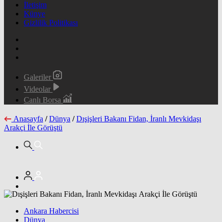
İletişim
Künye
Gizlilik Politikası
Galeriler
Videolar
Canlı Borsa
Anasayfa
/
Dünya
/
Dışişleri Bakanı Fidan, İranlı Mevkidaşı
Arakçi İle Görüştü
Ankara Habercisi
Dünya