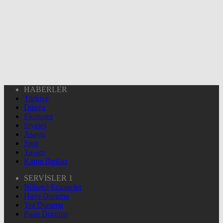
HABERLER
Türkiye
Dünya
Ekonomi
Siyaset
Asayiş
Spor
Yaşam
Kamu İlanları
SERVİSLER 1
Nöbetçi Eczaneler
Hava Durumu
Yol Durumu
Puan Durumu