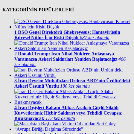
KATEGORİNİN POPÜLERLERİ
1
DSÖ Genel Direktörü Ghebreyesus: Hantavirüsün
Küresel Nüfus İçin Riski Düşük
687 kez okundu
2
Donald Trump: İran Nihai Nükleer Anlaşmaya
Varamazsa Askeri Saldırıları Yeniden Başlatacağız
466
kez okundu
3
İran Devrim Muhafızları Ordusu ABD’nin Ürdün’deki
Askeri Üssünü Vurdu
180 kez okundu
4
İran Dışişleri Bakanı Abbas Arakçi: Güçlü Silahlı
Kuvvetlerimiz Hiçbir Saldırıyı veya Tehdidi Cevapsız
Bırakmayacak
173 kez okundu