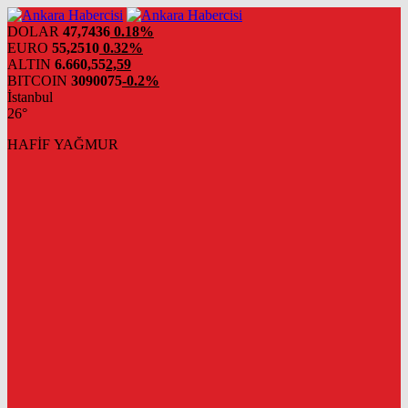
DOLAR
47,7436
0.18%
EURO
55,2510
0.32%
ALTIN
6.660,55
2,59
BITCOIN
3090075
-0.2%
İstanbul
26°
HAFİF YAĞMUR