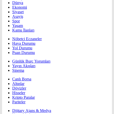
Dünya
Ekonomi
Siyaset
Asayiş
Spor
Yaşam
Kamu İlanları
Nöbetçi Eczaneler
Hava Durumu
Yol Durumu
Puan Durumu
Günlük Burç Yorumları
Yayın Akışları
Sinema
Canlı Borsa
Altınlar
Dövizler
Hisseler
Kripto Paralar
Pariteler
Dijitary Ajans & Medya