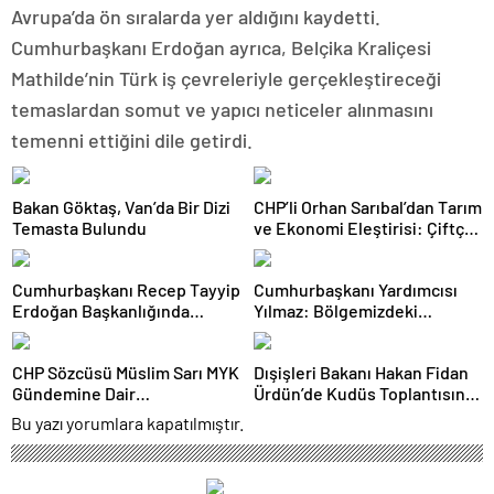
Avrupa’da ön sıralarda yer aldığını kaydetti.
Cumhurbaşkanı Erdoğan ayrıca, Belçika Kraliçesi
Mathilde’nin Türk iş çevreleriyle gerçekleştireceği
temaslardan somut ve yapıcı neticeler alınmasını
temenni ettiğini dile getirdi.
Bakan Göktaş, Van’da Bir Dizi
CHP’li Orhan Sarıbal’dan Tarım
Temasta Bulundu
ve Ekonomi Eleştirisi: Çiftçi
Kaderiyle Baş Başa Kaldı
Cumhurbaşkanı Recep Tayyip
Cumhurbaşkanı Yardımcısı
Erdoğan Başkanlığında
Yılmaz: Bölgemizdeki
Toplanan AK Parti MKYK’da
Emperyalist Tuzakları Boşa
Gündem “Terörsüz Türkiye”
Çıkarmaya Devam Edeceğiz
CHP Sözcüsü Müslim Sarı MYK
Dışişleri Bakanı Hakan Fidan
Süreci Oldu
Gündemine Dair
Ürdün’de Kudüs Toplantısına
Açıklamalarda Bulundu: 8 İl
Katıldı
Bu yazı yorumlara kapatılmıştır.
Başkanlığına Atama Yapıldı