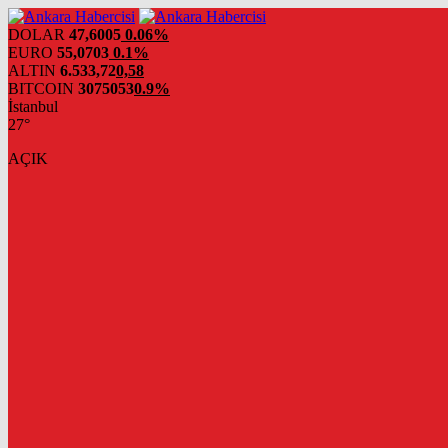
DOLAR
47,6005
0.06%
EURO
55,0703
0.1%
ALTIN
6.533,72
0,58
BITCOIN
3075053
0.9%
İstanbul
27°
AÇIK