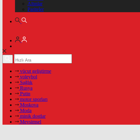
Altınlar
Pariteler
vücut geliştirme
voleybol
Sağlık
Rusya
Putin
motor sporları
Moskova
Moda
minik dostlar
Mevsimsel