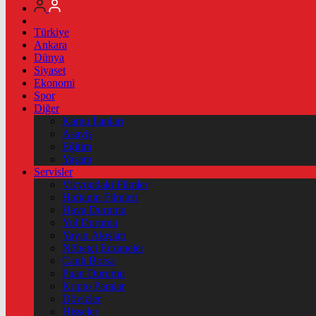
Türkiye
Ankara
Dünya
Siyaset
Ekonomi
Spor
Diğer
Kamu İlanları
Asayiş
Eğitim
Yaşam
Servisler
Vizyondaki Filmler
Haftanin Filmleri
Hava Durumu
Yol Durumu
Yayın Akışları
Nöbetçi Eczaneler
Canlı Borsa
Puan Durumu
Kripto Paralar
Dövizler
Hisseler