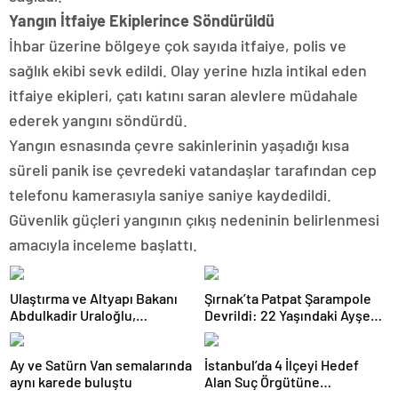
Yangın İtfaiye Ekiplerince Söndürüldü
İhbar üzerine bölgeye çok sayıda itfaiye, polis ve
sağlık ekibi sevk edildi. Olay yerine hızla intikal eden
itfaiye ekipleri, çatı katını saran alevlere müdahale
ederek yangını söndürdü.
Yangın esnasında çevre sakinlerinin yaşadığı kısa
süreli panik ise çevredeki vatandaşlar tarafından cep
telefonu kamerasıyla saniye saniye kaydedildi.
Güvenlik güçleri yangının çıkış nedeninin belirlenmesi
amacıyla inceleme başlattı.
Ulaştırma ve Altyapı Bakanı
Şırnak’ta Patpat Şarampole
Abdulkadir Uraloğlu,
Devrildi: 22 Yaşındaki Ayşe
Afyonkarahisar Belediye
Ece Hayatını Kaybetti, 3 Yaralı
Başkanlarıyla Bir Araya Geldi
Ay ve Satürn Van semalarında
İstanbul’da 4 İlçeyi Hedef
aynı karede buluştu
Alan Suç Örgütüne