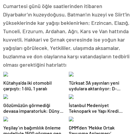
Cumartesi günü öğle saatlerinden itibaren
Diyarbakır’ın kuzeydoğusu, Batman’ın kuzeyi ve Siirt’in
yükseklerinde kar yağışı beklenirken; Erzincan, Elazığ,
Tunceli, Erzurum, Ardahan, Ağrı, Kars ve Van hattında
kuvvetli, Hakkari ve Şırnak çevresinde ise yoğun kar
yağışları görülecek. Yetkililer, ulaşımda aksamalar,
buzlanma ve don olaylarına karşı vatandaşların tedbirli
olması gerektiğini hatırlattı
Kütahya’da iki otomobil
Türksat 3A yayınları yeni
çarpıştı: 1 ölü, 1 yaralı
uydulara aktarılıyor: D-
Smart’tan kritik uyarı
Gözümüzün görmediği
İstanbul Medeniyet
devasa imparatorluk: Dünya
Teknopark ve Yapı Kredi
gerçekten mantarların mı?
FRWRD’den açık inovasyon
buluşması
Yeşilay’ın bağımlılık önleme
DMM’den ‘Mekke Ortak
modeliyle 1500 göçmen genç
Savunma Anlaşması’