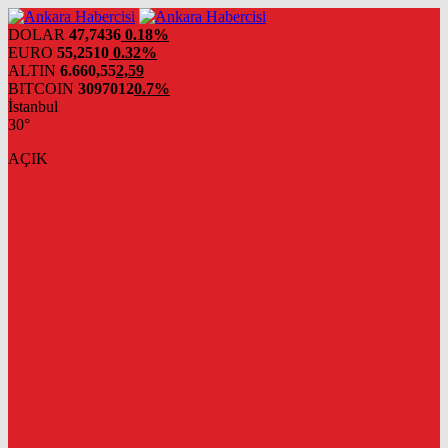
DOLAR
47,7436
0.18%
EURO
55,2510
0.32%
ALTIN
6.660,55
2,59
BITCOIN
3097012
0.7%
İstanbul
30°
AÇIK