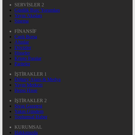
SERVİSLER 2
Günlük Burç Yorumları
Yayın Akışları
Sinema
FİNANSİF
Canlı Borsa
Altınlar
Dövizler
Hisseler
Kripto Paralar
Pariteler
İŞTİRAKLER 1
Dijitary Ajans & Medya
Yayın Merkezi
Hepsi Hisse
İŞTİRAKLER 2
Sivas Gazetesi
Yakın Gündem
Toplumsal Haber
KURUMSAL
Hakkımızda