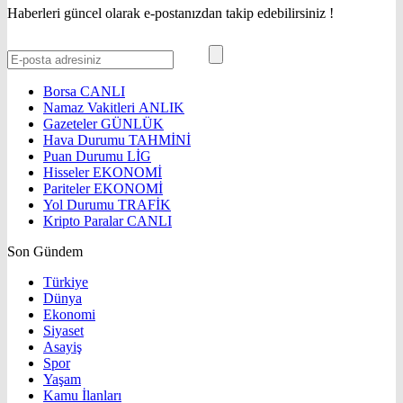
Haberleri güncel olarak e-postanızdan takip edebilirsiniz !
Borsa
CANLI
Namaz Vakitleri
ANLIK
Gazeteler
GÜNLÜK
Hava Durumu
TAHMİNİ
Puan Durumu
LİG
Hisseler
EKONOMİ
Pariteler
EKONOMİ
Yol Durumu
TRAFİK
Kripto Paralar
CANLI
Son Gündem
Türkiye
Dünya
Ekonomi
Siyaset
Asayiş
Spor
Yaşam
Kamu İlanları