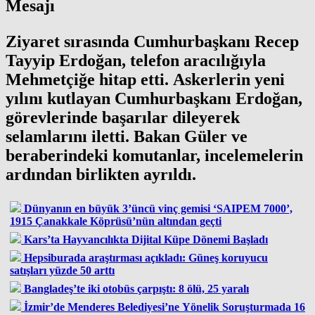
Mesajı
Ziyaret sırasında Cumhurbaşkanı Recep
Tayyip Erdoğan, telefon aracılığıyla
Mehmetçiğe hitap etti. Askerlerin yeni
yılını kutlayan Cumhurbaşkanı Erdoğan,
görevlerinde başarılar dileyerek
selamlarını iletti. Bakan Güler ve
beraberindeki komutanlar, incelemelerin
ardından birlikten ayrıldı.
Dünyanın en büyük 3’üncü vinç gemisi ‘SAIPEM 7000’,
1915 Çanakkale Köprüsü’nün altından geçti
Kars’ta Hayvancılıkta Dijital Küpe Dönemi Başladı
Hepsiburada araştırması açıkladı: Güneş koruyucu
satışları yüzde 50 arttı
Bangladeş’te iki otobüs çarpıştı: 8 ölü, 25 yaralı
İzmir’de Menderes Belediyesi’ne Yönelik Soruşturmada 16