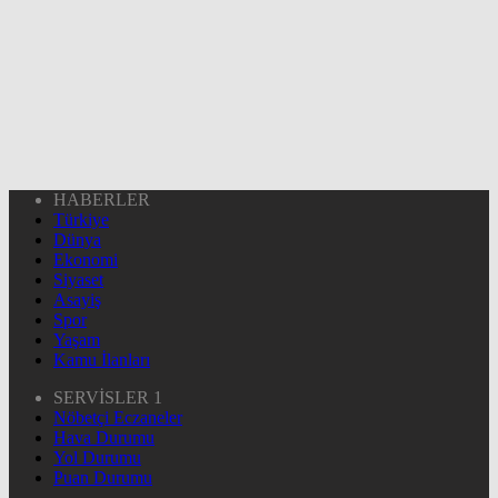
HABERLER
Türkiye
Dünya
Ekonomi
Siyaset
Asayiş
Spor
Yaşam
Kamu İlanları
SERVİSLER 1
Nöbetçi Eczaneler
Hava Durumu
Yol Durumu
Puan Durumu