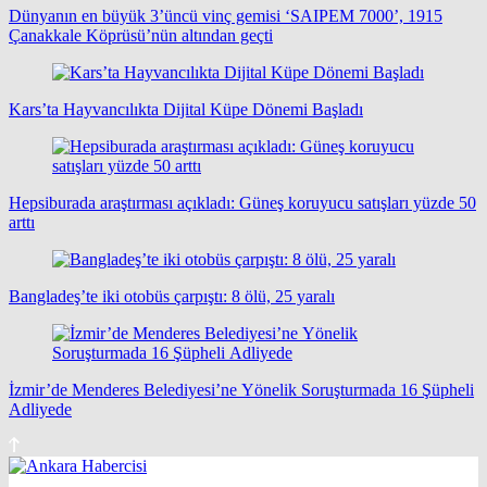
Dünyanın en büyük 3’üncü vinç gemisi ‘SAIPEM 7000’, 1915
Çanakkale Köprüsü’nün altından geçti
Kars’ta Hayvancılıkta Dijital Küpe Dönemi Başladı
Hepsiburada araştırması açıkladı: Güneş koruyucu satışları yüzde 50
arttı
Bangladeş’te iki otobüs çarpıştı: 8 ölü, 25 yaralı
İzmir’de Menderes Belediyesi’ne Yönelik Soruşturmada 16 Şüpheli
Adliyede