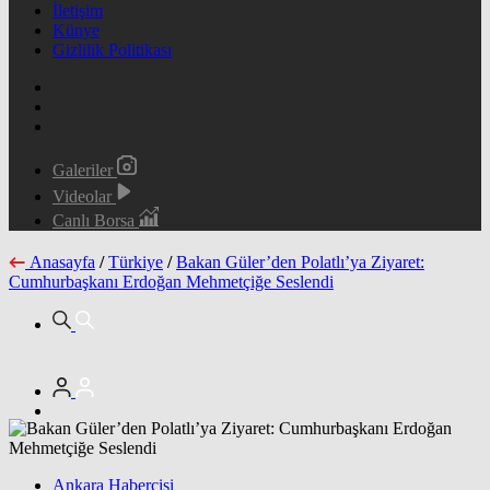
İletişim
Künye
Gizlilik Politikası
Galeriler
Videolar
Canlı Borsa
Anasayfa
/
Türkiye
/
Bakan Güler’den Polatlı’ya Ziyaret:
Cumhurbaşkanı Erdoğan Mehmetçiğe Seslendi
Ankara Habercisi