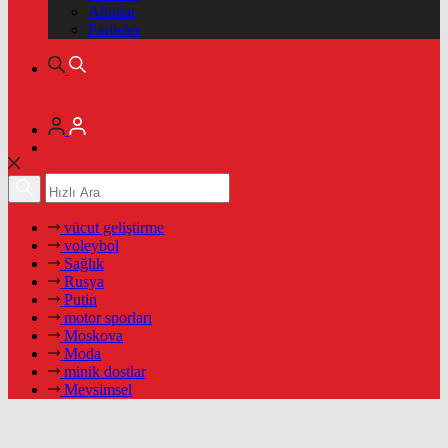
Altınlar
Pariteler
vücut geliştirme
voleybol
Sağlık
Rusya
Putin
motor sporları
Moskova
Moda
minik dostlar
Mevsimsel