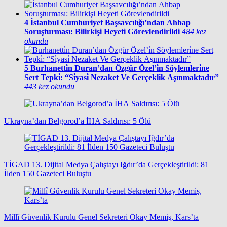
4
İstanbul Cumhuriyet Başsavcılığı’ndan Ahbap
Soruşturması: Bilirkişi Heyeti Görevlendirildi
484 kez
okundu
5
Burhanetti̇n Duran’dan Özgür Özel’i̇n Söylemleri̇ne
Sert Tepki̇: “Si̇yasi̇ Nezaket Ve Gerçeklik Aşınmaktadır”
443 kez okundu
Ukrayna’dan Belgorod’a İHA Saldırısı: 5 Ölü
TİGAD 13. Dijital Medya Çalıştayı Iğdır’da Gerçekleştirildi: 81
İlden 150 Gazeteci Buluştu
Millî Güvenlik Kurulu Genel Sekreteri Okay Memiş, Kars’ta