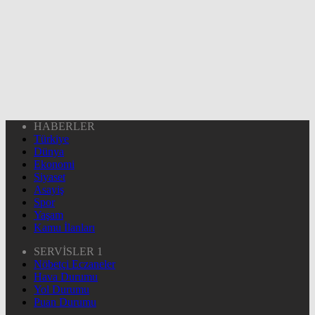
HABERLER
Türkiye
Dünya
Ekonomi
Siyaset
Asayiş
Spor
Yaşam
Kamu İlanları
SERVİSLER 1
Nöbetçi Eczaneler
Hava Durumu
Yol Durumu
Puan Durumu