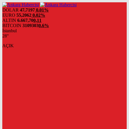
DOLAR
47,7197
0.01%
EURO
55,2062
0.02%
ALTIN
6.667,70
0,11
BITCOIN
3109303
0.6%
İstanbul
28°
AÇIK