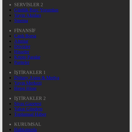
SERVİSLER 2
Günlük Burç Yorumları
Yayın Akışları
Sinema
FİNANSİF
Canlı Borsa
Altınlar
Dövizler
Hisseler
Kripto Paralar
Pariteler
İŞTİRAKLER 1
Dijitary Ajans & Medya
Yayın Merkezi
Hepsi Hisse
İŞTİRAKLER 2
Sivas Gazetesi
Yakın Gündem
Toplumsal Haber
KURUMSAL
Hakkımızda