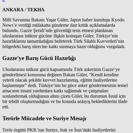
ANKARA / TEKHA
Milli Savunma Bakanı Yaşar Güler, Japon haber kuruluşu Kyodo
News’e verdiği mülakatta gündeme dair kritik açıklamalarda
bulundu. Gazze Şeridi’nde güvenliği tesis etmesi planlanan
uluslararası istikrar gücüne ilişkin konuşan Güler, Türkiye’nin
hazırlıklarını tamamladığını belirterek Türk Silahlı Kuvvetleri’nin
bölgedeki barış sürecine katkı sunmaya hazır olduğunu vurguladı.
Gazze’ye Barış Gücü Hazırlığı
Uluslararası istikrar gücü kapsamında Türk askerinin Gazze’ye
gönderilmesi konusuna değinen Bakan Güler, “Kendi kendine
yeterli olacak şekilde kuvvet hazırlanmış, eğitim faaliyetlerine
başlanmıştır” dedi. Türkiye’nin bu güce asker göndermesinin temel
amacının insani yardımlara katkı sağlamak ve çatışmaları
sonlandırmak olduğunun altını çizen Güler, bu durumun İsrail için
bir tehdit oluşturmadığını ve bu konuda anlayış beklediklerini ifade
etti.
Terörle Mücadele ve Suriye Mesajı
Terör örgütü PKK’nın Suriye, Irak ve İran’daki faaliyetlerini