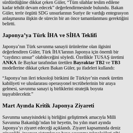
sürdürdüğüne dikkat çeken Güler, “Tüm silahlar teslim edilene
kadar tehdit devam edecek” değerlendirmesinde bulundu. Bakan
Güler, terör örgütü SDG unsurlarının Suriye ile vardığı entegrasyon
anlaşmasına ilişkin de sürecin bir an önce tamamlanması gerektiğini
belirtti.
Japonya’ya Türk İHA ve SİHA Teklifi
Japonya’nın Türk savunma sanayii ürünlerine olan ilgisini
değerlendiren Güler, Türk İHA’larının Japonya için önemli bir
“caydırıcı unsur” olabileceğini söyledi. Özellikle TUSAŞ üretimi
ANKA
ile Baykar tarafından üretilen
Bayraktar TB2
ve
TB3
modellerine dikkat çeken Bakan Güler, şu ifadeleri kullandı:
“Japonya’nın ileri teknoloji birikimi ile Türkiye’nin esnek üretim
kabiliyeti ve uluslararası operasyonel tecrübelerinin bir araya
gelmesi, savunma sanayi iş birliklerini stratejik boyuta
taşıyabilecektir.”
Mart Ayında Kritik Japonya Ziyareti
Savunma sanayisindeki iş birliğini geliştirmek amacıyla Milli
Savunma Bakanlığı’ndan bir heyetin, bu yılın mart ayında
Japonya’yı ziyaret edeceği açıklandı. Ziyaret kapsamında deniz