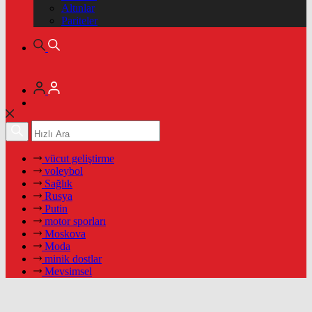
Altınlar
Pariteler
vücut geliştirme
voleybol
Sağlık
Rusya
Putin
motor sporları
Moskova
Moda
minik dostlar
Mevsimsel