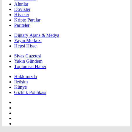
Altınlar
Dövizler
Hisseler
Kripto Paralar
Pariteler
Dijitary Ajans & Medya
Yayın Merkezi
Hepsi Hisse
Sivas Gazetesi
Yakın Gündem
Toplumsal Haber
Hakkımızda
İletişim
Künye
Gizlilik Politikası