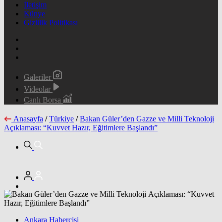
İletişim
Künye
Gizlilik Politikası
Galeriler
Videolar
Canlı Borsa
Anasayfa
/
Türkiye
/
Bakan Güler’den Gazze ve Milli Teknoloji
Açıklaması: “Kuvvet Hazır, Eğitimlere Başlandı”
Ankara Habercisi