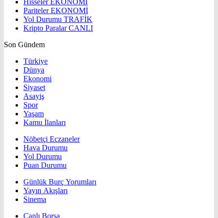
Hisseler
EKONOMİ
Pariteler
EKONOMİ
Yol Durumu
TRAFİK
Kripto Paralar
CANLI
Son Gündem
Türkiye
Dünya
Ekonomi
Siyaset
Asayiş
Spor
Yaşam
Kamu İlanları
Nöbetçi Eczaneler
Hava Durumu
Yol Durumu
Puan Durumu
Günlük Burç Yorumları
Yayın Akışları
Sinema
Canlı Borsa