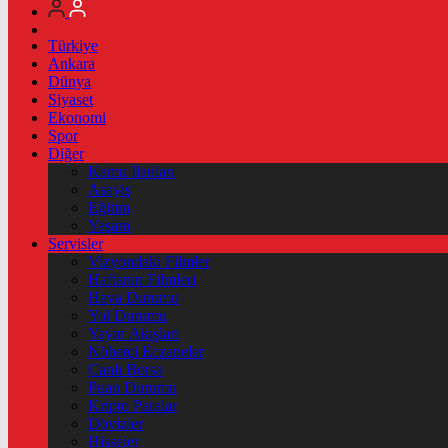
Türkiye
Ankara
Dünya
Siyaset
Ekonomi
Spor
Diğer
Kamu İlanları
Asayiş
Eğitim
Yaşam
Servisler
Vizyondaki Filmler
Haftanin Filmleri
Hava Durumu
Yol Durumu
Yayın Akışları
Nöbetçi Eczaneler
Canlı Borsa
Puan Durumu
Kripto Paralar
Dövizler
Hisseler