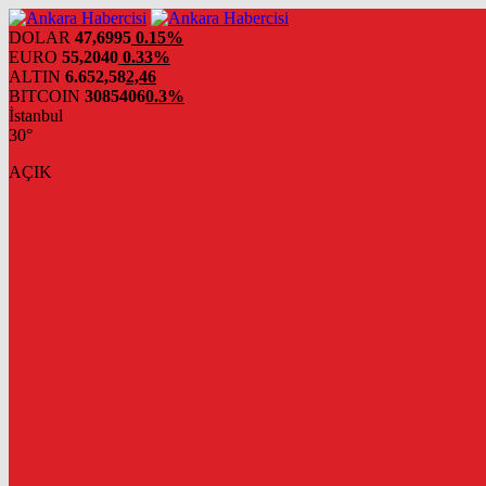
DOLAR
47,6995
0.15%
EURO
55,2040
0.33%
ALTIN
6.652,58
2,46
BITCOIN
3085406
0.3%
İstanbul
30°
AÇIK