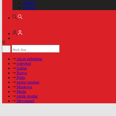
Altınlar
Pariteler
vücut geliştirme
voleybol
Sağlık
Rusya
Putin
motor sporları
Moskova
Moda
minik dostlar
Mevsimsel