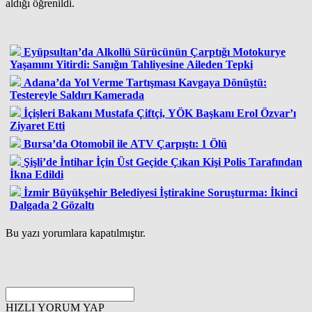
aldığı öğrenildi.
Eyüpsultan’da Alkollü Sürücünün Çarptığı Motokurye
Yaşamını Yitirdi: Sanığın Tahliyesine Aileden Tepki
Adana’da Yol Verme Tartışması Kavgaya Dönüştü:
Testereyle Saldırı Kamerada
İçişleri Bakanı Mustafa Çiftçi, YÖK Başkanı Erol Özvar’ı
Ziyaret Etti
Bursa’da Otomobil ile ATV Çarpıştı: 1 Ölü
Şişli’de İntihar İçin Üst Geçide Çıkan Kişi Polis Tarafından
İkna Edildi
İzmir Büyükşehir Belediyesi İştirakine Soruşturma: İkinci
Dalgada 2 Gözaltı
Bu yazı yorumlara kapatılmıştır.
HIZLI YORUM YAP