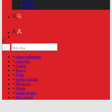
Altınlar
Pariteler
vücut geliştirme
voleybol
Sağlık
Rusya
Putin
motor sporları
Moskova
Moda
minik dostlar
Mevsimsel