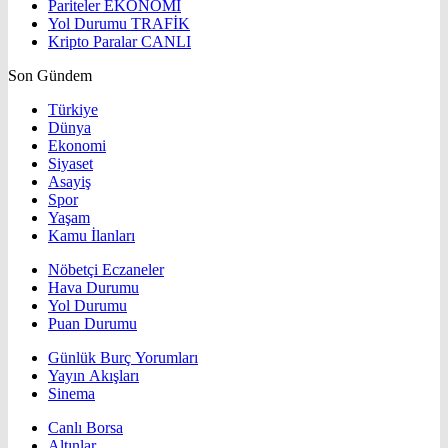
Pariteler
EKONOMİ
Yol Durumu
TRAFİK
Kripto Paralar
CANLI
Son Gündem
Türkiye
Dünya
Ekonomi
Siyaset
Asayiş
Spor
Yaşam
Kamu İlanları
Nöbetçi Eczaneler
Hava Durumu
Yol Durumu
Puan Durumu
Günlük Burç Yorumları
Yayın Akışları
Sinema
Canlı Borsa
Altınlar