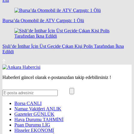
Etti
Bursa’da Otomobil ile ATV Çarpıştı: 1 Ölü
Şişli’de İntihar İçin Üst Geçide Çıkan Kişi Polis Tarafından İkna
Edildi
Haberleri güncel olarak e-postanızdan takip edebilirsiniz !
Borsa
CANLI
Namaz Vakitleri
ANLIK
Gazeteler
GÜNLÜK
Hava Durumu
TAHMİNİ
Puan Durumu
LİG
Hisseler
EKONOMİ