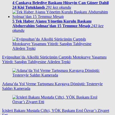
4
Çankaya Belediye Başkanı Hüseyin Can Güner Dahil
24 Kişi Tutuklandı
291 kez okundu
5
Tek Haber Ajansı Yönetim Kurulu Başkanı
Abdurrahim Solmaz’dan 15 Temmuz Mesajı
243 kez
okundu
Eyüpsultan’da Alkollü Sürücünün Çarptığı Motokurye Yaşamını
Yitirdi: Sanığın Tahliyesine Aileden Tepki
Adana’da Yol Verme Tartışması Kavgaya Dönüştü: Testereyle
Saldırı Kamerada
İçişleri Bakanı Mustafa Çiftçi, YÖK Başkanı Erol Özvar’ı Ziyaret