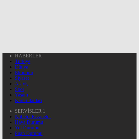
HABERLER
Türkiye
Dünya
Ekonomi
Siyaset
Asayiş
Spor
Yaşam
Kamu İlanları
SERVİSLER 1
Nöbetçi Eczaneler
Hava Durumu
Yol Durumu
Puan Durumu