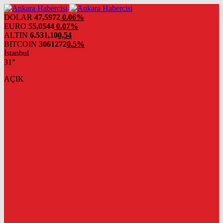
DOLAR
47,5972
0.06%
EURO
55,0544
0.07%
ALTIN
6.531,10
0,54
BITCOIN
3061272
0.5%
İstanbul
31°
AÇIK