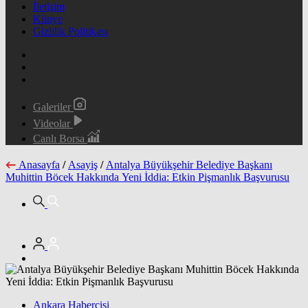
İletişim
Künye
Gizlilik Politikası
Galeriler
Videolar
Canlı Borsa
Anasayfa
/
Asayiş
/
Antalya Büyükşehir Belediye Başkanı
Muhittin Böcek Hakkında Yeni İddia: Etkin Pişmanlık Başvurusu
Ankara Habercisi