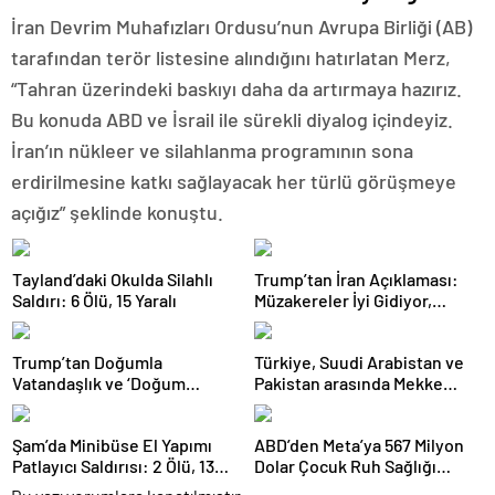
İran Devrim Muhafızları Ordusu’nun Avrupa Birliği (AB)
tarafından terör listesine alındığını hatırlatan Merz,
“Tahran üzerindeki baskıyı daha da artırmaya hazırız.
Bu konuda ABD ve İsrail ile sürekli diyalog içindeyiz.
İran’ın nükleer ve silahlanma programının sona
erdirilmesine katkı sağlayacak her türlü görüşmeye
açığız” şeklinde konuştu.
Tayland’daki Okulda Silahlı
Trump’tan İran Açıklaması:
Saldırı: 6 Ölü, 15 Yaralı
Müzakereler İyi Gidiyor,
Anlaşma Sağlanabilir
Trump’tan Doğumla
Türkiye, Suudi Arabistan ve
Vatandaşlık ve ‘Doğum
Pakistan arasında Mekke
Turizmi’ Kararnamesi
Ortak Savunma Anlaşması
imzalandı
Şam’da Minibüse El Yapımı
ABD’den Meta’ya 567 Milyon
Patlayıcı Saldırısı: 2 Ölü, 13
Dolar Çocuk Ruh Sağlığı
Yaralı
Cezası