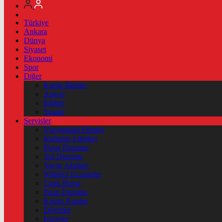
Türkiye
Ankara
Dünya
Siyaset
Ekonomi
Spor
Diğer
Kamu İlanları
Asayiş
Eğitim
Yaşam
Servisler
Vizyondaki Filmler
Haftanin Filmleri
Hava Durumu
Yol Durumu
Yayın Akışları
Nöbetçi Eczaneler
Canlı Borsa
Puan Durumu
Kripto Paralar
Dövizler
Hisseler