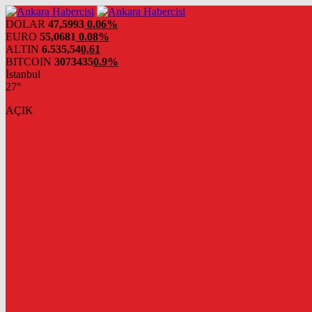
DOLAR
47,5993
0.06%
EURO
55,0681
0.08%
ALTIN
6.535,54
0,61
BITCOIN
3073435
0.9%
İstanbul
27°
AÇIK