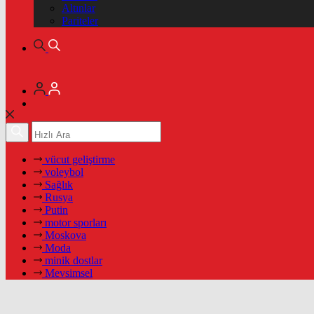
Altınlar
Pariteler
vücut geliştirme
voleybol
Sağlık
Rusya
Putin
motor sporları
Moskova
Moda
minik dostlar
Mevsimsel