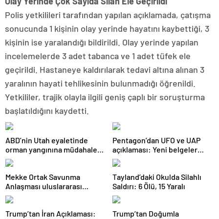
Olay Yerinde Çok Sayıda Silah Ele Geçirildi
Polis yetkilileri tarafından yapılan açıklamada, çatışma
sonucunda 1 kişinin olay yerinde hayatını kaybettiği, 3
kişinin ise yaralandığı bildirildi. Olay yerinde yapılan
incelemelerde 3 adet tabanca ve 1 adet tüfek ele
geçirildi. Hastaneye kaldırılarak tedavi altına alınan 3
yaralının hayati tehlikesinin bulunmadığı öğrenildi.
Yetkililer, trajik olayla ilgili geniş çaplı bir soruşturma
başlatıldığını kaydetti.
ABD’nin Utah eyaletinde
Pentagon’dan UFO ve UAP
orman yangınına müdahale
açıklaması: Yeni belgeler
eden helikopter düştü
kamuoyuyla paylaşıldı
Mekke Ortak Savunma
Tayland’daki Okulda Silahlı
Anlaşması uluslararası
Saldırı: 6 Ölü, 15 Yaralı
basında geniş yankı uyandırdı
Trump’tan İran Açıklaması:
Trump’tan Doğumla