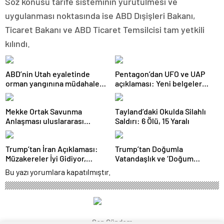
Söz konusu tarife sisteminin yürütülmesi ve
uygulanması noktasında ise ABD Dışişleri Bakanı,
Ticaret Bakanı ve ABD Ticaret Temsilcisi tam yetkili
kılındı.
ABD’nin Utah eyaletinde
Pentagon’dan UFO ve UAP
orman yangınına müdahale
açıklaması: Yeni belgeler
eden helikopter düştü
kamuoyuyla paylaşıldı
Mekke Ortak Savunma
Tayland’daki Okulda Silahlı
Anlaşması uluslararası
Saldırı: 6 Ölü, 15 Yaralı
basında geniş yankı uyandırdı
Trump’tan İran Açıklaması:
Trump’tan Doğumla
Müzakereler İyi Gidiyor,
Vatandaşlık ve ‘Doğum
Anlaşma Sağlanabilir
Turizmi’ Kararnamesi
Bu yazı yorumlara kapatılmıştır.
Son Gündem